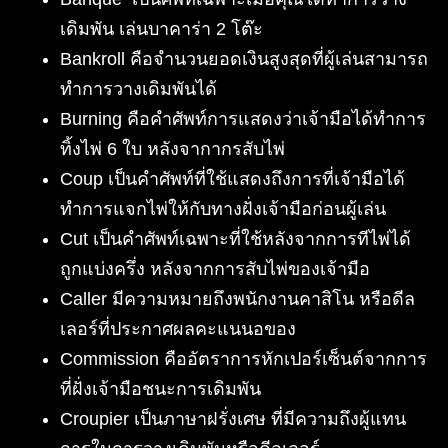
เดิมพัน เล่นบาคาร่า 2 โต๊ะ
Bankroll
คือจำนวนยอดเงินสูงสุดที่ผู้เล่นสามารถ
ทำการวางเดิมพันได้
Burning
คือคำศัพท์การแสดงว่าเจ้ามือได้ทำการ
ทิ้งไพ่ 6 ใบ หลังจากากรสับไพ่
Coup
เป็นคำศัพท์ที่ใช้แสดงถึงการที่เจ้ามือได้
ทำการแจกไพ่ให้กับทางฝั่งเจ้ามือก่อนผู้เล่น
Cut
เป็นคำศัพท์เฉพาะที่ใช้หลังจากการทีไพ่ได้
ถูกแบ่งครึ่ง หลังจากการสับไพ่ของเจ้ามือ
Caller
มีความหมายถึงพนักงานคาสิโน หรือดีล
เลอร์ที่ประกาศผลคะแนนอของ
Commission
คืออัตราการหักเปอร์เซ็นต์จากการ
ที่ฝั่งเจ้ามือชนะการเดิมพัน
Croupier
เป็นภาษาฝรั่งเศษ ที่มีความถึงผู้แทน