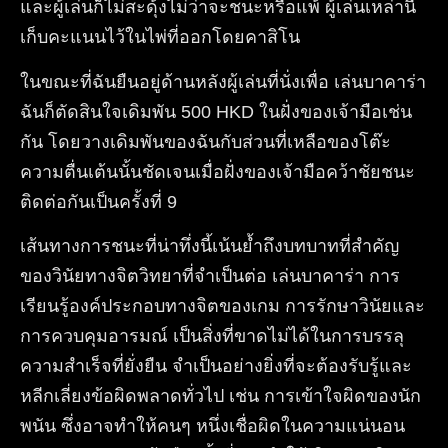
และผู้เล่นก็ไม่สะดุ้งไม่ว่าจะชนะหรือแพ้ ผู้เล่นเหล่านี้
เก็บคะแนนไว้ในไพ่ที่ออกโดยคาสิโน
ในขณะที่ฉันยืนอยู่ด้านหลังผู้เล่นที่นั่งเพื่อ เล่นบาคาร่า
ฉันก็ตัดสินใจเดิมพัน 500 HKD ในฝั่งของเจ้ามือเช่น
กัน โดยวางเดิมพันของฉันกับส่วนที่เหลือของโต๊ะ
ความตื่นเต้นนั้นชัดเจนเมื่อฝั่งของเจ้ามือคว้าชัยชนะ
ติดต่อกันเป็นครั้งที่ 9
เส้นทางการชนะที่น่าทึ่งนี้เน้นย้ำถึงบทบาทที่สำคัญ
ของวินัยทางจิตวิทยาที่จำเป็นต่อ เล่นบาคาร่า การ
เรียนรู้องค์ประกอบทางจิตของเกม การรักษาวินัยและ
การควบคุมอารมณ์ เป็นสิ่งที่ขาดไม่ได้ในการบรรลุ
ความสำเร็จที่ยั่งยืน จำเป็นอย่างยิ่งที่จะต้องรับรู้และ
หลีกเลี่ยงข้อผิดพลาดทั่วไป เช่น การเข้าใจผิดของนัก
พนัน ซึ่งอาจทำให้คนๆ หนึ่งเชื่อผิดในความแน่นอน