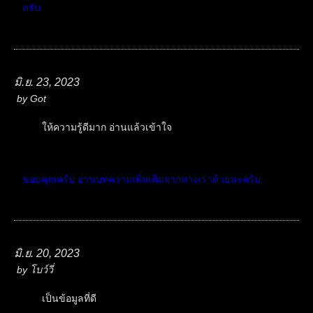
ครับ
มิ.ย. 23, 2023
by
Got
ให้ความรู้ดีมาก อ่านแล้วเข้าใจ
ขอบคุณครับ อ่านบทความเพิ่มเติมจากทางเราด้วยนะครับ
มิ.ย. 20, 2023
by
โบว์วี่
เป็นข้อมูลที่ดี