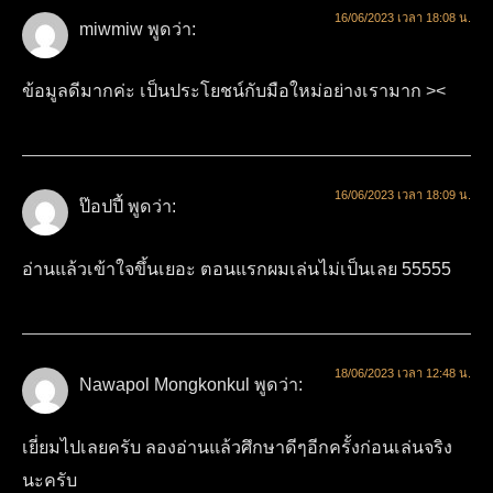
16/06/2023 เวลา 18:08 น.
miwmiw
พูดว่า:
ข้อมูลดีมากค่ะ เป็นประโยชน์กับมือใหม่อย่างเรามาก ><
16/06/2023 เวลา 18:09 น.
ป๊อปปี้
พูดว่า:
อ่านแล้วเข้าใจขึ้นเยอะ ตอนแรกผมเล่นไม่เป็นเลย 55555
18/06/2023 เวลา 12:48 น.
Nawapol Mongkonkul
พูดว่า:
เยี่ยมไปเลยครับ ลองอ่านแล้วศึกษาดีๆอีกครั้งก่อนเล่นจริง
นะครับ