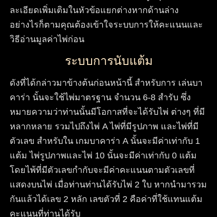
ละเอียดเพิ่มเติมในหัวข้อแยกต่างหากด้านล่าง
อย่างไรก็ตามคุณต้องเข้าใจระบบการให้คะแนนและ
วิธีอ่านมูลค่าไพ่ก่อน
ระบบการนับแต้ม
ดังที่ได้กล่าวมาข้างต้นก่อนหน้านี้ สำหรับการ เล่นบา
คาร่า นั้นจะใช้ไพ่มาตรฐาน จำนวน 6-8 สำรับ ซึ่ง
หมายความว่าท่านนั้นมีโอกาสที่จะได้รับไพ่ ต่างๆ ที่มี
หลากหลาย รวมไปถึงไพ่ A ไพ่ที่มีรูปภาพ และไพ่ที่มี
ตัวเลข สำหรับใน เกมบาคาร่า A นั้นจะมีค่าเท่ากับ 1
แต้ม ไพ่รูปภาพและไพ่ 10 นั้นจะมีค่าเท่ากับ 0 แต้ม
โดยไพ้ที่มีตัวเลขกำกับจะมีค่าคะแนนตามตัวเลขที่
แสดงบนไพ่ เมื่อท่านท่านได้รับไพ่ 2 ใบ หากนำมารวม
กันแล้วได้เลข 2 หลัก เลขตัวที่ 2 คือค่าที่ใช้แทนแต้ม
คะแนนที่ท่านได้รับ