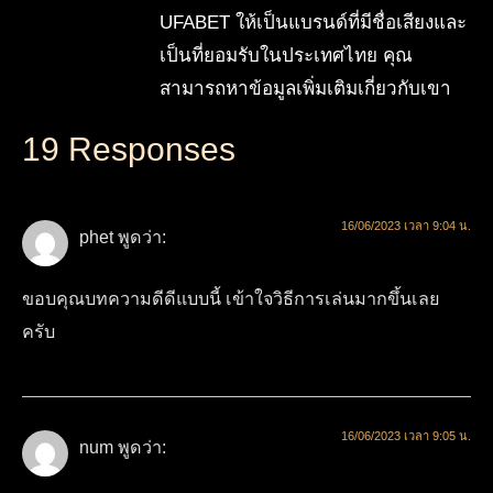
UFABET ให้เป็นแบรนด์ที่มีชื่อเสียงและ
เป็นที่ยอมรับในประเทศไทย คุณ
สามารถหาข้อมูลเพิ่มเติมเกี่ยวกับเขา
19 Responses
16/06/2023 เวลา 9:04 น.
phet
พูดว่า:
ขอบคุณบทความดีดีแบบนี้ เข้าใจวิธีการเล่นมากขึ้นเลย
ครับ
16/06/2023 เวลา 9:05 น.
num
พูดว่า: