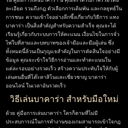
ใน คู่มือการเล่นบาคาร่า นี้ คุณจะได้รับภาพรวมโดย
ละเอียด รวมถึงกฎ ตัวเลือกการเดิมพัน และกลยุทธ์ใน
การชนะ ความเข้าใจอย่างลึกซึ้งเกี่ยวกับวิธีการ แทง
บาคาร่า เป็นสิ่งสำคัญสำหรับความสำเร็จ คุณจะได้
เรียนรู้เกี่ยวกับระบบการให้คะแนน เงื่อนไขในการจั่ว
ไพ่ใบที่สามและบทบาทของเจ้ามือและมือผู้เล่น ซึ่ง
ทั้งหมดนี้ล้วนเป็นกุญแจสำคัญในการตัดสินใจอย่างมี
ข้อมูล คุณจะเข้าใจวิธีการอ่านและทำคะแนนใน
แต่ละรอบอย่างรวดเร็ว สร้างความประทับใจให้กับผู้
เล่นคนอื่นที่โต๊ะคาสิโนและเชี่ยวชาญ บาคาร่า
ออนไลน์ ในเวลาอันรวดเร็ว
วิธีเล่นบาคาร่า สำหรับมือใหม่
ด้วย คู่มือการเล่นบาคาร่า ใครก็ตามที่ไม่มี
ประสบการณ์ในการทำงานของเกมสามารถเข้าใจกฎ