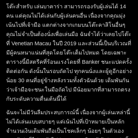
โต๊ะสำหรับ เล่นบาคาร่า สามารถรองรับผู้เล่นได้ 14
คน แต่คุณไม่ได้เล่นกับผู้เล่นคนอื่น เนื่องจากคุณมุ่ง
เน้นไปที่เจ้ามือ แตกต่างจากเกมบนโต๊ะคาสิโนอื่นๆ
คุณไม่จำเป็นต้องนั่งเพื่อเล่นมือ ฉันจำได้ว่าเคยไปโต๊ะ
ที่ Venetian Macau ในปี 2019 และส่วนนี้เป็นบริเวณที่
มีผู้คนหนาแน่นที่สุดโดยโต๊ะเต็มไปหมด โดยเฉพาะ
ตารางนี้มีสตรีคที่ร้อนแรงโดยที่ Banker ชนะแปดครั้ง
ติดต่อกัน ดังนั้นในรอบถัดไป ทุกคนนั่งและผู้ดูอีกอย่าง
น้อย 30 คนที่อยู่ข้างหลังรวมทั้งตัวฉันด้วย เดิมพันกัน
ว่าเจ้ามือจะชนะในมือถัดไป มีน้อยมากที่สามารถตรง
กับระดับความตื่นเต้นนี้ได้
ฉันจะไม่มีวันลืมประสบการณ์นี้ เนื่องจากผู้เล่นเหล่านี้
ไม่ได้เล่นแบบสบายๆ แต่เน้นไปที่เป้าหมายเป็นหลัก
จำนวนเงินเดิมพันถือเป็นโชคเล็กๆ น้อยๆ ในตัวเอง