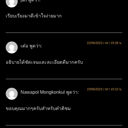
เรียบเรียงมาดีเข้าใจง่ายมาก
22/06/2023 เวลา 19:28 น.
เต๋อ
พูดว่า:
อธิบายได้ชัดเจนและละเอียดดีมากครับ
23/06/2023 เวลา 10:10 น.
Nawapol Mongkonkul
พูดว่า:
ขอบคุณมากๆครับสำหรับคำติชม