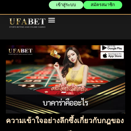
เข้าสู่ระบบ
สมัครสมาชิก
ความเข้าใจอย่างลึกซึ้งเกี่ยวกับกฎของ