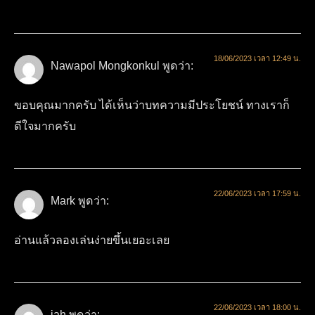
18/06/2023 เวลา 12:49 น.
Nawapol Mongkonkul
พูดว่า:
ขอบคุณมากครับ ได้เห็นว่าบทความมีประโยชน์ ทางเราก็
ดีใจมากครับ
22/06/2023 เวลา 17:59 น.
Mark
พูดว่า:
อ่านแล้วลองเล่นง่ายขึ้นเยอะเลย
22/06/2023 เวลา 18:00 น.
jah
พูดว่า: