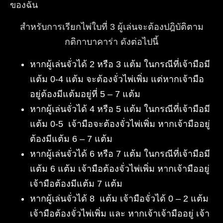
ของฉัน
สำหรับการเรียกไพ่ใบที่ 3 ผู้เล่นจะต้องปฎิบัติตาม
กติกาบาคาร่า ดังต่อไปนี้
หากผู้เล่นจั่วได้ 2 หรือ 3 แต้ม ในกรณีที่เจ้ามือมี
แต้ม 0-4 แต้ม จะต้องจั่วไพ่เพิ่ม แต่หากเจ้ามือ
อยู่ต้องมีแต้มอยู่ที่ 5 – 7 แต้ม
หากผู้เล่นจั่วได้ 4 หรือ 5 แต้ม ในกรณีที่เจ้ามือมี
แต้ม 0-5 เจ้ามือจะต้องจั่วไพ่เพิ่ม หากเจ้ามืออยู่
ต้องมีแต้ม 6 – 7 แต้ม
หากผู้เล่นจั่วได้ 6 หรือ 7 แต้ม ในกรณีที่เจ้ามือมี
แต้ม 6 แต้ม เจ้ามือต้องจั่วไพ่เพิ่ม หากเจ้ามืออยู่
เจ้ามือต้องมีแต้ม 7 แต้ม
หากผู้เล่นจั่วได้ 8 แต้ม เจ้ามือจั่วได้ 0 – 2 แต้ม
เจ้ามือต้องจั่วไพ่เพิ่ม และ หากเจ้าเจ้ามืออยู่ เจ้า