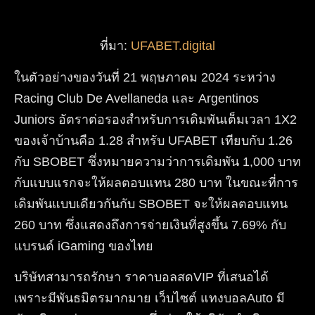
ที่มา
:
UFABET.digital
ในตัวอย่างของวันที่ 21 พฤษภาคม 2024 ระหว่าง
Racing Club De Avellaneda และ Argentinos
Juniors อัตราต่อรองสำหรับการเดิมพันเต็มเวลา 1X2
ของเจ้าบ้านคือ 1.28 สำหรับ UFABET เทียบกับ 1.26
กับ SBOBET ซึ่งหมายความว่าการเดิมพัน 1,000 บาท
กับแบบแรกจะให้ผลตอบแทน 280 บาท ในขณะที่การ
เดิมพันแบบเดียวกันกับ SBOBET จะให้ผลตอบแทน
260 บาท ซึ่งแสดงถึงการจ่ายเงินที่สูงขึ้น 7.69% กับ
แบรนด์ iGaming ของไทย
บริษัทสามารถรักษา
ราคาบอลสดVIP
ที่เสนอได้
เพราะมีพันธมิตรมากมาย เว็บไซต์
แทงบอลAuto
มี