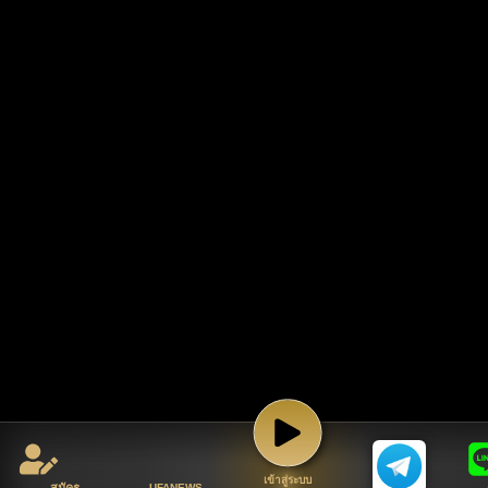
เข้าสู่ระบบ
สมัคร
UFANEWS