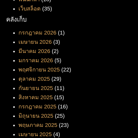
เว็บสล็อต
(35)
คลังเก็บ
กรกฎาคม 2026
(1)
เมษายน 2026
(3)
มีนาคม 2026
(2)
มกราคม 2026
(5)
พฤศจิกายน 2025
(22)
ตุลาคม 2025
(29)
กันยายน 2025
(11)
สิงหาคม 2025
(15)
กรกฎาคม 2025
(16)
มิถุนายน 2025
(25)
พฤษภาคม 2025
(23)
เมษายน 2025
(4)