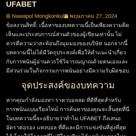
UFABET
Nawapol Mongkonkul
พฤษภาคม 27, 2024
ข้อสงวนสิทธิ์: เนื้อหาของบทความนี้เป็นเพียงความคิด
เห็นและประสบการณ์ส่วนตัวของผู้เขียนเท่านั้น ไม่
ควรตีความว่าสะท้อนถึงมุมมองของบริษัท นอกจากนี้
บทความนี้ไม่ได้มีวัตถุประสงค์เพื่อให้คำแนะนำเกี่ยว
กับการพนันผู้อ่านควรใช้วิจารณญาณด้วยตนเองและ
มีส่วนร่วมในกิจกรรมการพนันอย่างมีความรับผิดชอบ
จุดประสงค์ของบทความ
หากคุณกำลังมองหา ราคาบอลสด ที่ดีที่สุดสำหรับ
การพนันแบบเรียลไทม์ การค้นหาของคุณจะสิ้นสุดที่นี่
ในบทความนี้จะอธิบายว่าทำไม UFABET ถึงเสนอ
อัตราต่อรอง แทงบอล ที่ดีและมีการแข่งขันที่สูงที่สุด