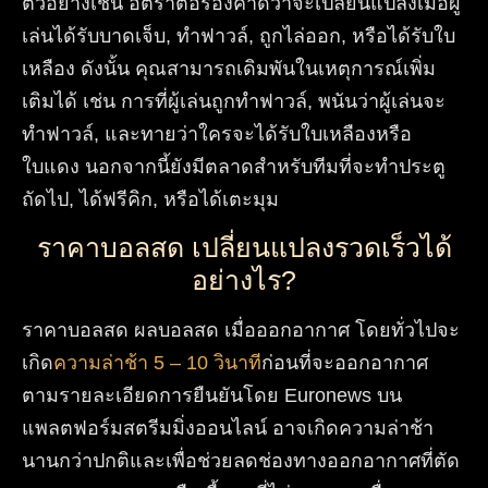
ตัวอย่างเช่น
อัตราต่อรองคาดว่าจะเปลี่ยนแปลงเมื่อผู้
เล่นได้รับบาดเจ็บ, ทำฟาวล์, ถูกไล่ออก, หรือได้รับใบ
เหลือง ดังนั้น คุณสามารถเดิมพันในเหตุการณ์เพิ่ม
เติมได้ เช่น การที่ผู้เล่นถูกทำฟาวล์, พนันว่าผู้เล่นจะ
ทำฟาวล์, และทายว่าใครจะได้รับใบเหลืองหรือ
ใบแดง นอกจากนี้ยังมีตลาดสำหรับทีมที่จะทำประตู
ถัดไป, ได้ฟรีคิก, หรือได้เตะมุม
ราคาบอลสด เปลี่ยนแปลงรวดเร็วได้
อย่างไร?
ราคาบอลสด ผลบอลสด เมื่อออกอากาศ โดยทั่วไปจะ
เกิด
ความล่าช้า 5 – 10 วินาที
ก่อนที่จะออกอากาศ
ตามรายละเอียดการยืนยันโดย Euronews บน
แพลตฟอร์มสตรีมมิ่งออนไลน์ อาจเกิดความล่าช้า
นานกว่าปกติและเพื่อช่วยลดช่องทางออกอากาศที่ตัด