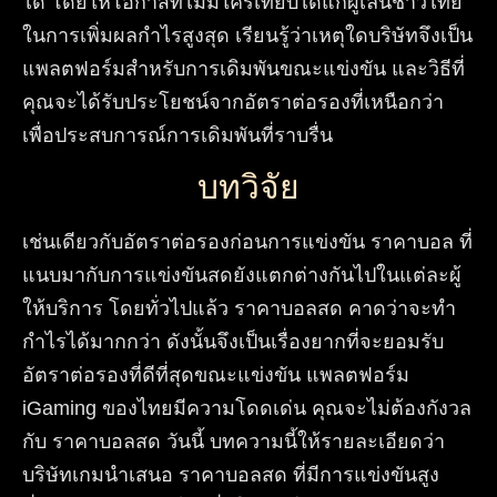
ได้ โดยให้โอกาสที่ไม่มีใครเทียบได้แก่ผู้เล่นชาวไทย
ในการเพิ่มผลกำไรสูงสุด เรียนรู้ว่าเหตุใดบริษัทจึงเป็น
แพลตฟอร์มสำหรับการเดิมพันขณะแข่งขัน และวิธีที่
คุณจะได้รับประโยชน์จากอัตราต่อรองที่เหนือกว่า
เพื่อประสบการณ์การเดิมพันที่ราบรื่น
บทวิจัย
เช่นเดียวกับอัตราต่อรองก่อนการแข่งขัน ราคาบอล ที่
แนบมากับการแข่งขันสดยังแตกต่างกันไปในแต่ละผู้
ให้บริการ โดยทั่วไปแล้ว ราคาบอลสด คาดว่าจะทำ
กำไรได้มากกว่า ดังนั้นจึงเป็นเรื่องยากที่จะยอมรับ
อัตราต่อรองที่ดีที่สุดขณะแข่งขัน แพลตฟอร์ม
iGaming ของไทยมีความโดดเด่น คุณจะไม่ต้องกังวล
กับ ราคาบอลสด วันนี้ บทความนี้ให้รายละเอียดว่า
บริษัทเกมนำเสนอ ราคาบอลสด ที่มีการแข่งขันสูง