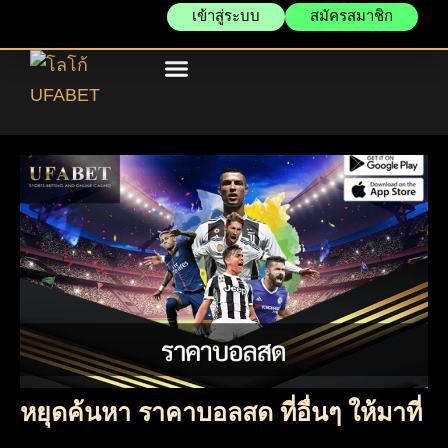
เข้าสู่ระบบ
สมัครสมาชิก
แทงบอลออนไลน์
บาคาร่าออนไลน์
ข่าวสารและโปรโมชั่น
หยุดค้นหา ราคาบอลสด ที่อื่นๆ ให้มาที่