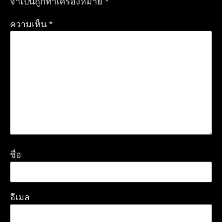
จำเป็นถูกทำเครื่องหมาย
*
ความเห็น
*
ชื่อ
อีเมล