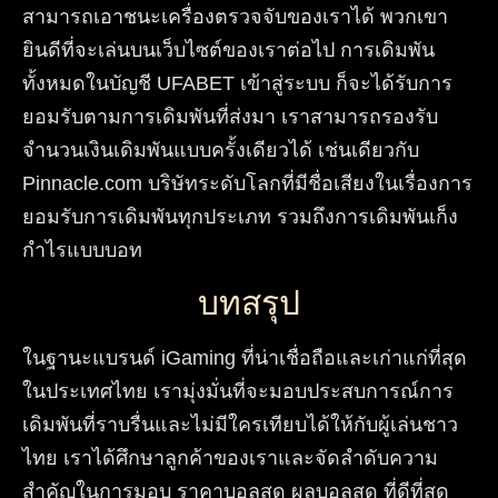
สามารถเอาชนะเครื่องตรวจจับของเราได้ พวกเขา
ยินดีที่จะเล่นบนเว็บไซต์ของเราต่อไป การเดิมพัน
ทั้งหมดในบัญชี
UFABET เข้าสู่ระบบ
ก็จะได้รับการ
ยอมรับตามการเดิมพันที่ส่งมา เราสามารถรองรับ
จำนวนเงินเดิมพันแบบครั้งเดียวได้ เช่นเดียวกับ
Pinnacle.com บริษัทระดับโลกที่มีชื่อเสียงในเรื่องการ
ยอมรับการเดิมพันทุกประเภท รวมถึงการเดิมพันเก็ง
กำไรแบบบอท
บทสรุป
ในฐานะแบรนด์ iGaming ที่น่าเชื่อถือและเก่าแก่ที่สุด
ในประเทศไทย เรามุ่งมั่นที่จะมอบประสบการณ์การ
เดิมพันที่ราบรื่นและไม่มีใครเทียบได้ให้กับผู้เล่นชาว
ไทย เราได้ศึกษาลูกค้าของเราและจัดลำดับความ
สำคัญในการมอบ ราคาบอลสด ผลบอลสด ที่ดีที่สุด