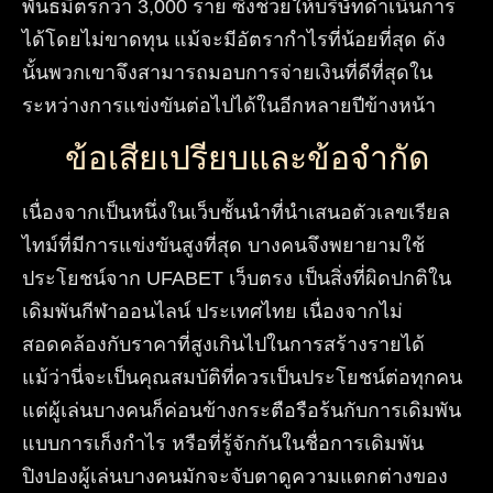
พันธมิตรกว่า 3,000 ราย ซึ่งช่วยให้บริษัทดำเนินการ
ได้โดยไม่ขาดทุน แม้จะมีอัตรากำไรที่น้อยที่สุด ดัง
นั้นพวกเขาจึงสามารถมอบการจ่ายเงินที่ดีที่สุดใน
ระหว่างการแข่งขันต่อไปได้ในอีกหลายปีข้างหน้า
ข้อเสียเปรียบและข้อจำกัด
เนื่องจากเป็นหนึ่งในเว็บชั้นนำที่นำเสนอตัวเลขเรียล
ไทม์ที่มีการแข่งขันสูงที่สุด บางคนจึงพยายามใช้
ประโยชน์จาก UFABET เว็บตรง เป็นสิ่งที่ผิดปกติใน
เดิมพันกีฬาออนไลน์ ประเทศไทย เนื่องจากไม่
สอดคล้องกับราคาที่สูงเกินไปในการสร้างรายได้
แม้ว่านี่จะเป็นคุณสมบัติที่ควรเป็นประโยชน์ต่อทุกคน
แต่ผู้เล่นบางคนก็ค่อนข้างกระตือรือร้นกับการเดิมพัน
แบบการเก็งกำไร หรือที่รู้จักกันในชื่อการเดิมพัน
ปิงปอง
ผู้เล่นบางคนมักจะจับตาดูความแตกต่างของ