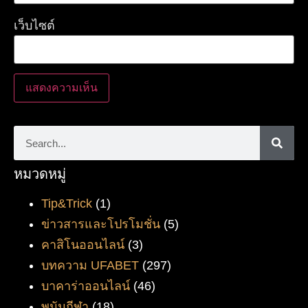
เว็บไซต์
หมวดหมู่
Tip&Trick
(1)
ข่าวสารและโปรโมชั่น
(5)
คาสิโนออนไลน์
(3)
บทความ UFABET
(297)
บาคาร่าออนไลน์
(46)
พนันกีฬา
(18)