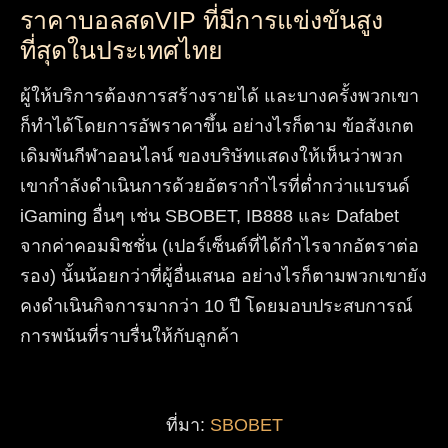
ราคาบอลสดVIP ที่มีการแข่งขันสูง
ที่สุดในประเทศไทย
ผู้ให้บริการต้องการสร้างรายได้ และบางครั้งพวกเขา
ก็ทำได้โดยการอัพราคาขึ้น อย่างไรก็ตาม ข้อสังเกต
เดิมพันกีฬาออนไลน์ ของบริษัทแสดงให้เห็นว่าพวก
เขากำลังดำเนินการด้วยอัตรากำไรที่ต่ำกว่าแบรนด์
iGaming อื่นๆ เช่น SBOBET, IB888 และ Dafabet
จากค่าคอมมิชชั่น (เปอร์เซ็นต์ที่ได้กำไรจากอัตราต่อ
รอง) นั้นน้อยกว่าที่ผู้อื่นเสนอ อย่างไรก็ตามพวกเขายัง
คงดำเนินกิจการมากว่า 10 ปี โดยมอบประสบการณ์
การพนันที่ราบรื่นให้กับลูกค้า
ที่มา
:
SBOBET