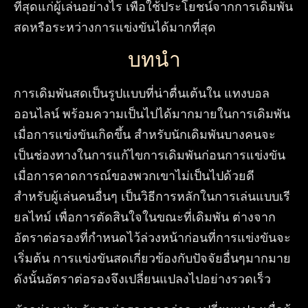
ที่สุดแก่ผู้เล่นอย่างไร เพื่อใช้ประโยชน์จากการเดิมพัน
สดหรือระหว่างการแข่งขันได้มากที่สุด
บทนำ
การเดิมพันสดเป็นรูปแบบที่น่าตื่นเต้นใน แทงบอล
ออนไลน์ พร้อมความเป็นไปได้มากมายในการเดิมพัน
เมื่อการแข่งขันเกิดขึ้น สำหรับนักเดิมพันบางคนจะ
เป็นช่องทางในการแก้ไขการเดิมพันก่อนการแข่งขัน
เมื่อการคาดการณ์ของพวกเขาไม่เป็นไปด้วยดี
สำหรับผู้เล่นคนอื่นๆ เป็นวิธีการหลักในการเล่นแบบเรี
ยลไทม์ เพื่อการตัดสินใจในขณะที่เดิมพัน ต่างจาก
อัตราต่อรองที่กำหนดไว้ล่วงหน้าก่อนที่การแข่งขันจะ
เริ่มต้น การแข่งขันสดเกี่ยวข้องกับปัจจัยอื่นๆมากมาย
ดังนั้นอัตราต่อรองจึงเปลี่ยนแปลงไปอย่างรวดเร็ว