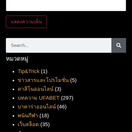
หมวดหมู่
Tip&Trick
(1)
ข่าวสารและโปรโมชั่น
(5)
คาสิโนออนไลน์
(3)
บทความ UFABET
(297)
บาคาร่าออนไลน์
(46)
พนันกีฬา
(18)
เว็บสล็อต
(35)