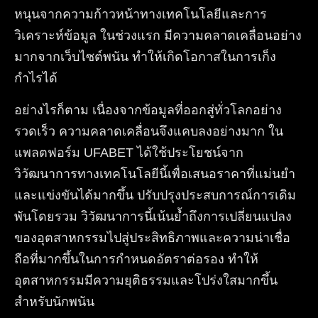
หนุนจากความก้าวหน้าทางเทคโนโลยีและการ
วิเคราะห์ข้อมูล ในช่วงแรก มีความคลาดเคลื่อนอย่าง
มากจากเว็บไซต์พนัน ทำให้เกิดโอกาสในการเก็ง
กำไรได้
อย่างไรก็ตาม เนื่องจากข้อมูลที่ออกสู่ทั่วโลกอย่าง
รวดเร็ว ความคลาดเคลื่อนจึงแคบลงอย่างมาก ใน
แพลตฟอร์ม UFABET ได้ใช้ประโยชน์จาก
วิวัฒนาการทางเทคโนโลยีนี้เพื่อเสนอราคาที่แม่นยำ
และแข่งขันได้มากขึ้น ปรับปรุงประสบการณ์การเดิม
พันโดยรวม วิวัฒนาการนี้เน้นย้ำถึงการเปลี่ยนแปลง
ของอุตสาหกรรมไปสู่ประสิทธิภาพและความน่าเชื่อ
ถือที่มากขึ้นในการกำหนดอัตราต่อรอง ทำให้
อุตสาหกรรมมีความยุติธรรมและโปร่งใสมากขึ้น
สำหรับนักพนัน