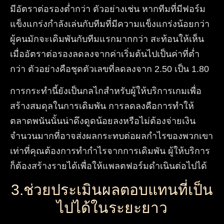
มีอัตราต่อรองต่ำกว่า ตัวอย่างเช่น หากทีมที่มีฟอร์ม
แข็งแกร่งกำลังเล่นกับทีมที่มีความแข็งแกร่งน้อยกว่า
ผู้คนมักจะเดิมพันกับทีมแรกมากกว่า สะท้อนให้เห็น
เมื่ออัตราต่อรองลดลงจากค่าเริ่มต้นไปเป็นค่าที่ต่ำ
กว่า ตัวอย่างคือชุดตัวเลขที่ลดลงจาก 2.50 เป็น 1.80
การกระทำนี้ยังเป็นกลไกสำหรับผู้ให้บริการเกมเพื่อ
สร้างสมดุลในการเดิมพัน การลดลงคือการทำให้
ตลาดพนันนั้นน่าดึงดูดน้อยลงหรือไม่ต้องจ่ายเงิน
จำนวนมากที่อาจส่งผลกระทบต่อผลกำไรของพวกเขา
เท่าที่คุณต้องการทำกำไรจากการเดิมพัน ผู้ให้บริการ
ก็ต้องสร้างรายได้เพื่อให้แพลตฟอร์มดำเนินต่อไปได้
3.ช่วยประเมินผลตอบแทนที่เป็น
ไปได้ในระยะยาว