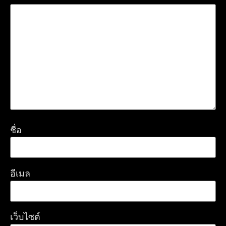
ชื่อ
อีเมล
เว็บไซต์