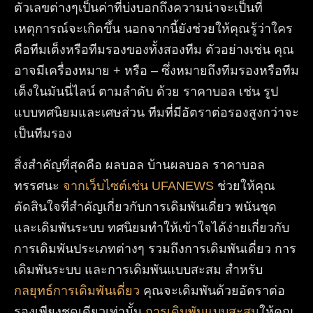
ตัวเลขต่างๆเป็นค่าที่บ่งบอกถึงความน่าจะเป็นที่
เหตุการณ์จะเกิดขึ้น นอกจากนี้ยังช่วยให้คุณรู้ว่าใคร
คือทีมเต็งหรือทีมรองของทั้งสองทีม ตัวอย่างเช่น คุณ
อาจมีเครื่องหมาย + หรือ – ซึ่งหมายถึงทีมรองหรือทีม
เต็งในมันนี่ไลน์ ตามลำดับ ด้วย ราคาบอล เช่น รูป
แบบทศนิยมและเศษส่วน ทีมที่มีอัตราต่อรองสูงกว่าจะ
เป็นทีมรอง
สิ่งสำคัญที่สุดคือ
ผลบอล บ้านผลบอล ราคาบอล
ทรรศนะ
จากเว็บไซต์เช่น UFANEWS
ช่วยให้คุณ
ตัดสินใจที่สำคัญเกี่ยวกับการเดิมพันเดี่ยว พนันชุด
และเดิมพันระบบ ทศนิยมทำให้เข้าใจได้ง่ายเกี่ยวกับ
การเดิมพันประเภทต่างๆ รวมถึงการเดิมพันเดี่ยว การ
เดิมพันระบบ และการเดิมพันแบบสะสม สำหรับ
กลยุทธ์การเดิมพันเดี่ยว
คุณจะเดิมพันด้วยอัตราต่อ
รองเพียงชุดเดียวเท่านั้น
การเดิมพันแบบสะสม
ให้คุณ