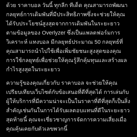
ด้วย ราคาบอล วันนี้ ทุกลีก ทีเด็ด คุณสามารถพัฒนา
กลยุทธ์การเดิมพันที่มีประสิทธิภาพซึ่งจะช่วยให้คุณ
ได้รับประโยชน์สูงสุดจากการเดิมพันในระยะยาว
ตามข้อมูลของ Overlyzer ซึ่งเป็นแพลตฟอร์มการ
วิเคราะห์ แทงบอล มีกลยุทธ์ประมาณ 50 กลยุทธ์ที่
คุณสามารถนำไปใช้เพื่อเพิ่มชัยชนะสูงสุดของคุณ
การใช้กลยุทธ์เพื่อช่วยให้คุณรู้สึกคุ้มทุนและสร้างผล
กำไรสูงสุดในระยะยาว
ความรู้ของคุณเกี่ยวกับ ราคาบอล จะช่วยให้คุณ
เปรียบเทียบเว็บไซต์กับข้อเสนอที่ดีที่สุดได้ การเล่นกับ
ผู้ให้บริการที่มีความน่าจะเป็นในราคาที่ดีที่สุดก็เป็นสิ่ง
สำคัญเช่นกันในการได้รับผลตอบแทนที่ดีในระยะยาว
สุดท้ายนี้ คุณจะเชี่ยวชาญการจัดการความเสี่ยงเมื่อ
คุณคุ้นเคยกับตัวเลขพวกนี้