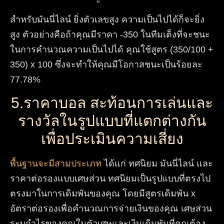
สำหรับมันนี่ไลน์ ยิ่งตัวเลขสูง ความเป็นไปได้ก็จะยิ่ง
สูง ตัวอย่างคือถ้าคุณมีราคา -350 ในทีมเต็งที่จะชนะ
ในการคำนวณความเป็นไปได้ คุณใช้สูตร (350/100 +
350) x 100 ซึ่งจะทำให้คุณมีโอกาสชนะเป็นร้อยละ
77.78%
5.ราคาบอล สะท้อนการเล่นและ
รางวัลในรูปแบบที่แตกต่างกัน
เพื่อประเมินความเสี่ยง
พื้นฐานจะมีสามประเภท
ได้แก่ ทศนิยม มันนี่ไลน์ และ
ราคาต่อรองแบบเศษส่วน ทศนิยมเป็นรูปแบบที่ตรงไป
ตรงมาในการเดิมพันของคุณ โดยมีสูตรเดิมพัน x
อัตราต่อรองเพื่อคำนวณการจ่ายเงินของคุณ เศษส่วน
ระบุกำไรของคุณในตัวเศษและเงินเดิมพันที่คุณต้อง