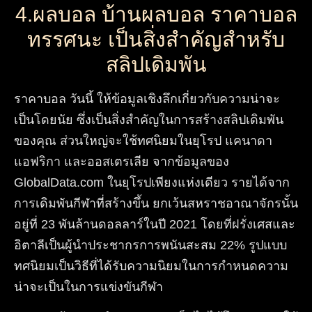
4.ผลบอล บ้านผลบอล ราคาบอล
ทรรศนะ เป็นสิ่งสำคัญสำหรับ
สลิปเดิมพัน
ราคาบอล วันนี้ ให้ข้อมูลเชิงลึกเกี่ยวกับความน่าจะ
เป็นโดยนัย ซึ่งเป็นสิ่งสำคัญในการสร้างสลิปเดิมพัน
ของคุณ ส่วนใหญ่จะใช้ทศนิยมในยุโรป แคนาดา
แอฟริกา และออสเตรเลีย จากข้อมูลของ
GlobalData.com ในยุโรปเพียงแห่งเดียว รายได้จาก
การเดิมพันกีฬาที่สร้างขึ้น ยกเว้นสหราชอาณาจักรนั้น
อยู่ที่ 23 พันล้านดอลลาร์ในปี 2021 โดยที่ฝรั่งเศสและ
อิตาลีเป็นผู้นำประชากรการพนันสะสม 22% รูปแบบ
ทศนิยมเป็นวิธีที่ได้รับความนิยมในการกำหนดความ
น่าจะเป็นในการแข่งขันกีฬา