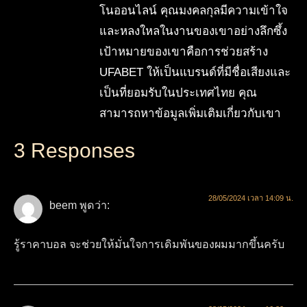
โนออนไลน์ คุณมงคลกุลมีความเข้าใจ
และหลงใหลในงานของเขาอย่างลึกซึ้ง
เป้าหมายของเขาคือการช่วยสร้าง
UFABET ให้เป็นแบรนด์ที่มีชื่อเสียงและ
เป็นที่ยอมรับในประเทศไทย คุณ
สามารถหาข้อมูลเพิ่มเติมเกี่ยวกับเขา
3 Responses
28/05/2024 เวลา 14:09 น.
beem
พูดว่า:
รู้ราคาบอล จะช่วยให้มั่นใจการเดิมพันของผมมากขึ้นครับ