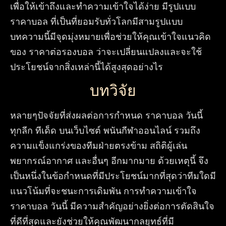
เพื่อให้เข้าถึงและทำความเข้าใจได้ง่าย มีรูปแบบ
ราคาบอล ที่เป็นที่ยอมรับทั่วโลกมีสามรูปแบบ
บทความนี้มีจุดมุ่งหมายเพื่อช่วยให้คุณเข้าใจแนวคิด
ของ ราคาต่อรองบอล ว่าจะเปลี่ยนแปลงและจะใช้
ประโยชน์จากสิ่งเหล่านี้ได้สูงสุดอย่างไร
บทวิจัย
หลายๆปัจจัยที่ส่งผลต่อการกำหนด ราคาบอล วันนี้
ทุกลีก ทีเด็ด บนเว็บไซต์ พนันกีฬาออนไลน์ รวมถึง
ความแข็งแกร่งของทีมฝ่ายตรงข้าม สถิติผู้เล่น
พยากรณ์อากาศ และอื่นๆ อีกมากมาย ด้วยเหตุนี้ จึง
เป็นหนึ่งในข้อกำหนดที่มีประโยชน์มากที่สุดว่าทีมใดมี
แนวโน้มที่จะชนะการเดิมพัน การทำความเข้าใจ
ราคาบอล วันนี้ มีความสำคัญอย่างยิ่งต่อการตัดสินใจ
ที่ดีที่สุดและยังช่วยให้คุณพัฒนากลยุทธ์ที่มี