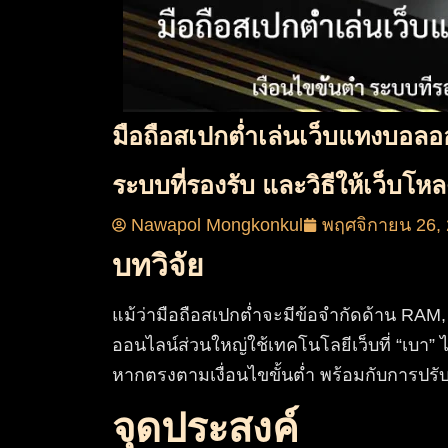
มือถือสเปกต่ำเล่นเว็บแทงบอลออน
ระบบที่รองรับ และวิธีให้เว็บโหล
Nawapol Mongkonkul
พฤศจิกายน 26,
บทวิจัย
แม้ว่ามือถือสเปกต่ำจะมีข้อจำกัดด้าน RA
ออนไลน์ส่วนใหญ่ใช้เทคโนโลยีเว็บที่ “เบา”
หากตรงตามเงื่อนไขขั้นต่ำ พร้อมกับการปรั
จุดประสงค์