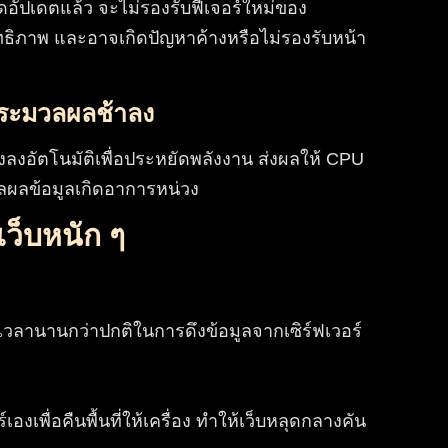
หยุดอัปเดตแล้ว จะไม่รองรับฟีเจอร์ใหม่ของ
ิทธิภาพ และอาจเกิดปัญหาค้างหรือไม่รองรับหน้า
งประมวลผลช้าลง
งลงอัตโนมัติเพื่อประหยัดพลังงาน ส่งผลให้ CPU
ผลข้อมูลเกิดอาการหน่วง
เว็บหนัก ๆ
ลานานกว่าปกติในการดึงข้อมูลจากเซิร์ฟเวอร์
งเพื่อคืนพื้นที่ให้เครื่อง ทำให้เว็บหลุดกลางคัน