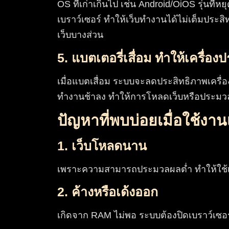
OS ที่เก่าเกินไป เช่น Android/OiOS รุ่นที่
เบราว์เซอร์ ทำให้เว็บทำงานได้ไม่เต็มประส
เว็บบางส่วน
5. แบตเตอรี่เสื่อม ทำให้เครื่อ
เมื่อแบตเสื่อม ระบบจะลดประสิทธิภาพเครื่อ
ทำงานช้าลง ทำให้การโหลดเว็บหรือประมวล
ปัญหาที่พบบ่อยเมื่อใช้งาน
1. เว็บโหลดนาน
เพราะความสามารถประมวลผลต่ำ ทำให้ใช้เว
2. ค้างหรือเด้งออก
เกิดจาก RAM ไม่พอ ระบบต้องปิดเบราว์เซอร์เอ