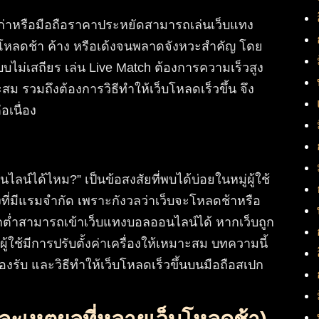
เก่าหรือมือถือราคาประหยัดสามารถเล่นเว็บแทง
็บโหลดช้า ค้าง หรือเด้งจนพลาดจังหวะสำคัญ โดย
บบไม่เสถียร เล่น Live Match ต้องการความเร็วสูง
ะสม รวมถึงต้องการวิธีทำให้เว็บโหลดเร็วขึ้น จึง
อเนื่อง
ลน์ได้ไหม?” เป็นข้อสงสัยที่พบได้บ่อยในหมู่ผู้ใช้
องที่มีแรมจำกัด เพราะกังวลว่าเว็บจะโหลดช้าหรือ
กต่ำสามารถเข้าเว็บแทงบอลออนไลน์ได้ หากเว็บถูก
ใช้มีการปรับตั้งค่าเครื่องให้เหมาะสม บทความนี้
องรับ และวิธีทำให้เว็บโหลดเร็วขึ้นบนมือถือสเปก