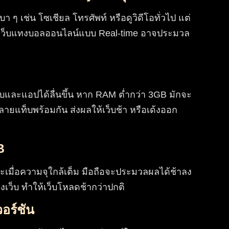
ๆ เช่น โซเชียล โทรศัพท์ หรือดูวิดีโอทั่วไป แต่
เช่น เว็บแทงบอลออนไลน์แบบ Real-time อาจประมวล
็บและแอปได้ลื่นขึ้น หาก RAM ต่ำกว่า 3GB มักจะ
ิดหลายแท็บพร้อมกัน ส่งผลให้เว็บช้า หรือเด้งออก
B
พราะเมื่อความจุใกล้เต็ม มือถือจะประมวลผลได้ช้าลง
งเว็บ ทำให้เว็บโหลดช้ากว่าปกติ
วอร์ชัน