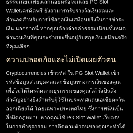
ธรรมเนียมเพียงเล็กน้อยหรือไม่มีเลย PG Slot
Walletเครดิตฟรี ยังสามารถรับรางวัลเงินสดและ
ส่วนลดสำหรับการใช้สกุลเงินเสมือนจริงในการชำระ
เงิน นอกจากนี้ หากคุณต้องจ่ายค่าธรรมเนียมทั้งหมด
จำนวนเงินที่คุณจะจ่ายจะขึ้นอยู่กับสกุลเงินเสมือนจริง
ที่คุณเลือก
ความปลอดภัยและไม่เปิดเผยตัวตน
Cryptocurrencies เข้ารหัส ใน PG Slot Wallet เข้า
รหัสข้อมูลส่วนบุคคลและข้อมูลทางการเงินของคุณ
เพื่อไม่ให้ใครติดตามธุรกรรมของคุณได้ นี่เป็นสิ่ง
สำคัญอย่างยิ่งสำหรับผู้ใช้ในประเทศแถบเอเชียตะวัน
ออกเฉียงใต้ โดยเฉพาะประเทศไทย ซึ่งการพนันเป็น
สิ่งผิดกฎหมาย หากคุณใช้ PG Slot Wallet เว็บตรง
ในการทำธุรกรรม การติดตามตัวตนของคุณจะทำได้