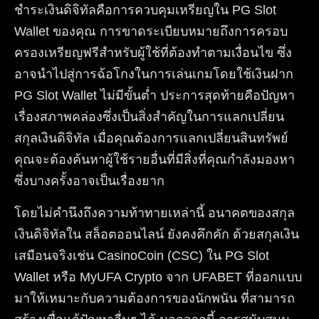
ชำระเงินดิจิทัลคือการควบคุมเหรียญใน PG Slot
Wallet ของคุณ การขาดระเบียบหมายถึงการครอบ
ครองเหรียญฟรีสำหรับผู้ใช้ที่ต้องทำตามเงื่อนไข ซึ่ง
อาจนำไปสู่การฉ้อโกงในการเล่นเกมโดยใช้เงินฝาก
PG Slot Wallet ไม่มีขั้นต่ำ ประการสุดท้ายคือปัญหา
เรื่องสภาพคล่องซึ่งเป็นสิ่งสำคัญในการแลกเปลี่ยน
สกุลเงินดิจิทัล เมื่อคุณต้องการแลกเปลี่ยนสินทรัพย์
คุณจะต้องค้นหาผู้ใช้รายอื่นที่มีสิ่งที่คุณกำลังมองหา
ซึ่งบางครั้งอาจเป็นเรื่องยาก
โดยไม่คำนึงถึงความท้าทายเหล่านี้ อนาคตของสกุล
เงินดิจิทัลใน สล็อตออนไลน์ ยังคงคึกคัก ด้วยสกุลเงิน
เสมือนจริงเช่น CasinoCoin (CSC) ใน PG Slot
Wallet หรือ MyUFA Crypto จาก UFABET ที่ออกแบบ
มาให้เหมาะกับความต้องการของนักพนัน ที่สามารถ