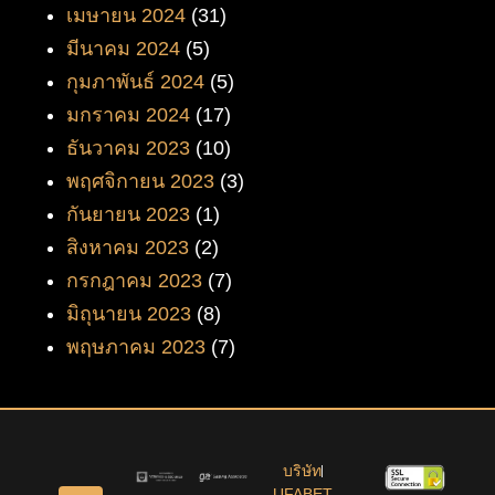
เมษายน 2024
(31)
มีนาคม 2024
(5)
กุมภาพันธ์ 2024
(5)
มกราคม 2024
(17)
ธันวาคม 2023
(10)
พฤศจิกายน 2023
(3)
กันยายน 2023
(1)
สิงหาคม 2023
(2)
กรกฎาคม 2023
(7)
มิถุนายน 2023
(8)
พฤษภาคม 2023
(7)
บริษัท
UFABET