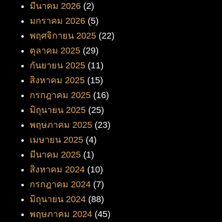
มีนาคม 2026
(2)
มกราคม 2026
(5)
พฤศจิกายน 2025
(22)
ตุลาคม 2025
(29)
กันยายน 2025
(11)
สิงหาคม 2025
(15)
กรกฎาคม 2025
(16)
มิถุนายน 2025
(25)
พฤษภาคม 2025
(23)
เมษายน 2025
(4)
มีนาคม 2025
(1)
สิงหาคม 2024
(10)
กรกฎาคม 2024
(7)
มิถุนายน 2024
(88)
พฤษภาคม 2024
(45)