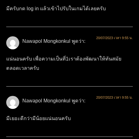
มีครับกด log in แล้วเข้าไปรับในเกมได้เลยครับ
20/07/2023 เวลา 9:55 น.
Nawapol Mongkonkul
พูดว่า:
แน่นอนครับ เพื่อความเป็นที่1เราต้องพัฒนาให้ทันสมัย
ตลอดเวลาครับ
20/07/2023 เวลา 9:55 น.
Nawapol Mongkonkul
พูดว่า:
มีเยอะดีกว่ามีน้อยแน่นอนครับ