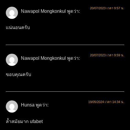
20/07/2023 เวลา 9:57 น.
Nawapol Mongkonkul
พูดว่า:
แน่นอนครับ
20/07/2023 เวลา 9:59 น.
Nawapol Mongkonkul
พูดว่า:
ขอบคุณครับ
19/05/2024 เวลา 14:34 น.
Hunsa
พูดว่า:
ล้ำสมัยมาก ufabet