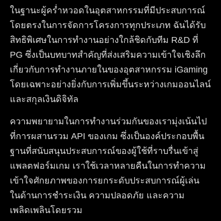
ในฐานะผู้คร่ำหวอดในอุตสาหกรรมที่มีประสบการณ์
โดยตรงในการจัดการโครงการทุกประเภท ฉันได้รับ
สิทธิพิเศษในการทำงานอย่างใกล้ชิดกับทีม R&D ที่
PG ซึ่งเป็นบทบาทสำคัญที่ส่งเสริมความเข้าใจเชิงลึก
เกี่ยวกับการทำงานภายในของอุตสาหกรรม iGaming
โดยเฉพาะอย่างยิ่งกับการเพิ่มขึ้นระหว่างเกมออนไลน์
และสกุลเงินดิจิทัล
ความพยายามในการทำงานร่วมกันของเรามุ่งเน้นไป
ที่การผสานรวม API ของเกม ซึ่งเป็นองค์ประกอบพื้น
ฐานที่สนับสนุนประสบการณ์ของผู้ใช้ที่ราบรื่นเข้าสู่
แพลตฟอร์มเกม เราใช้เวลาหลายคืนในการทำความ
เข้าใจศักยภาพของการยกระดับประสบการณ์ผู้เล่น
ในด้านการชำระเงิน ความปลอดภัย และความ
เพลิดเพลินโดยรวม