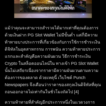
แม้ว่าคุณจะสามารถสำรวจได้มากเท่าที่คุณต้องการ
ด้วยเงินฝาก PG Slot Wallet ไม่มีขั้นต่ำ แต่ก็มีความ
ท้าทายบางประการที่เกี่ยวข้องกับการใช้การชำระเงิน
ดิจิทัลในอุตสาหกรรม การพนัน ความท้าทายประการ
แรกและสำคัญคือความผันผวน วิธีการชำระเงิน
Crypto ในสล็อตออนไลน์ใน ทางเข้า PG Slot Wallet
นั้นไม่เสถียรเนื่องจากราคามีความผันผวนตามความ
ต้องการของตลาด ด้วยเหตุนี้ เว็บไซต์ Punch
Newspapers จึงเตือนว่าราคาของสกุลเงินดิจิทัลที่คุณ
ถอนออกอาจไม่เท่ากันในชั่วโมงถัดไป [4]
ความท้าทายที่สำคัญอีกประการหนึ่งในแวดวงการ