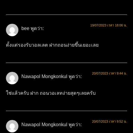
19/07/2023 เวลา 18:06 น.
bee
พูดว่า:
ตั้งแต่รองรับวอลเลต ฝากถอนง่ายขึ้นเยอะเลย
20/07/2023 เวลา 9:44 น.
Nawapol Mongkonkul
พูดว่า:
ใช่แล้วครับ ฝาก ถอนวอเลทง่ายสุดๆเลยครับ
20/07/2023 เวลา 9:52 น.
Nawapol Mongkonkul
พูดว่า: