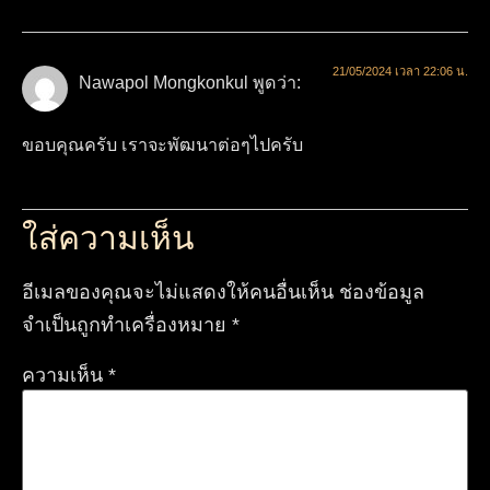
21/05/2024 เวลา 22:06 น.
Nawapol Mongkonkul
พูดว่า:
ขอบคุณครับ เราจะพัฒนาต่อๆไปครับ
ใส่ความเห็น
อีเมลของคุณจะไม่แสดงให้คนอื่นเห็น
ช่องข้อมูล
จำเป็นถูกทำเครื่องหมาย
*
ความเห็น
*