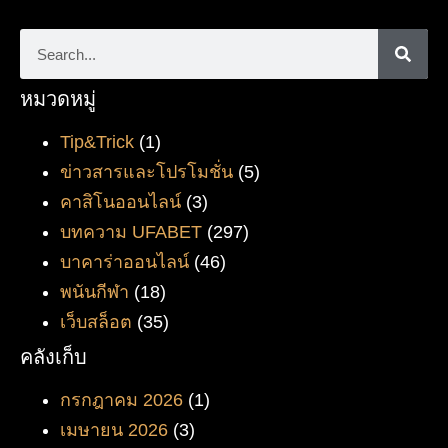
หมวดหมู่
Tip&Trick
(1)
ข่าวสารและโปรโมชั่น
(5)
คาสิโนออนไลน์
(3)
บทความ UFABET
(297)
บาคาร่าออนไลน์
(46)
พนันกีฬา
(18)
เว็บสล็อต
(35)
คลังเก็บ
กรกฎาคม 2026
(1)
เมษายน 2026
(3)