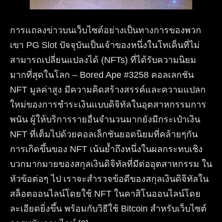
การแถลงข่าวบนเว็บไซต์อย่างเป็นทางการของพวก
เขา PG Slot ปัจจุบันเป็นเจ้าของหนึ่งในโทเค็นที่ไม่
สามารถเปลี่ยนแปลงได้ (NFTs) ที่ได้รับความนิยม
มากที่สุดในโลก – Bored Ape #3258 คอลเลกชัน
NFT มูลค่าสูง มีความคิดสร้างสรรค์และความแปลก
ใหม่ของการชำระเงินแบบดิจิทัลในอุตสาหกรรมการ
พนัน ผู้ให้บริการรายอื่นจำนวนมากยังมีกระเป๋าเงิน
NFT ที่เต็มไปด้วยคอลเล็กชันยอดนิยมที่คล้ายๆกัน
การเกิดขึ้นของ NFT เน้นย้ำถึงหนึ่งในผลกระทบเชิง
บวกมากมายของสกุลเงินดิจิทัลที่มีต่ออุตสาหกรรม ใน
หัวข้อต่อๆ ไป เราจะสำรวจข้อดีของสกุลเงินดิจิทัลใน
สล็อตออนไลน์โดยใช้ NFT ในคาสิโนออนไลน์โดย
ละเอียดยิ่งขึ้น พร้อมกับวิธีใช้ Bitcoin สำหรับเว็บไซต์