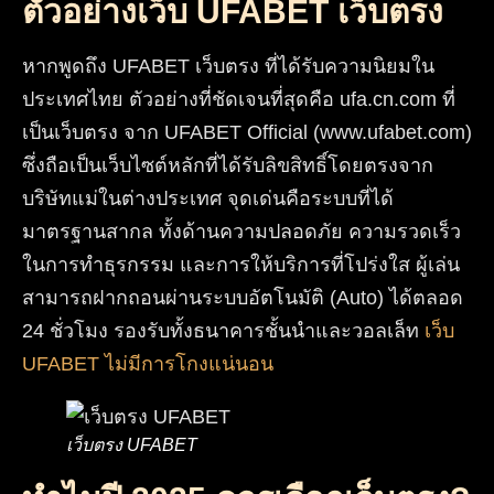
ตัวอย่างเว็บ UFABET เว็บตรง
หากพูดถึง UFABET เว็บตรง ที่ได้รับความนิยมใน
ประเทศไทย ตัวอย่างที่ชัดเจนที่สุดคือ ufa.cn.com ที่
เป็นเว็บตรง จาก UFABET Official (www.ufabet.com)
ซึ่งถือเป็นเว็บไซต์หลักที่ได้รับลิขสิทธิ์โดยตรงจาก
บริษัทแม่ในต่างประเทศ จุดเด่นคือระบบที่ได้
มาตรฐานสากล ทั้งด้านความปลอดภัย ความรวดเร็ว
ในการทำธุรกรรม และการให้บริการที่โปร่งใส ผู้เล่น
สามารถฝากถอนผ่านระบบอัตโนมัติ (Auto) ได้ตลอด
24 ชั่วโมง รองรับทั้งธนาคารชั้นนำและวอลเล็ท
เว็บ
UFABET ไม่มีการโกงแน่นอน
เว็บตรง UFABET