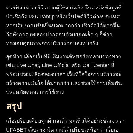
ควรพิจารณา
รีวิวจากผู้ใช้งานจริง
ในแหล่งข้อมูลที่
น่าเชื่อถือ เช่น Pantip หรือเว็บไซต์รีวิวต่างประเทศ
หากเสียงตอบรับเป็นบวกมากกว่า เชื่อถือได้มากขึ้น
อีกทั้งการ
ทดลองฝากถอนด้วยยอดเล็ก ๆ
ก็ช่วย
ทดสอบคุณภาพการบริการก่อนลงทุนจริง
สุดท้าย เลือกเว็บที่มี
ทีมงานซัพพอร์ตหลายช่องทาง
เช่น Live Chat, Line Official หรือ Call Center ที่
พร้อมช่วยเหลือตลอดเวลา เว็บที่ใส่ใจการบริการจะ
สร้างความมั่นใจได้มากกว่า และช่วยให้การเดิมพัน
ปลอดภัยตลอดการใช้งาน
สรุป
เมื่อเปรียบเทียบทุกด้านแล้ว จะเห็นได้อย่างชัดเจนว่า
UFABET เว็บตรง
มีความได้เปรียบเหนือกว่าเว็บเอ