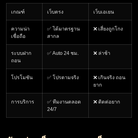
เกณฑ์
เว็บตรง
เว็บเอเยน
ความน่า
✅ ได้มาตรฐาน
❌ เสี่ยงถูกโกง
เชื่อถือ
สากล
ระบบฝาก
✅ Auto 24 ชม.
❌ ล่าช้า
ถอน
โปรโมชัน
✅ โปรตามจริง
❌ เกินจริง ถอน
ยาก
การบริการ
✅ ทีมงานตลอด
❌ ติดต่อยาก
24/7