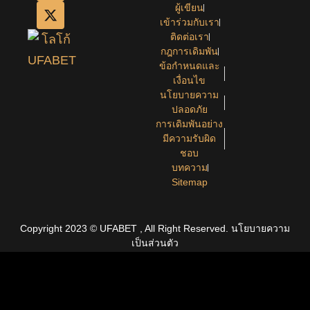
ผู้เขียน
เข้าร่วมกับเรา
ติดต่อเรา
กฎการเดิมพัน
ข้อกำหนดและ
เงื่อนไข
นโยบายความ
ปลอดภัย
การเดิมพันอย่าง
มีความรับผิด
ชอบ
บทความ
Sitemap
Copyright 2023 © UFABET , All Right Reserved.
นโยบายความ
เป็นส่วนตัว