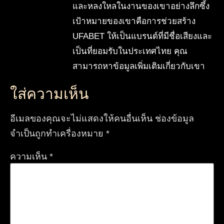
และหลงใหลในงานของเขาอย่างลึกซึ้ง
เป้าหมายของเขาคือการช่วยสร้าง
UFABET ให้เป็นแบรนด์ที่มีชื่อเสียงและ
เป็นที่ยอมรับในประเทศไทย คุณ
สามารถหาข้อมูลเพิ่มเติมเกี่ยวกับเขา
ใส่ความเห็น
อีเมลของคุณจะไม่แสดงให้คนอื่นเห็น
ช่องข้อมูล
จำเป็นถูกทำเครื่องหมาย
*
ความเห็น
*