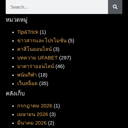
หมวดหมู่
Tip&Trick
(1)
ข่าวสารและโปรโมชั่น
(5)
คาสิโนออนไลน์
(3)
บทความ UFABET
(297)
บาคาร่าออนไลน์
(46)
พนันกีฬา
(18)
เว็บสล็อต
(35)
คลังเก็บ
กรกฎาคม 2026
(1)
เมษายน 2026
(3)
มีนาคม 2026
(2)