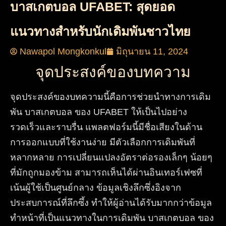
บาสเกตบอล UFABET: สุดยอด
แนวทางสำหรับนักเดิมพันชาวไทย
Nawapol Mongkonkul
มิถุนายน 11, 2024
จุดประสงค์ของบทความ
จุดประสงค์ของบทความนี้คือการช่วยนำทางการเดิม
พัน บาสเกตบอล ของ UFABET ให้เป็นไปอย่าง
รวดเร็วและราบรื่น แพลตฟอร์มนี้มีชื่อเสียงในด้าน
การออกแบบที่ใช้งานง่าย มีตัวเลือกการเดิมพันที่
หลากหลาย การเปลี่ยนแปลงอัตราต่อรองเล็กๆ น้อยๆ
ที่มักถูกมองข้าม สามารถเห็นได้ผ่านอินเทอร์เฟซที่
เน้นผู้ใช้เป็นศูนย์กลาง ข้อมูลเชิงลึกซึ่งอิงจาก
ประสบการณ์ที่ลึกซึ้ง ทำให้ผู้อ่านได้รับมากกว่าข้อมูล
ทำหน้าที่เป็นแนวทางในการเดิมพัน บาสเกตบอล ของ