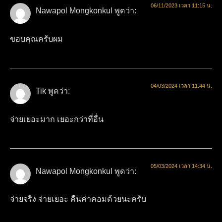
06/11/2023 เวลา 11:15 น.
Nawapol Mongkonkul
พูดว่า:
ขอบคุณครับผม
04/03/2024 เวลา 11:44 น.
Tik
พูดว่า:
จ่ายเยอะมาก เยอะกว่าที่อื่น
05/03/2024 เวลา 14:34 น.
Nawapol Mongkonkul
พูดว่า:
จ่ายจริง จ่ายเยอะ คืนค่าคอมด้วยนะครับ