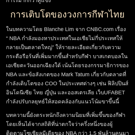
กำไรมากกว่าคู่แข่ง
การเติบโตของวงการกีฬาไทย
ในบทความโดย Blanche Lim จาก CNBC.com เรื่อง
“ NBA กำลังมองหาประเทศในเอเชียไม่กี่ประเทศให้
กลายเป็นตลาดใหญ่” ให้รายละเอียดเกี่ยวกับความ
กระตือรือร้นที่เพิ่มมากขึ้นสำหรับกีฬา บาสเกตบอลใน
เอเชียตะวันออกเฉียงใต้ เน้นโดยรองกรรมาธิการของ
NBA และข้อสังเกตของ Mark Tatum เกี่ยวกับตลาดที่
กำลังเติบโตของ COO ในประเทศต่างๆ เช่น ฟิลิปปินส์
อินโดนีเซีย ไทย ญี่ปุ่น และออสเตรเลีย เว็บUFABET
กำลังปรับกลยุทธ์ให้สอดคล้องกับแนวโน้มขาขึ้นนี้
บทความนี้ยังตระหนักถึงความนิยมที่เพิ่มขึ้นของกีฬา
โดยเห็นได้จากสถิติที่น่าตกใจว่าครึ่งหนึ่งของผู้
ติดตามโซเชียลมีเดียของ NBA กว่า 1.5 พันล้านคนมา