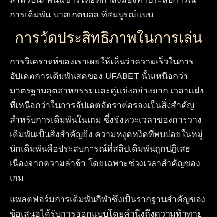
สำหรับนักพนันชาวไทยที่กำลังมองหาประสบการณ์
การเดิมพัน บาสเกตบอล ที่สมบูรณ์แบบ
การวัดประสิทธิภาพในการเล่น
การวิเคราะห์ของเราเผยให้เห็นว่าความเร็วในการ
อัปเดตการเดิมพันสดของ UFABET นั้นเหนือกว่า
มาตรฐานอุตสาหกรรมและคู่แข่งอย่างมาก เวลาแฝง
ที่เหนือกว่าในการอัปเดตอัตราต่อรองเป็นสิ่งสำคัญ
สำหรับการเดิมพันในเกม ซึ่งจังหวะเวลาของการวาง
เดิมพันเป็นสิ่งสำคัญยิ่ง ความหงุดหงิดที่พบบ่อยในหมู่
นักเดิมพันคือประสบการณ์ที่สลิปเดิมพันถูกปฏิเสธ
เนื่องจากความล่าช้า โดยเฉพาะช่วงเวลาสำคัญของ
เกม
แพลตฟอร์มการเดิมพันกีฬาซึ่งเป็นรากฐานสำคัญของ
ข้อเสนอได้รับการออกแบบโดยคำนึงถึงความท้าทาย