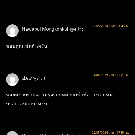
06/05/2024 เวลา 11:45 น.
Nawapol Mongkonkul
พูดว่า:
ขอบคุณเช่นกันครับ
21/05/2024 เวลา 14:21 น.
sbay
พูดว่า:
ขอผมรวบรวมความรู้จากบทความนี้ เพื่อวางเดิมพัน
บาสเกตบอลนะครับ
21/05/2024 เวลา 17:56 น.