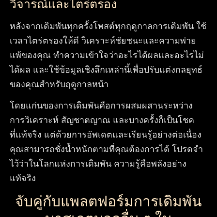
วิจารณ์และไตร่ตรอง
หลังจากเดิมพันทุกครั้งโพสต์ทุกฤดูกาลการเดิมพัน ใช้
เวลาไตร่ตรองให้ดี วิเคราะห์ชัยชนะและความพ่าย
แพ้ของคุณ ทำความเข้าใจว่าอะไรได้ผลและอะไรไม่
ได้ผล และใช้ข้อมูลเชิงลึกเหล่านี้เพื่อปรับแต่งกลยุทธ์
ของคุณสำหรับฤดูกาลหน้า
โดยแก่นของการเดิมพันคือการผสมผสานระหว่าง
การวิเคราะห์ สัญชาตญาณ และบางครั้งก็เป็นโชค
ที่แท้จริง แต่ด้วยการอัพเดตและเรียนรู้อย่างต่อเนื่อง
คุณสามารถชั่งน้ำหนักตามที่คุณต้องการได้ โปรดจำ
ไว้ว่าในโลกแห่งการเดิมพัน ความรู้คือพลังอย่าง
แท้จริง
จับคู่กับแพลตฟอร์มการเดิมพัน