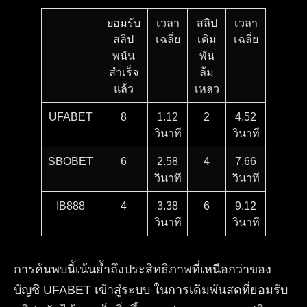
ยอมรับ
เวลา
สลิป
เวลา
สลิป
เฉลี่ย
เดิม
เฉลี่ย
พนัน
พัน
สำเร็จ
ล้ม
แล้ว
เหลว
UFABET
8
1.12
2
4.52
วินาที
วินาที
SBOBET
6
2.58
4
7.66
วินาที
วินาที
IB888
4
3.38
6
9.12
วินาที
วินาที
การค้นพบนี้เน้นย้ำถึงประสิทธิภาพที่เหนือกว่าของ
บัญชี UFABET เข้าสู่ระบบ ในการเดิมพันสดที่ยอมรับ