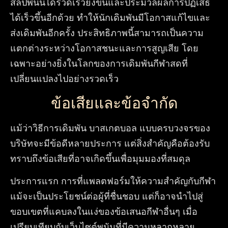
สลิปพนันได้รวดเร็วยิ่งขึ้นและประมวลผลการปฏิเสธ
ได้เร็วขึ้นอีกด้วย ทำให้นักเดิมพันมีโอกาสแก้ไขและ
ส่งเดิมพันอีกครั้ง ประสิทธิภาพนี้สามารถเป็นความ
แตกต่างระหว่างโอกาสชนะและการสูญเสีย โดย
เฉพาะอย่างยิ่งในโลกของการเดิมพันกีฬาสดที่
เปลี่ยนแปลงไปอย่างรวดเร็ว
ข้อเสียและข้อจำกัด
แม้ว่าวิธีการเดิมพัน บาสเกตบอล แบบครบวงจรของ
บริษัทจะมีข้อดีหลายประการ แต่สิ่งสำคัญคือต้องรับ
ทราบถึงข้อเสียที่อาจเกิดขึ้นเพื่อมุมมองที่สมดุล
ประการแรก การที่แพลตฟอร์มให้ความสำคัญกับกีฬา
แม้จะเป็นประโยชน์ต่อผู้ที่ชื่นชอบ แต่ก็อาจนำไปสู่
ขอบเขตที่แคบลงในแง่ของข้อเสนอกีฬาอื่นๆ เมื่อ
เปรียบเทียบกับเว็บไซต์พนันที่มีความหลากหลาย