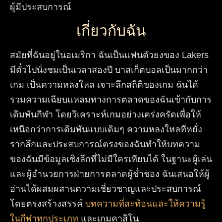
ผู้มีประสบการณ์
เกี่ยวกับฉัน
สมัยที่ฉันอยู่ในอเมริกา ฉันเป็นแฟนตัวยงของ Lakers
มีตั๋วไปนั่งชมเป็นเวลาสองปี บาสเก็ตบอลเป็นมากกว่า
เกม เป็นความหลงใหล เจาะลึกสถิติของเกม ฉันได้
รวมความเฉียบแหลมทางการตลาดของฉันเข้ากับการ
เดิมพันกีฬา โดยวิเคราะห์เกมอย่างเคร่งครัดเพื่อให้
เหนือกว่าการเดิมพันแบบเดิมๆ ความหลงใหลที่หยั่ง
รากลึกและประสบการณ์ตรงของฉันทำให้บทความ
ของฉันมีข้อมูลเชิงลึกที่ไม่มีใครเทียบได้ ในฐานะผู้เล่น
และผู้อำนวยการฝ่ายการตลาดผู้ช่ำชอง ฉันเสนอให้ผู้
อ่านได้ผสมผสานความเชี่ยวชาญและประสบการณ์
โดยตรงสร้างสรรค์
บทความที่สะท้อนและให้ความรู้
ในกีฬาทุกประเภท
และเกมคาสิโน