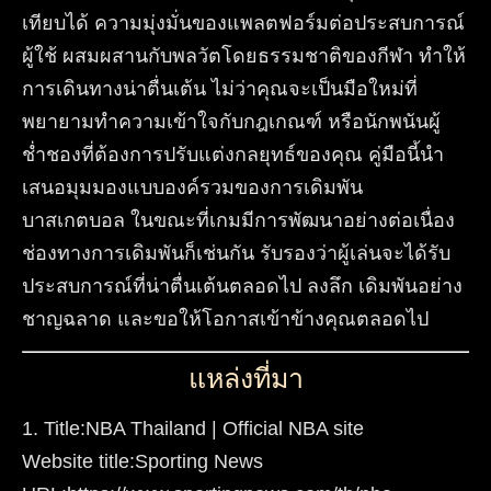
เทียบได้ ความมุ่งมั่นของแพลตฟอร์มต่อประสบการณ์
ผู้ใช้ ผสมผสานกับพลวัตโดยธรรมชาติของกีฬา ทำให้
การเดินทางน่าตื่นเต้น ไม่ว่าคุณจะเป็นมือใหม่ที่
พยายามทำความเข้าใจกับกฎเกณฑ์ หรือนักพนันผู้
ช่ำชองที่ต้องการปรับแต่งกลยุทธ์ของคุณ คู่มือนี้นำ
เสนอมุมมองแบบองค์รวมของการเดิมพัน
บาสเกตบอล ในขณะที่เกมมีการพัฒนาอย่างต่อเนื่อง
ช่องทางการเดิมพันก็เช่นกัน รับรองว่าผู้เล่นจะได้รับ
ประสบการณ์ที่น่าตื่นเต้นตลอดไป ลงลึก เดิมพันอย่าง
ชาญฉลาด และขอให้โอกาสเข้าข้างคุณตลอดไป
แหล่งที่มา
1. Title:NBA Thailand | Official NBA site
Website title:Sporting News