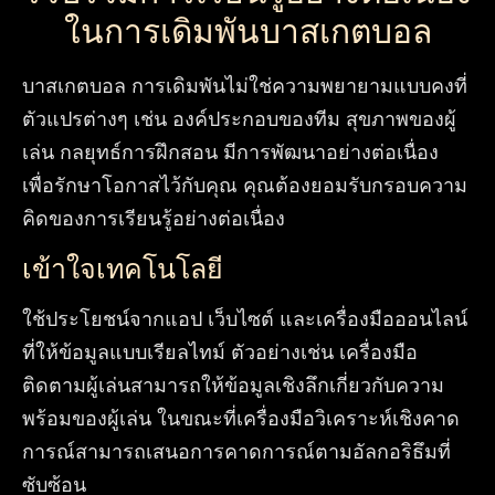
ในการเดิมพันบาสเกตบอล
บาสเกตบอล การเดิมพันไม่ใช่ความพยายามแบบคงที่
ตัวแปรต่างๆ เช่น องค์ประกอบของทีม สุขภาพของผู้
เล่น กลยุทธ์การฝึกสอน มีการพัฒนาอย่างต่อเนื่อง
เพื่อรักษาโอกาสไว้กับคุณ คุณต้องยอมรับกรอบความ
คิดของการเรียนรู้อย่างต่อเนื่อง
เข้าใจเทคโนโลยี
ใช้ประโยชน์จากแอป เว็บไซต์ และเครื่องมือออนไลน์
ที่ให้ข้อมูลแบบเรียลไทม์ ตัวอย่างเช่น เครื่องมือ
ติดตามผู้เล่นสามารถให้ข้อมูลเชิงลึกเกี่ยวกับความ
พร้อมของผู้เล่น ในขณะที่เครื่องมือวิเคราะห์เชิงคาด
การณ์สามารถเสนอการคาดการณ์ตามอัลกอริธึมที่
ซับซ้อน