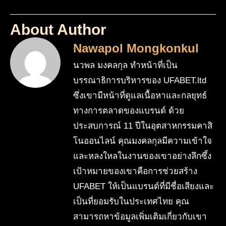
About Author
Nawapol Mongkonkul
นวพล มงคลกุล ทำหน้าที่เป็น
บรรณาธิการบริหารของ UFABET.ltd
ซึ่งเขามีหน้าที่ดูแลเนื้อหาและกลยุทธ์
ทางการตลาดของแบรนด์ ด้วย
ประสบการณ์ 11 ปีในอุตสาหกรรมคาสิ
โนออนไลน์ คุณมงคลกุลมีความเข้าใจ
และหลงใหลในงานของเขาอย่างลึกซึ้ง
เป้าหมายของเขาคือการช่วยสร้าง
UFABET ให้เป็นแบรนด์ที่มีชื่อเสียงและ
เป็นที่ยอมรับในประเทศไทย คุณ
สามารถหาข้อมูลเพิ่มเติมเกี่ยวกับเขา