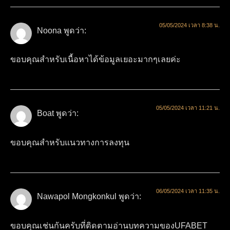
05/05/2024 เวลา 8:38 น.
Noona
พูดว่า:
ขอบคุณสำหรับเนื้อหาได้ข้อมูลเยอะมากๆเลยค่ะ
05/05/2024 เวลา 11:21 น.
Boat
พูดว่า:
ขอบคุณสำหรับแนวทางการลงทุน
06/05/2024 เวลา 11:35 น.
Nawapol Mongkonkul
พูดว่า:
ขอบคุณเช่นกันครับที่ติดตามอ่านบทความของUFABET