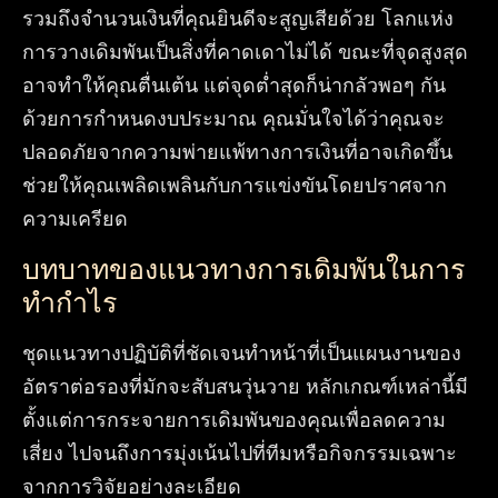
รวมถึงจำนวนเงินที่คุณยินดีจะสูญเสียด้วย โลกแห่ง
การวางเดิมพันเป็นสิ่งที่คาดเดาไม่ได้ ขณะที่จุดสูงสุด
อาจทำให้คุณตื่นเต้น แต่จุดต่ำสุดก็น่ากลัวพอๆ กัน
ด้วยการกำหนดงบประมาณ คุณมั่นใจได้ว่าคุณจะ
ปลอดภัยจากความพ่ายแพ้ทางการเงินที่อาจเกิดขึ้น
ช่วยให้คุณเพลิดเพลินกับการแข่งขันโดยปราศจาก
ความเครียด
บทบาทของแนวทางการเดิมพันในการ
ทำกำไร
ชุดแนวทางปฏิบัติที่ชัดเจนทำหน้าที่เป็นแผนงานของ
อัตราต่อรองที่มักจะสับสนวุ่นวาย หลักเกณฑ์เหล่านี้มี
ตั้งแต่การกระจายการเดิมพันของคุณเพื่อลดความ
เสี่ยง ไปจนถึงการมุ่งเน้นไปที่ทีมหรือกิจกรรมเฉพาะ
จากการวิจัยอย่างละเอียด