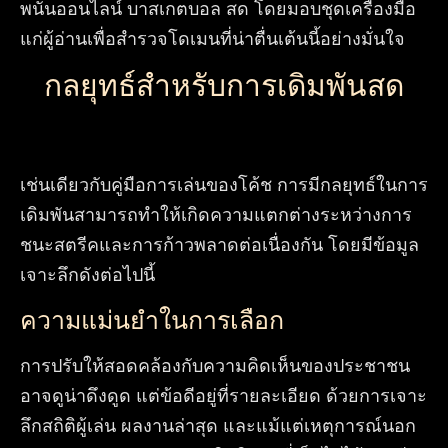
พนันออนไลน์ บาสเกตบอล สด โดยมอบชุดเครื่องมือ
แก่ผู้อ่านเพื่อสำรวจโดเมนที่น่าตื่นเต้นนี้อย่างมั่นใจ
กลยุทธ์สำหรับการเดิมพันสด
เช่นเดียวกับคู่มือการเล่นของโค้ช การมีกลยุทธ์ในการ
เดิมพันสามารถทำให้เกิดความแตกต่างระหว่างการ
ชนะสตรีคและการก้าวพลาดต่อเนื่องกัน โดยมีข้อมูล
เจาะลึกดังต่อไปนี้
ความแม่นยำในการเลือก
การปรับให้สอดคล้องกับความคิดเห็นของประชาชน
อาจดูน่าดึงดูด แต่ข้อดีอยู่ที่รายละเอียด ด้วยการเจาะ
ลึกสถิติผู้เล่น ผลงานล่าสุด และแม้แต่เหตุการณ์นอก