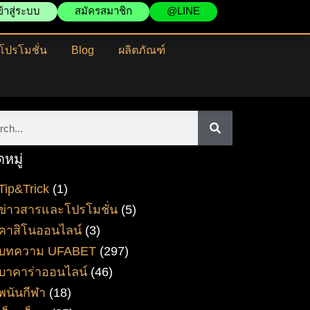
ข้าสู่ระบบ
สมัครสมาชิก
@LINE
โปรโมชั่น
Blog
ผลิตภัณฑ์
หมู่
Tip&Trick
(1)
ข่าวสารและโปรโมชั่น
(5)
คาสิโนออนไลน์
(3)
บทความ UFABET
(297)
บาคาร่าออนไลน์
(46)
พนันกีฬา
(18)