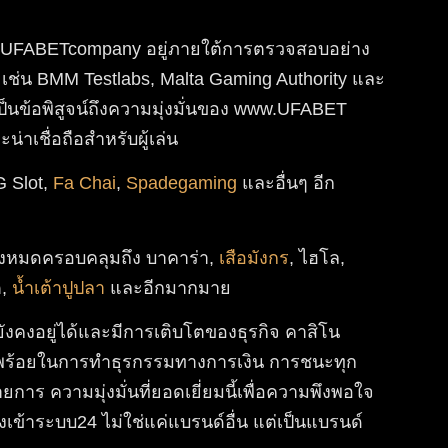
ื่อ UFABETcompany อยู่ภายใต้การตรวจสอบอย่าง
้น เช่น BMM Testlabs, Malta Gaming Authority และ
เป็นข้อพิสูจน์ถึงความมุ่งมั่นของ www.UFABET
าเชื่อถือสำหรับผู้เล่น
G Slot,
Fa Chai
,
Spadegaming
และอื่นๆ อีก
ทั้งหมดครอบคลุมถึง บาคาร่า,
เสือมังกร
, ไฮโล,
ต,
น้ำเต้าปูปลา
และอีกมากมาย
งคงอยู่ได้และมีการเติบโตของธุรกิจ คาสิโน
างพร้อยในการทำธุรกรรมทางการเงิน การชนะทุก
ยการ ความมุ่งมั่นที่ยอดเยี่ยมนี้เพื่อความพึงพอใจ
งเข้าระบบ24 ไม่ใช่แค่แบรนด์อื่น แต่เป็นแบรนด์