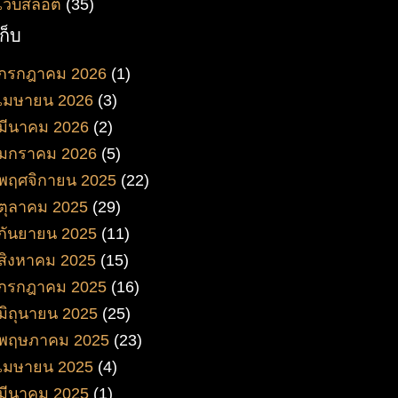
เว็บสล็อต
(35)
ก็บ
กรกฎาคม 2026
(1)
เมษายน 2026
(3)
มีนาคม 2026
(2)
มกราคม 2026
(5)
พฤศจิกายน 2025
(22)
ตุลาคม 2025
(29)
กันยายน 2025
(11)
สิงหาคม 2025
(15)
กรกฎาคม 2025
(16)
มิถุนายน 2025
(25)
พฤษภาคม 2025
(23)
เมษายน 2025
(4)
มีนาคม 2025
(1)