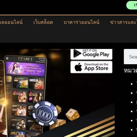
เ
อลออนไลน์
เว็บสล็อต
บาคาร่าออนไลน์
ข่าวสารและ
หมวด