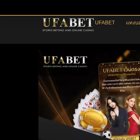
UFABET
แทงบ