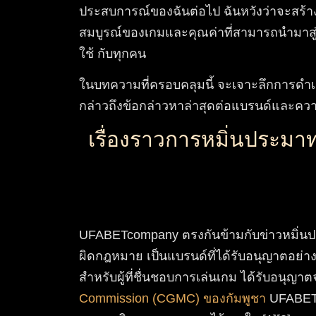
ประสบการณ์ของฉันต่อไป ฉันหวังว่าจะสร้า
สมบูรณ์ของเกมและคุณค่าที่สามารถนำมาสู่
ใช้ กับทุกคน
ในบทความที่ครอบคลุมนี้ จะเจาะลึกการดำ
กล่าวถึงข้อกล่าวหาล่าสุดต่อแบรนด์และควา
เรื่องราวการหมิ่นประม
UFABETcompany ตรงกันข้ามกับข่าวหมิ่นประ
ผิดกฎหมาย เป็นแบรนด์ที่ได้รับอนุญาตอย่า
สำหรับผู้ที่ชื่นชอบการเล่นเกม ได้รับอนุญา
Commission (CGMC) ของกัมพูชา
UFABET เ