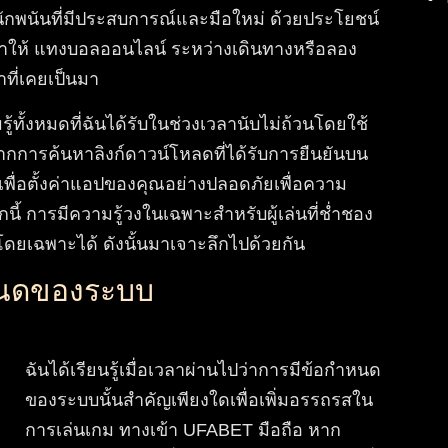
งนักพนันที่มีประสบการณ์และมือใหม่ ด้วยประโยชน์
ำให้ แทงบอลออนไลน์ ระหว่างเดินทางหรือลอง
าที่เคยเป็นมา
ั้งหมดที่ฉันได้รับในช่วงเวลานับไม่ถ้วนโดยใช้
ากการค้นหาลิงก์ดาวน์โหลดที่ได้รับการยืนยันบน
เพื่อตั้งค่าแอปของคุณอย่างปลอดภัยเพื่อความ
ี้ การมีความรู้วงในเฉพาะสำหรับผู้เล่นที่ช่ำชอง
ณโดยเฉพาะได้ ดังนั้นมาเจาะลึกไปด้วยกัน
นดของระบบ
ฉันได้เรียนรู้เมื่อเวลาผ่านไปว่าการมีข้อกำหนด
ของระบบนั้นสำคัญเพียงใดเพื่อเพิ่มอรรถรสใน
การเล่นเกม ทางเข้า UFABET มือถือ หาก