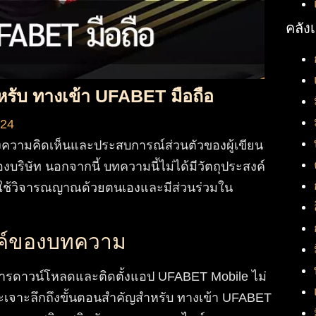
คลังเ
หรับ ทางเข้า UFABET มือถือ
024
ียงความคิดเห็นและประสบการณ์ส่วนตัวของผู้เขียน
งบริษัท นอกจากนี้ บทความนี้ไม่ได้มีวัตถุประสงค์
ควรใช้วิจารณญาณด้วยตนเองและมีส่วนร่วมใน
งค์ของบทความ
ารดาวน์โหลดและติดตั้งแอป UFABET Mobile ไม่
ะเจาะลึกถึงขั้นตอนสำคัญสำหรับ ทางเข้า UFABET