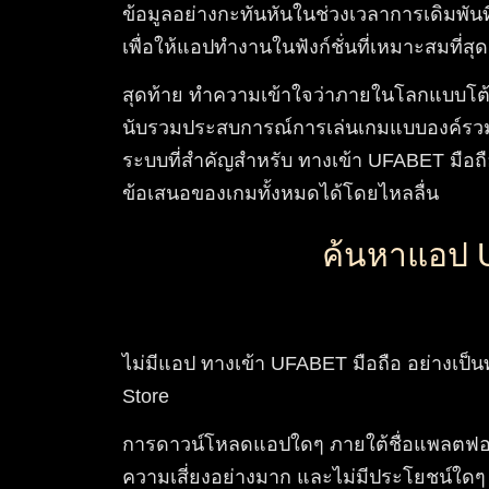
ข้อมูลอย่างกะทันหันในช่วงเวลาการเดิมพันที่สำ
เพื่อให้แอปทำงานในฟังก์ชั่นที่เหมาะสมที่สุด
สุดท้าย ทำความเข้าใจว่าภายในโลกแบบโต้ต
นับรวมประสบการณ์การเล่นเกมแบบองค์รวม 
ระบบที่สำคัญสำหรับ ทางเข้า UFABET มือถือ
ข้อเสนอของเกมทั้งหมดได้โดยไหลลื่น
ค้นหาแอป 
ไม่มีแอป ทางเข้า UFABET มือถือ อย่างเป็
Store
การดาวน์โหลดแอปใดๆ ภายใต้ชื่อแพลตฟอร์มนี
ความเสี่ยงอย่างมาก และไม่มีประโยชน์ใดๆ จ