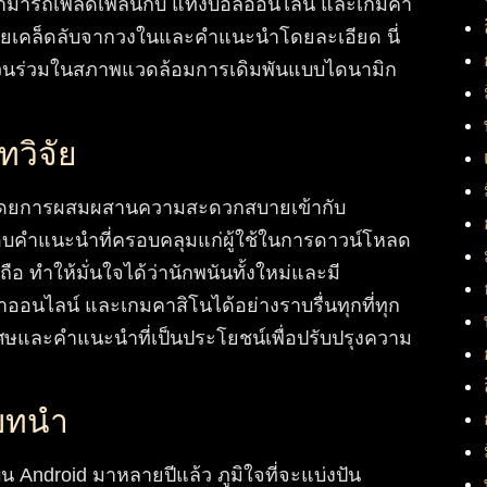
ุณสามารถเพลิดเพลินกับ แทงบอลออนไลน์ และเกมคา
้วยเคล็ดลับจากวงในและคำแนะนำโดยละเอียด นี่
่วนร่วมในสภาพแวดล้อมการเดิมพันแบบไดนามิก
ทวิจัย
์ โดยการผสมผสานความสะดวกสบายเข้ากับ
บคำแนะนำที่ครอบคลุมแก่ผู้ใช้ในการดาวน์โหลด
ือ ทำให้มั่นใจได้ว่านักพนันทั้งใหม่และมี
อนไลน์ และเกมคาสิโนได้อย่างราบรื่นทุกที่ทุก
ิเศษและคำแนะนำที่เป็นประโยชน์เพื่อปรับปรุงความ
บทนำ
 Android มาหลายปีแล้ว ภูมิใจที่จะแบ่งปัน