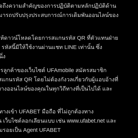
ถึงความสำคัญของการปฏิบัติตามหลักปฏิบัติด้าน
ามารถปรับปรุงประสบการณ์การเดิมพันออนไลน์ของ
มีให้ดาวน์โหลดโดยการสแกนรหัส QR ที่ตัวแทนฝ่าย
 รหัสนี้มีให้ใช้งานผ่านแชท LINE เท่านั้น ซึ่ง
ึ่ง
การลูกค้าของเว็บไซต์ UFAmobile สมัครสมาชิก
กนรหัส QR โดยไม่ต้องกังวลเกี่ยวกับผู้แอบอ้างที่
ออนไลน์ของคุณในทุกวิถีทางที่เป็นไปได้ และ
างเข้า UFABET มือถือ ที่ไม่ถูกต้องทาง
น เว็บไซต์ลอกเลียนแบบ เช่น www.ufabet.net และ
ี่สวมรอยเป็น Agent UFABET