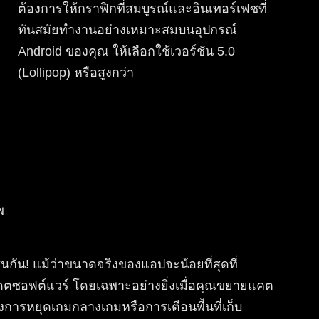
ต้องการให้กราฟิกที่สมบูรณ์และอินเทอร์เฟซที่
ทันสมัยทำงานอย่างเหมาะสมบนอุปกรณ์
Android ของคุณ ให้เลือกใช้เวอร์ชัน 5.0
(Lollipop) หรือสูงกว่า
พ
้เช่นกัน! แม้ว่าขนาดจริงของแอปจะน้อยที่สุดที่
ปเดตซอฟต์แวร์ โดยเฉพาะอย่างยิ่งเมื่อคุณขยายแคต
ยงการหยุดเกมกลางเกมหรือการเตือนพื้นที่เก็บ