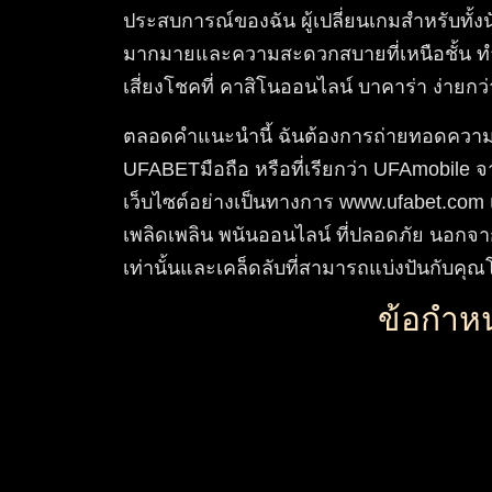
ประสบการณ์ของฉัน ผู้เปลี่ยนเกมสำหรับทั้
มากมายและความสะดวกสบายที่เหนือชั้น ท
เสี่ยงโชคที่ คาสิโนออนไลน์ บาคาร่า ง่ายกว่
ตลอดคำแนะนำนี้ ฉันต้องการถ่ายทอดความรู้ท
UFABETมือถือ หรือที่เรียกว่า UFAmobile จ
เว็บไซต์อย่างเป็นทางการ www.ufabet.com 
เพลิดเพลิน พนันออนไลน์ ที่ปลอดภัย นอกจากน
เท่านั้นและเคล็ดลับที่สามารถแบ่งปันกับคุ
ข้อกำห