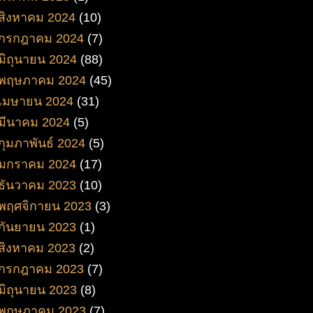
สิงหาคม 2024
(10)
กรกฎาคม 2024
(7)
มิถุนายน 2024
(88)
พฤษภาคม 2024
(45)
เมษายน 2024
(31)
มีนาคม 2024
(5)
กุมภาพันธ์ 2024
(5)
มกราคม 2024
(17)
ธันวาคม 2023
(10)
พฤศจิกายน 2023
(3)
กันยายน 2023
(1)
สิงหาคม 2023
(2)
กรกฎาคม 2023
(7)
มิถุนายน 2023
(8)
พฤษภาคม 2023
(7)