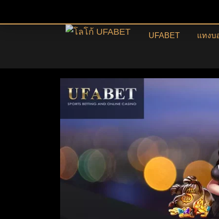
UFABET
แทงบ