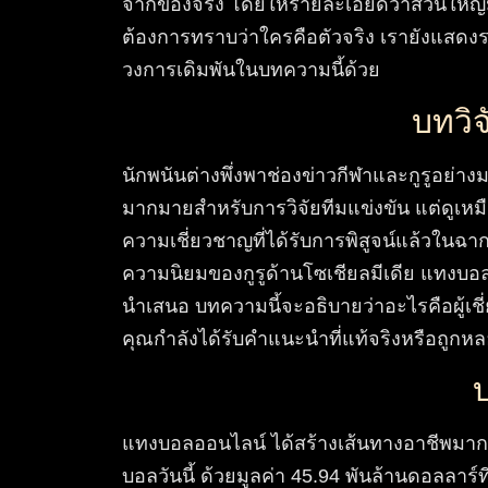
จากของจริง โดยให้รายละเอียดว่าส่วนใหญ่
ต้องการทราบว่าใครคือตัวจริง เรายังแสดงราย
วงการเดิมพันในบทความนี้ด้วย
บทวิ
นักพนันต่างพึ่งพาช่องข่าวกีฬาและกูรูอย่า
มากมายสำหรับการวิจัยทีมแข่งขัน แต่ดูเหมื
ความเชี่ยวชาญที่ได้รับการพิสูจน์แล้วในฉา
ความนิยมของกูรูด้านโซเชียลมีเดีย
แทงบอล
นำเสนอ บทความนี้จะอธิบายว่าอะไรคือผู้เชี
คุณกำลังได้รับคำแนะนำที่แท้จริงหรือถูกห
แทงบอลออนไลน์
ได้สร้างเส้นทางอาชีพมากมา
บอลวันนี้
ด้วยมูลค่า 45.94 พันล้านดอลลาร์ท