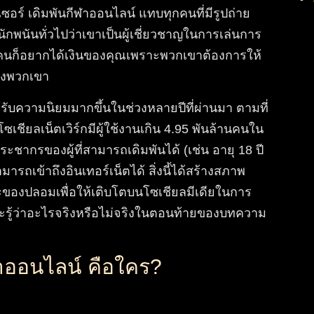
เซอร์
เดิมพันกีฬาออนไลน์
แทบทุกคนที่มีรูปถ่าย
กพนันทั่วไปว่าเขาเป็นผู้เชี่ยวชาญในการเล่นการ
คนก็อยากได้เงินของคุณเพราะพวกเขาต้องการให้
งพวกเขา
รับความนิยมมากขึ้นในช่วงหลายปีที่ผ่านมา ตามที่
ชียลเน็ตเวิร์กมีผู้ใช้งานเกิน 4.95 พันล้านคนใน
ชากรของผู้ที่สามารถเดิมพันได้ (เช่น อายุ 18 ปี
ถเข้าถึงอินเทอร์เน็ตได้ สิ่งนี้ได้สร้างสภาพ
ะของปลอมเพื่อให้เติบโตบนโซเชียลมีเดียในการ
ะรู้ว่าอะไรจริงหรือไม่จริงในตอนท้ายของบทความ
ฬาออนไลน์
คือใคร?