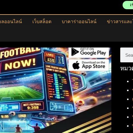
เ
อลออนไลน์
เว็บสล็อต
บาคาร่าออนไลน์
ข่าวสารและ
หมวด