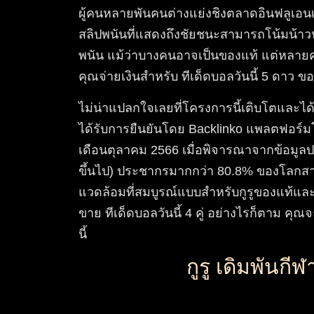
ผู้คนหลายพันคนต่างแย่งชิงตลาดอินฟลูเอน
สลิปพนันที่แสดงถึงชัยชนะสามารถโน้มน้าวนั
พนัน แม้ว่าบางคนอาจเป็นของแท้ แต่หลาย
คุณจ่ายเงินสำหรับ
ทีเด็ดบอลวันนี้ 5 ดาว
ขอ
ไม่น่าแปลกใจเลยที่โครงการนี้เติบโตและได้
ได้รับการยืนยันโดย Backlinko แพลตฟอร์มโซเ
เดือนตุลาคม 2566 เมื่อพิจารณาจากข้อมูลประ
ขึ้นไป) ประชากรมากกว่า 80.8% ของโลกสามาร
แวดล้อมที่สมบูรณ์แบบสำหรับกูรูของแท้แล
ขาย
ทีเด็ดบอลวันนี้ 4 คู่
อย่างไรก็ตาม คุณจ
นี้
กูรู
เดิมพันกี