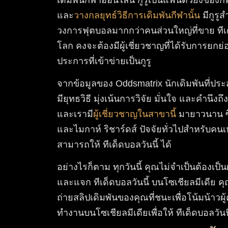
และ
วางกลยุทธ์วิธีการเดิมพันกีฬานั้น
มีกูรู
วงการฟุตบอลมากกว่าคนส่วนใหญ่ที่ขาย
ที
โลก คงจะต้องมีผู้เชี่ยวชาญที่ได้รับการยกย่
ประการที่เข้าข่ายเป็นกูรู
จากข้อมูลของ Oddsmatrix นักเดิมพันที่ประส
มียุทธวิธี มุ่งเน้นการวิจัย มั่นใจ และคำนึงถึ
และเรามี
ผู้เชี่ยวชาญในสาขานี้
มายาวนาน ซึ่
และไมกาห์ ริชาร์ดส์ ปัจจัยทั่วไปสำหรับคนเห
สามารถให้
ทีเด็ดบอลวันนี้
ได้
อย่างไรก็ตาม ทุกวันนี้ คุณไม่จำเป็นต้องเป็นผ
และแจก
ทีเด็ดบอลวันนี้
บนโซเชียลมีเดีย คุ
ถ่ายสลิปเดิมพันของคุณที่ชนะเพื่อโน้มน้าวผ
ทำงานบนโซเชียลมีเดียเพื่อให้
ทีเด็ดบอลวันน