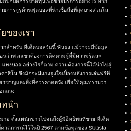
มักปกปิดการขาดทุนเพื่อขายบริการอย่างไร หาก
การกูรูด้านฟุตบอลที่น่าเชื่อถือที่สุดบางส่วนใน
จัยของเรา
งมากสำหรับ
ทีเด็ดบอลวันนี้ ฟันธง
แม้ว่าจะมีข้อมูล
อนว่าพวกเขาต้องการติดตามผู้ที่มีความรู้และ
ก
แทงบอล
อย่างไรก็ตาม ความต้องการนี้ได้นำไปสู่
คาสิโน
ซึ่งมักจะมีแรงจูงใจเบื้องหลังการเล่นฟรีที่
่ยวชาญและสิ่งที่ควรคาดหวัง เพื่อให้คุณทราบว่า
ลอกลวง
บทนำ
ย ตั้งแต่นักข่าวไปจนถึงผู้มีอิทธิพลที่ขาย
ทีเด็ด
ี่คาดการณ์ไว้ในปี 2567 ตามข้อมูลของ Statista