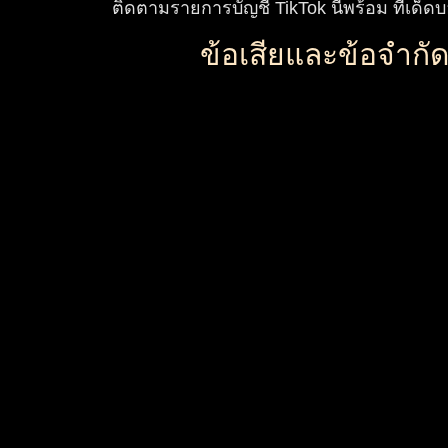
ติดตามรายการบัญชี TikTok นี้พร้อม
ทีเด็ดบ
ข้อเสียและข้อจำกัด