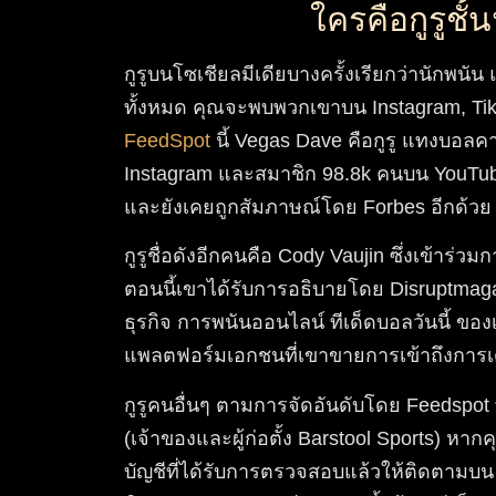
ใครคือกูรูชั้
กูรูบนโซเชียลมีเดียบางครั้งเรียกว่านักพนัน แ
ทั้งหมด คุณจะพบพวกเขาบน Instagram, Tik
FeedSpot
นี้ Vegas Dave คือกูรู
แทงบอลคา
Instagram และสมาชิก 98.8k คนบน YouTu
และยังเคยถูกสัมภาษณ์โดย Forbes อีกด้วย
กูรูชื่อดังอีกคนคือ Cody Vaujin ซึ่งเข้าร่ว
ตอนนี้เขาได้รับการอธิบายโดย Disruptmaga
ธุรกิจ
การพนันออนไลน์
ทีเด็ดบอลวันนี้
ของเ
แพลตฟอร์มเอกชนที่เขาขายการเข้าถึงการเ
กูรูคนอื่นๆ ตามการจัดอันดับโดย Feedspot
(เจ้าของและผู้ก่อตั้ง Barstool Sports) หา
บัญชีที่ได้รับการตรวจสอบแล้วให้ติดตามบ