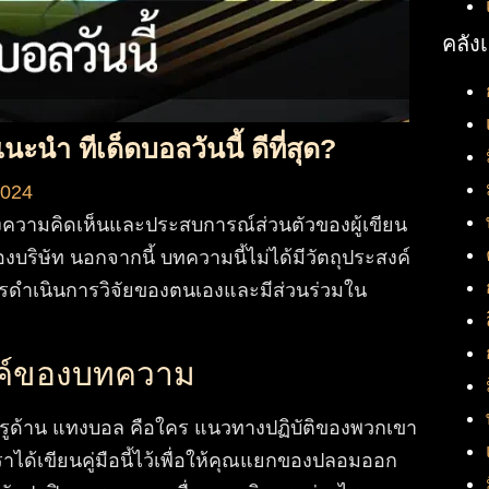
คลังเ
ะนำ ทีเด็ดบอลวันนี้ ดีที่สุด?
2024
ียงความคิดเห็นและประสบการณ์ส่วนตัวของผู้เขียน
งบริษัท นอกจากนี้ บทความนี้ไม่ได้มีวัตถุประสงค์
ควรดำเนินการวิจัยของตนเองและมีส่วนร่วมใน
งค์ของบทความ
รูด้าน
แทงบอล
คือใคร แนวทางปฏิบัติของพวกเขา
าได้เขียนคู่มือนี้ไว้เพื่อให้คุณแยกของปลอมออก