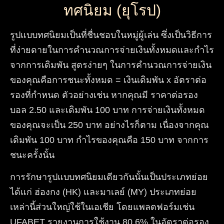
ทศนิยม (ยุโรป)
รูปแบบทศนิยมเป็นที่ชื่นชอบในหมู่ผู้เล่น ซึ่งเป็นวิธีการ
ที่ง่ายดายในการคำนวณการจ่ายเงินทั้งหมดและกำไร
จากการเดิมพัน สูตรง่ายๆ ในการคำนวณการจ่ายเงิน
ของคุณคือการชนะทั้งหมด = เงินเดิมพัน x อัตราต่อ
รองที่กำหนด ตัวอย่างเช่น หากคุณมี
ราคาต่อรอง
บอล
2.50 และเดิมพัน 100 บาท การจ่ายเงินทั้งหมด
ของคุณจะเป็น 250 บาท อย่างไรก็ตาม เนื่องจากคุณ
เดิมพัน 100 บาท กำไรของคุณคือ 150 บาท จากการ
ชนะครั้งนั้น
การรักษารูปแบบทศนิยมเดียวกันนั้นเป็นประเภทย่อย
ได้แก่ ฮ่องกง (HK) และมาเลย์ (MY) ประเภทย่อย
เหล่านี้ส่วนใหญ่ใช้ในเอเชีย โดยแพลตฟอร์มเช่น
UFABET
รายงานการใช้งาน 80.6% ในอัตราต่อรอง