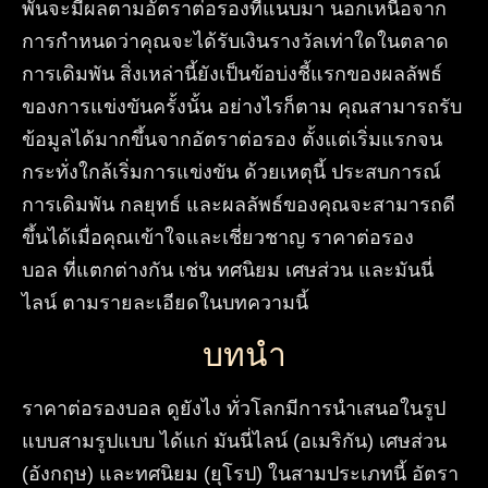
พันจะมีผลตามอัตราต่อรองที่แนบมา นอกเหนือจาก
การกำหนดว่าคุณจะได้รับเงินรางวัลเท่าใดในตลาด
การเดิมพัน สิ่งเหล่านี้ยังเป็นข้อบ่งชี้แรกของผลลัพธ์
ของการแข่งขันครั้งนั้น อย่างไรก็ตาม คุณสามารถรับ
ข้อมูลได้มากขึ้นจากอัตราต่อรอง ตั้งแต่เริ่มแรกจน
กระทั่งใกล้เริ่มการแข่งขัน ด้วยเหตุนี้ ประสบการณ์
การเดิมพัน กลยุทธ์ และผลลัพธ์ของคุณจะสามารถดี
ขึ้นได้เมื่อคุณเข้าใจและเชี่ยวชาญ
ราคาต่อรอง
บอล
ที่แตกต่างกัน เช่น ทศนิยม เศษส่วน และมันนี่
ไลน์ ตามรายละเอียดในบทความนี้
บทนำ
ราคาต่อรองบอล ดูยังไง
ทั่วโลกมีการนำเสนอในรูป
แบบสามรูปแบบ ได้แก่ มันนี่ไลน์ (อเมริกัน) เศษส่วน
(อังกฤษ) และทศนิยม (ยุโรป) ในสามประเภทนี้ อัตรา