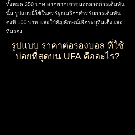
ทั้งหมด 350 บาท หากพวกเขาชนะตลาดการเดิมพัน
นั้น รูปแบบนี้ใช้ในสหรัฐอเมริกาสำหรับการเดิมพัน
คงที่ 100 บาท และใช้สัญลักษณ์เพื่อระบุทีมเต็งและ
ทีมรอง
รูปแบบ
ราคาต่อรองบอล
ที่ใช้
บ่อยที่สุดบน
UFA
คืออะไร?