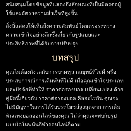
สนับสนุนโดยข้อมูลที่แสดงถึงลักษณะที่เป็นมิตรต่อผู้
ใช้และอัตราความสำเร็จที่สูงขึ้น
สิ่งนี้แสดงให้เห็นถึงความสัมพันธ์โดยตรงระหว่าง
ความเข้าใจอย่างลึกซึ้งเกี่ยวกับรูปแบบและ
ประสิทธิภาพที่ได้รับการปรับปรุง
บทสรุป
คุณไม่ต้องกังวลกับการขาดทุน กลยุทธ์ที่ไม่ดี หรือ
ประสบการณ์การเดิมพันที่ไม่ดี เมื่อคุณเข้าใจประเภท
และปัจจัยที่ทำให้
ราคาต่อรองบอล
เปลี่ยนแปลง ด้วย
คู่มือนี้เกี่ยวกับ
ราคาต่อรองบอล คืออะไรกัน
คุณจะ
ไม่มีปัญหาในการได้รับประโยชน์สูงสุดจาก การเดิม
พัน
แทงบอลออนไลน์
ของคุณ ไม่ว่าคุณจะพบกับรูป
แบบใดใน
พนันกีฬาออนไลน์
ก็ตาม