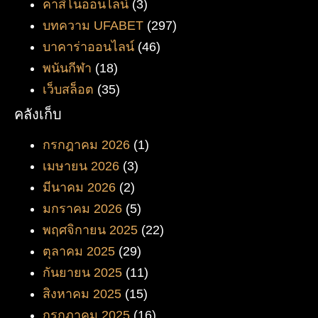
คาสิโนออนไลน์
(3)
บทความ UFABET
(297)
บาคาร่าออนไลน์
(46)
พนันกีฬา
(18)
เว็บสล็อต
(35)
คลังเก็บ
กรกฎาคม 2026
(1)
เมษายน 2026
(3)
มีนาคม 2026
(2)
มกราคม 2026
(5)
พฤศจิกายน 2025
(22)
ตุลาคม 2025
(29)
กันยายน 2025
(11)
สิงหาคม 2025
(15)
กรกฎาคม 2025
(16)