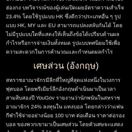
ฮ่องกง บทวิจารณ์ของผู้เล่นเปิดเผยอัตราความสำเร็จ
23.4% โดยใช้รูปแบบ HK ซึ่งดีกว่าประเภทอื่น ๆ รูป
แบบ HK, MY และ EU สามารถแปลงสลับกันได้ โดย
ไม่มีรูปแบบใดที่แสดงให้เห็นถึงข้อได้เปรียบด้านผล
กำไรหรือการจ่ายเงินทั้งหมด รูปแบบทศนิยมใช้เพื่อ
ความสะดวกในการคำนวณและกำหนดผลกำไร
เศษส่วน (อังกฤษ)
สหราชอาณาจักรมีลีกที่ใหญ่ที่สุดแห่งหนึ่งในวงการ
ฟุตบอล โดยพรีเมียร์ลีกอังกฤษดำเนินมาเป็นเวลา
สามสิบสองปี YouGov รายงานว่านักพนันในสหราช
อาณาจักร 24% ลงทุนใน
แทงบอล
โดยกล่าวว่าแฟน
กีฬาใช้จ่ายอย่างน้อย 100 บาท ต่อเดือน
ราคาต่อรอง
บอล
ของพวกเขามาเป็นเศษส่วน โดยตัวเศษจะแสดง