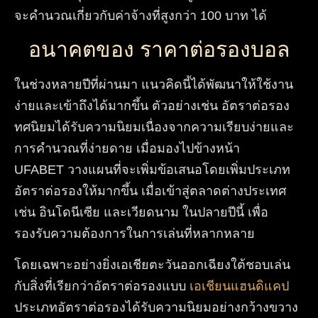
จะคำนวณเกี่ยวกับค่าจ้างที่สูงกว่า 100 บาท ได้
อนาคตของ
ราคาต่อรองบอล
ในช่วงหลายปีที่ผ่านมา แนวคิดนี้ได้พัฒนาให้ใช้งาน
ง่ายและเข้าถึงได้มากขึ้น ตัวอย่างเช่น อัตราต่อรอง
ทศนิยมได้รับความนิยมเนื่องจากความเรียบง่ายและ
การคำนวณที่ง่ายดาย เมื่อมองไปข้างหน้า
UFABET
วางแผนที่จะเพิ่มข้อเสนอโดยเพิ่มประเภท
อัตราต่อรองให้มากขึ้น เมื่อเข้าสู่ตลาดต่างประเทศ
เช่น อินโดนีเซีย และเวียดนาม ในปลายปีนี้ เพื่อ
รองรับความต้องการในการเล่นที่หลากหลาย
โดยเฉพาะอย่างยิ่งเอเชียตะวันออกเฉียงใต้ชอบเล่น
กับสิ่งที่เรียกว่าอัตราต่อรองแบบ
เอเชียนแฮนดิแคป
ประเภทอัตราต่อรองได้รับความนิยมอย่างกว้างขวาง