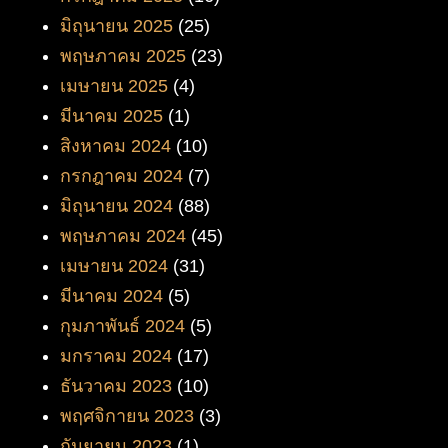
มิถุนายน 2025
(25)
พฤษภาคม 2025
(23)
เมษายน 2025
(4)
มีนาคม 2025
(1)
สิงหาคม 2024
(10)
กรกฎาคม 2024
(7)
มิถุนายน 2024
(88)
พฤษภาคม 2024
(45)
เมษายน 2024
(31)
มีนาคม 2024
(5)
กุมภาพันธ์ 2024
(5)
มกราคม 2024
(17)
ธันวาคม 2023
(10)
พฤศจิกายน 2023
(3)
กันยายน 2023
(1)