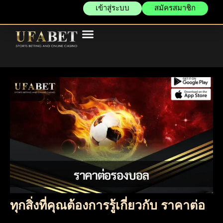
เข้าสู่ระบบ
สมัครสมาชิก
แทงบอลออนไลน์
บาคาร่าออนไลน์
ข่าวสารและโปรโมชั่น
ทุกสิ่งที่คุณต้องการรู้เกี่ยวกับ ราคาต่อ