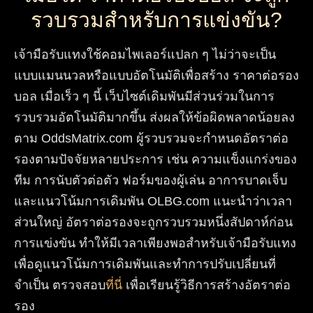
รวบรวมสำหรับการแข่งขัน?
เจ้ามือรับแทงใช้คอมไพเลอร์แปลก ๆ ไม่ว่าจะเป็น
แบบแมนนวลหรือแบบอัตโนมัติเพื่อสร้าง
ราคาต่อรอง
บอล
เมื่อเร็ว ๆ นี้ เว็บไซต์เดิมพันมีส่วนร่วมในการ
รวบรวมอัตโนมัติมากขึ้น ส่งผลให้ข้อผิดพลาดน้อยลง
ตาม OddsMatrix.com ผู้รวบรวมจะกำหนดอัตราต่อ
รองตามปัจจัยหลายประการ เช่น ความแข็งแกร่งของ
ทีม การนับตัวต่อตัว ฟอร์มของผู้เล่น อาการบาดเจ็บ
และแนวโน้มการเดิมพัน OLBG.com แนะนำว่าเวลา
ส่วนใหญ่ อัตราต่อรองจะถูกรวบรวมหนึ่งสัปดาห์ก่อน
การแข่งขัน ทำให้มีเวลาเพียงพอสำหรับเจ้ามือรับแทง
เพื่อดูแนวโน้มการเดิมพันและทำการปรับเปลี่ยนที่
จำเป็น ตรวจสอบ
ที่นี่
เพื่อเรียนรู้วิธีการสร้างอัตราต่อ
รอง