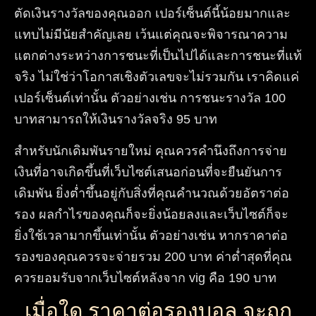
ตัดเงินรางวัลของคุณออก เปอร์เซ็นต์นี้น้อยมากและ
แทบไม่มีนัยสำคัญเลย เว้นแต่คุณจะพิจารณาความ
แตกต่างระหว่างการชนะที่เป็นไปได้และการชนะที่แท้
จริง ไม่ใช่ว่าโอกาสเชิงตัวเลขจะไม่รวมกัน เราคิดแค่
เปอร์เซ็นต์เท่านั้น ตัวอย่างเช่น การชนะรางวัล 100
บาทสามารถให้เงินรางวัลจริง 95 บาท
สำหรับนักเดิมพันรายใหม่ คุณควรคำนึงถึงการจ่าย
เงินที่อาจเกิดขึ้นที่เว็บไซต์เสนอก่อนที่จะยืนยันการ
เดิมพัน ยิ่งต่ำขึ้นอยู่กับสิ่งที่คุณคำนวณด้วยอัตราต่อ
รอง ผลกำไรของคุณก็จะยิ่งน้อยลงและเว็บไซต์ก็จะ
ยิ่งใช้เวลามากขึ้นเท่านั้น ตัวอย่างเช่น หากราคาต่อ
รองของคุณควรจะจ่ายรวม 200 บาท ค่าต่ำสุดที่คุณ
ควรยอมรับจากเว็บไซต์หลังจาก vig คือ 190 บาท
เมื่อใด
ราคาต่อรองบอล
จะถูก