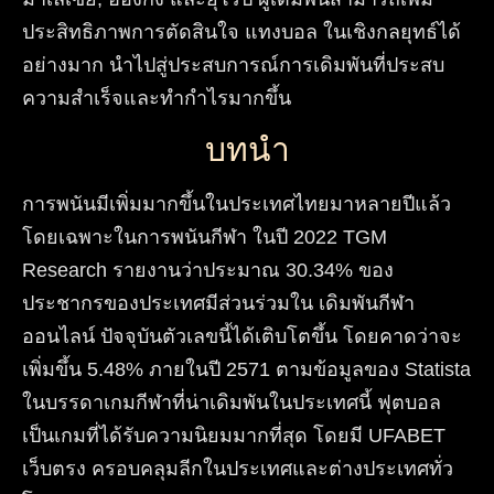
ประสิทธิภาพการตัดสินใจ
แทงบอล
ในเชิงกลยุทธ์ได้
อย่างมาก นำไปสู่ประสบการณ์การเดิมพันที่ประสบ
ความสำเร็จและทำกำไรมากขึ้น
บทนำ
การพนันมีเพิ่มมากขึ้นในประเทศไทยมาหลายปีแล้ว
โดยเฉพาะในการพนันกีฬา ในปี 2022 TGM
Research รายงานว่าประมาณ 30.34% ของ
ประชากรของประเทศมีส่วนร่วมใน
เดิมพันกีฬา
ออนไลน์
ปัจจุบันตัวเลขนี้ได้เติบโตขึ้น โดยคาดว่าจะ
เพิ่มขึ้น 5.48% ภายในปี 2571 ตามข้อมูลของ Statista
ในบรรดาเกมกีฬาที่น่าเดิมพันในประเทศนี้ ฟุตบอล
เป็นเกมที่ได้รับความนิยมมากที่สุด โดยมี
UFABET
เว็บตรง
ครอบคลุมลีกในประเทศและต่างประเทศทั่ว