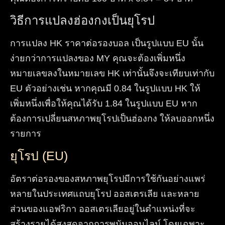
วิธีการแปลงฮ่องกงเป็นยุโรป
การแปลง HK
ราคาต่อรองบอล
เป็นรูปแบบ EU นั้น
ง่ายกว่าการแปลงของ MY คุณจะต้องเพิ่มหนึ่ง
หมายเลขลงในหมายเลข HK เท่านั้นจึงจะเทียบเท่ากับ
EU ตัวอย่างเช่น หากคุณมี 0.84 ในรูปแบบ HK ให้
เพิ่มหนึ่งเพื่อให้คุณได้รับ 1.84 ในรูปแบบ EU หาก
ต้องการเปลี่ยนสหภาพยุโรปเป็นฮ่องกง ให้ลบออกหนึ่ง
รายการ
ยุโรป (EU)
อัตราต่อรองของสหภาพยุโรปมีการใช้กันอย่างแพร่
หลายในประเทศแถบยุโรป ออสเตรเลีย และหลาย
ส่วนของแอฟริกา ออสเตรเลียอยู่ในตำแหน่งที่จะ
สร้างรายได้สูงสุดจาก
การพนันออนไลน์
โดยเฉพาะ