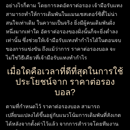
อย่างไรก็ตาม โดยการลดอัตราต่อรอง เจ้ามือรับแทง
สามารถทำให้การเดิมพันในแมนเชสเตอร์ซิตี้ไม่น่า
สนใจเท่าเดิม ในความเป็นจริง ยิ่งมีผู้คนเดิมพันฝั่ง
หนึ่งมากเท่าใด อัตราต่อรองของฝั่งนั้นก็จะยิ่งต่ำลง
เท่านั้น ซึ่งช่วยให้เจ้ามือรับแทงทำกำไรได้ในตอนจบ
ของการแข่งขัน ถึงแม้ว่าการ
ราคาต่อรองบอล
จะ
ไม่ใช่วิธีเดียวที่เจ้ามือรับแทงทำกำไร
เมื่อใดคือเวลาที่ดีที่สุดในการใช้
ประโยชน์จาก
ราคาต่อรอง
บอล
?
ตามที่กำหนดไว้
ราคาต่อรองบอล
สามารถ
เปลี่ยนแปลงได้ขึ้นอยู่กับแนวโน้มการเดิมพันที่สังเกต
ได้หลังจากตั้งค่าไว้แล้ว จากการสำรวจโดยทีมงาน