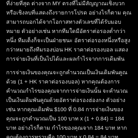
ที่ง่ายที่สุด ต่างจาก MY ตรงที่ไม่มีสัญญาณเชิงบวก
หรือเชิงลบที่แสดงถึงรายการโปรด อย่างไรก็ตาม คุณ
สามารถบอกได้จากโอกาสทางตัวเลขที่ได้รับมอบ
หมาย ตัวอย่างเช่น หากทีมใดมีอัตราต่อรองต่ำกว่า
หนึ่ง ทีมเต็งก็จะเป็นฝ่ายชนะ อัตราต่อรองหนึ่งหรือสูง
กว่าหมายถึงทีมรองบ่อน HK
ราคาต่อรองบอล
แสดง
การจ่ายเงินที่เป็นไปได้และผลกำไรจากการเดิมพัน
การจ่ายเงินของคุณจะถูกคำนวณเป็นเงินเดิมพันคูณ
ด้วย (1 + HK
ราคาต่อรองบอล
) หากคุณต้องการ
คำนวณกำไรของคุณจากการจ่ายเงินนั้น จะคำนวณ
เป็นเงินเดิมพันคูณด้วยอัตราต่อรองฮ่องกง ตัวอย่าง
เช่น หากคุณเดิมพัน $100 ที่ 0.84 การจ่ายเงินของ
คุณจะถูกคำนวณเป็น 100 บาท x (1 + 0.84) = 184
บาท อย่างไรก็ตาม กำไรของคุณจาก 184 บาท หาก
คุณต้องการทราบคือ 100 บาท x 0.84 = 84 บาท