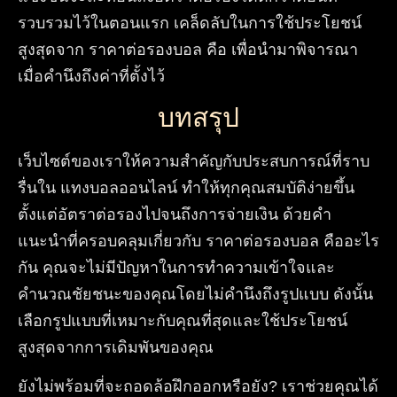
รวบรวมไว้ในตอนแรก เคล็ดลับในการใช้ประโยชน์
สูงสุดจาก
ราคาต่อรองบอล คือ
เพื่อนำมาพิจารณา
เมื่อคำนึงถึงค่าที่ตั้งไว้
บทสรุป
เว็บไซต์ของเราให้ความสำคัญกับประสบการณ์ที่ราบ
รื่นใน
แทงบอลออนไลน์
ทำให้ทุกคุณสมบัติง่ายขึ้น
ตั้งแต่อัตราต่อรองไปจนถึงการจ่ายเงิน ด้วยคำ
แนะนำที่ครอบคลุมเกี่ยวกับ
ราคาต่อรองบอล คืออะไร
กัน
คุณจะไม่มีปัญหาในการทำความเข้าใจและ
คำนวณชัยชนะของคุณโดยไม่คำนึงถึงรูปแบบ ดังนั้น
เลือกรูปแบบที่เหมาะกับคุณที่สุดและใช้ประโยชน์
สูงสุดจากการเดิมพันของคุณ
ยังไม่พร้อมที่จะถอดล้อฝึกออกหรือยัง? เราช่วยคุณได้