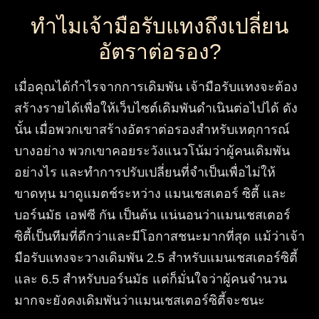
ทำไมเจ้ามือรับแทงถึงเปลี่ยน
อัตราต่อรอง?
เมื่อคุณได้กำไรจากการเดิมพัน เจ้ามือรับแทงจะต้อง
สร้างรายได้เพื่อให้เว็บไซต์เดิมพันดำเนินต่อไปได้ ดัง
นั้น เมื่อพวกเขาสร้างอัตราต่อรองสำหรับเหตุการณ์
บางอย่าง พวกเขาคอยระวังแนวโน้มว่าผู้คนเดิมพัน
อย่างไร และทำการปรับเปลี่ยนที่จำเป็นเพื่อไม่ให้
ขาดทุน มาดูแมตช์ระหว่าง แมนเชสเตอร์ ซิตี้ และ
บอร์นมัธ เอฟซี กัน เป็นต้น แน่นอนว่าแมนเชสเตอร์
ซิตี้เป็นทีมที่ดีกว่าและมีโอกาสชนะมากที่สุด แม้ว่าเจ้า
มือรับแทงจะวางเดิมพัน 2.5 สำหรับแมนเชสเตอร์ซิตี้
และ 6.5 สำหรับบอร์นมัธ แต่ก็มั่นใจว่าผู้คนจำนวน
มากจะยังคงเดิมพันว่าแมนเชสเตอร์ซิตี้จะชนะ