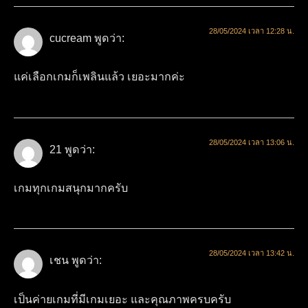
28/05/2024 เวลา 12:28 น.
cucream
พูดว่า:
แค่เลือกเกมก็เพลินแล้ว เยอะมากค่ะ
28/05/2024 เวลา 13:06 น.
21
พูดว่า:
เกมทุกเกมสนุกมากครับ
28/05/2024 เวลา 13:42 น.
เชน
พูดว่า:
เป็นค่ายเกมที่มีเกมเยอะ และคุณภาพครบครับ