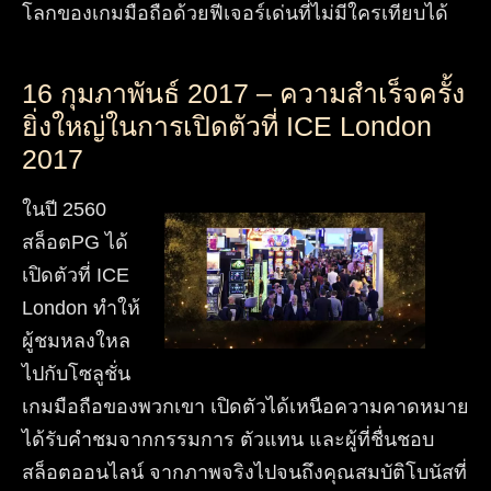
โลกของเกมมือถือด้วยฟีเจอร์เด่นที่ไม่มีใครเทียบได้
16 กุมภาพันธ์ 2017 – ความสำเร็จครั้ง
ยิ่งใหญ่ในการเปิดตัวที่ ICE London
2017
ในปี 2560
สล็อตPG ได้
เปิดตัวที่ ICE
London ทำให้
ผู้ชมหลงใหล
ไปกับโซลูชั่น
เกมมือถือของพวกเขา เปิดตัวได้เหนือความคาดหมาย
ได้รับคำชมจากกรรมการ ตัวแทน และผู้ที่ชื่นชอบ
สล็อตออนไลน์ จากภาพจริงไปจนถึงคุณสมบัติโบนัสที่