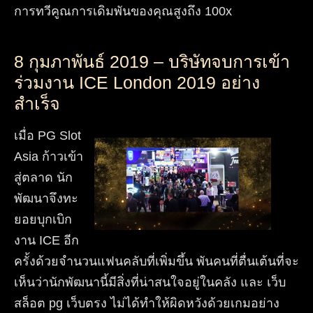
การทวีคูณการเดิมพันของคุณสูงถึง 100x
8 กุมภาพันธ์ 2019 – บริษัทจบการเข้า
ร่วมงาน ICE London 2019 อย่าง
สำเร็จ
เมื่อ PG Slot
Asia ก้าวเข้า
สู่ตลาด นัก
พัฒนาจึงทะ
ยอยบุกเบิก
งาน ICE อีก
ครั้งด้วยจำนวนแฟนคลับที่เพิ่มขึ้น พันคนที่ตื่นเต้นที่จะ
เห็นว่านักพัฒนานี้มีสิ่งที่น่าสนใจอยู่ในคลัง และ เว็บ
สล็อต pg เว็บตรง ไม่ได้ทำให้ผิดหวังด้วยเกมอย่าง