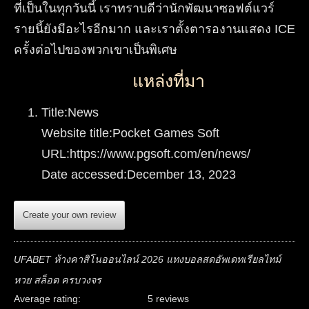
ที่เป็นในทุกวันนี้ เราทราบดีว่านักพัฒนาซอฟต์แวร์
รายนี้ยังมีอะไรอีกมาก และเราตั้งตารองานแสดง ICE
ครั้งต่อไปของพวกเขาเป็นพิเศษ
แหล่งที่มา
Title:News
Website title:Pocket Games Soft
URL:https://www.pgsoft.com/en/news/
Date accessed:December 13, 2023
Create your own review
UFABET ห้างคาสิโนออนไลน์ 2026 แทงบอลสดอัพเดทเรียลไทม์
หวย สล็อต ครบวงจร
Average rating:
5 reviews