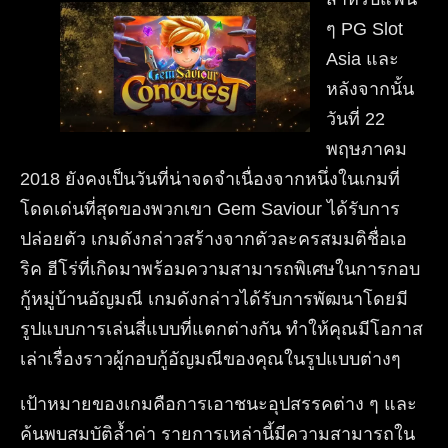
ๆ PG Slot
Asia และ
หลังจากนั้น
วันที่ 22
พฤษภาคม
2018 ยังคงเป็นวันที่น่าจดจำเนื่องจากหนึ่งในเกมที่
โดดเด่นที่สุดของพวกเขา Gem Saviour ได้รับการ
ปล่อยตัว เกมดังกล่าวสร้างจากตัวละครสมมติชื่อเอ
ริค ฮีโร่ที่เกิดมาพร้อมความสามารถพิเศษในการกอบ
กู้หมู่บ้านอัญมณี เกมดังกล่าวได้รับการพัฒนาโดยมี
รูปแบบการเล่นสี่แบบที่แตกต่างกัน ทำให้คุณมีโอกาส
เล่าเรื่องราวผู้กอบกู้อัญมณีของคุณในรูปแบบต่างๆ
เป้าหมายของเกมคือการเอาชนะอุปสรรคต่าง ๆ และ
ค้นพบสมบัติล้ำค่า รายการเหล่านี้มีความสามารถใน