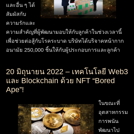
และอื่น ๆ ได้
สัมผัสกับ
ความรักและ
ความสำคัญที่ผู้พัฒนามอบให้กับลูกค้าในช่วงเวลานี้
เพื่อช่วยต่อสู้กับโรคระบาด บริษัทได้บริจาคหน้ากาก
อนามัย 250,000 ชิ้นให้กับผู้ประกอบการและลูกค้า
20 มิถุนายน 2022 – เทคโนโลยี Web3
และ Blockchain ด้วย NFT “Bored
Ape”!
ในขณะที่
อุตสาหกรรม
การพนัน
พัฒนาไป