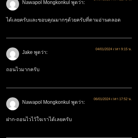
Nawapol Mongkonkul
พูดว่า:
ได้เลยครับและขอบคุณมากๆด้วยครับที่ตามอ่านตลอด
04/01/2024 เวลา 9:15 น.
Jake
พูดว่า:
ถอนไวมากครับ
06/01/2024 เวลา 17:52 น.
Nawapol Mongkonkul
พูดว่า:
ฝาก-ถอนไวไว้ใจเราได้เลยครับ