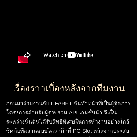
เรื่องราวเบื้องหลังจากทีมงาน
ก่อนมาร่วมงานกับ UFABET ฉันทำหน้าที่เป็นผู้จัดการ
โครงการสำหรับผู้รวบรวม API เกมชั้นนำ ซึ่งใน
ระหว่างนั้นฉันได้รับสิทธิพิเศษในการทำงานอย่างใกล้
ชิดกับทีมงานแบบไดนามิกที่ PG Slot หลังจากประสบ