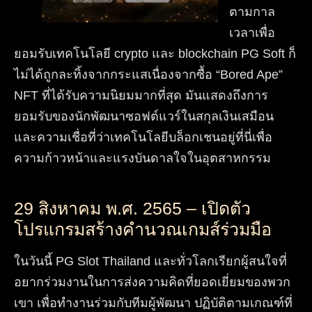
ตามกาล
เวลาเพื่อ
ยอมรับเทคโนโลยี crypto และ blockchain PG Soft ก็
ไม่ได้ถูกละทิ้งจากกระแสเนื่องจากซื้อ “Bored Ape”
NFT ที่ได้รับความนิยมมากที่สุด มันแสดงถึงการ
ยอมรับของนักพัฒนาซอฟต์แวร์ในสกุลเงินเสมือน
และความเชื่อที่ว่าเทคโนโลยีบล็อกเชนอยู่ที่นี่เพื่อ
ความก้าวหน้าและแรงบันดาลใจในอุตสาหกรรม
29 สิงหาคม พ.ศ. 2565 – เปิดตัว
โปรแกรมสร้างคำนวณเกมส์ร่วมมือ
ในวันนี้ PG Slot Thailand และทั่วโลกเรียกผู้สนใจที่
อยากร่วมงานในการส่งความคิดที่ยอดเยี่ยมของพวก
เขา เพื่อทำงานร่วมกับทีมผู้พัฒนา ปฏิบัติตามเกณฑ์ที่