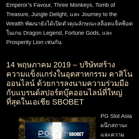
Emperor’s Favour, Three Monkeys, Tomb of
Treasure, Jungle Delight, และ Journey to the
Wealth พัฒนายังได้เปิดตัวคุณลักษณะสล็อตแจ็คพ็อต
ในเกม Dragon Legend, Fortune Gods, และ
Prosperity Lion เช่นกัน
14 พฤษภาคม 2019 – บริษัทสร้าง
ความแข็งแกร่งในอุตสาหกรรม คาสิโน
ออนไลน์ ด้วยการลงนามความร่วมมือ
กับแบรนด์สปอร์ตบุ๊คออนไลน์ที่ใหญ่
ที่สุดในเอเชีย SBOBET
PG Slot Asia
ผนึกสถานะ
และความ