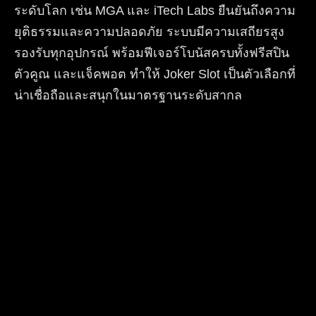
ระดับโลก เช่น
MGA
และ
iTech Labs
ยืนยันถึงความ
ยุติธรรมและความปลอดภัย ระบบมีความเสถียรสูง
รองรับทุกอุปกรณ์ พร้อมฟีเจอร์โบนัสครบทั้งฟรีสปิน
ตัวคูณ และแจ็คพอต ทำให้ Joker Slot เป็นตัวเลือกที่
น่าเชื่อถือและสนุกในมาตรฐานระดับสากล