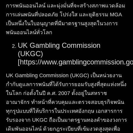
การพนันออนไลน์ และมุ่งมั่นที่จะสร้างสภาพแวดล้อม
การเล่นพนันที่ปลอดภัย โปร่งใส และยุติธรรม MGA
เป็นหนึ่งในใบอนุญาตที่มีมาตรฐานสูงสุดในวงการ
พนันออนไลน์ทั่วโลก
UK Gambling Commission
(UKGC)
[https://www.gamblingcommission.go
UK Gambling Commission (UKGC) เป็นหน่วยงาน
กำกับดูแลการพนันที่ได้รับการยอมรับสูงที่สุดแห่งหนึ่ง
ในโลก ก่อตั้งในปี ค.ศ. 2007 ตั้งอยู่ในสหราช
อาณาจักร ทำหน้าที่ควบคุมและตรวจสอบธุรกิจพนัน
ทุกรูปแบบที่ให้บริการในประเทศอังกฤษ เอกสารการ
รับรองจาก UKGC ถือเป็นมาตรฐานทองคำของวงการ
เดิมพันออนไลน์ ด้วยกฎระเบียบที่เข้มงวดสูงสุดเพื่อ