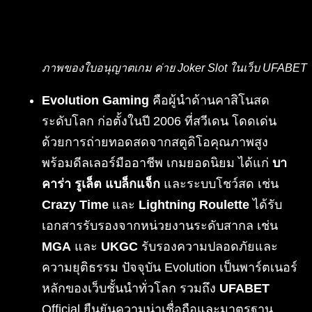
ภาพของใบอนุญาตเกม ค่าย Joker Slot ในเว็บ UFABET
Evolution Gaming
คือผู้นำด้านคาสิโนสด
ระดับโลก ก่อตั้งในปี 2006 ที่สวีเดน โดดเด่น
ด้วยการถ่ายทอดสดจากสตูดิโอคุณภาพสูง
พร้อมดีลเลอร์มืออาชีพ เกมยอดนิยม ได้แก่
บา
คาร่า รูเล็ต แบล็กแจ็ก
และระบบโชว์สด เช่น
Crazy Time
และ
Lightning Roulette
ได้รับ
เอกสารรับรองจากหน่วยงานระดับสากล เช่น
MGA
และ
UKGC
รับรองความปลอดภัยและ
ความยุติธรรม ปัจจุบัน Evolution เป็นพาร์ตเนอร์
หลักของเว็บชั้นนำทั่วโลก รวมถึง
UFABET
Official ยืนยันความน่าเชื่อถือและมาตรฐาน