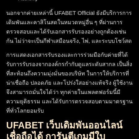
นอกจากค่ายเหล่านี้ UFABET Official ยังมีบริการการ
เดิมพันและคาสิโนสดในหมวดหมู่อื่น ๆ ที่ผ่านการ
ตรวจสอบและได้รับเอกสารรับรองอย่างถูกต้องเช่น
กัน ไม่ว่าจะเป็นกีฬาเสมือนจริง, ไพ่, และระบบโชว์สด
การแสดงเอกสารรับรองและการร่วมมือกับค่ายที่ได้
รับการรับรองจากองค์กรกำกับดูแลระดับสากล เป็นสิ่ง
ที่สะท้อนถึงความมุ่งมั่นของบริษัท ในการให้บริการที่
น่าเชื่อถือ ปลอดภัย และโปร่งใสอย่างแท้จริง ผู้ใช้งาน
จึงสามารถมั่นใจได้ว่า ทุกค่ายในแพลตฟอร์มนี้มี
ความยุติธรรม และได้รับการตรวจสอบตามมาตรฐาน
ที่ทั่วโลกยอมรับ
UFABET เว็บเดิมพันออนไลน์
เชื่อถือได้ การันตีเกมมีใบ