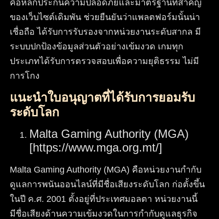
คือหลักประกันความปลอดภัยและมาตรฐานที่สำคัญ
ของเว็บไซต์เดิมพัน ช่วยยืนยันว่าแพลตฟอร์มนั้นน่า
เชื่อถือ ได้รับการรับรองจากหน่วยงานระดับสากล มี
ระบบปกป้องข้อมูลส่วนตัวอย่างเข้มงวด เกมทุก
ประเภทได้รับการตรวจสอบเพื่อความยุติธรรม ไม่มี
การโกง
แนะนำใบอนุญาตที่ได้รับการยอมรับ
ระดับโลก
Malta Gaming Authority (MGA)
[https://www.mga.org.mt/]
Malta Gaming Authority (MGA) คือหน่วยงานกำกับ
ดูแลการพนันออนไลน์ที่มีชื่อเสียงระดับโลก ก่อตั้งขึ้น
ในปี ค.ศ. 2001 ตั้งอยู่ที่ประเทศมอลตา หน่วยงานนี้
มีชื่อเสียงด้านความเข้มงวดในการกำกับดูแลธุรกิจ