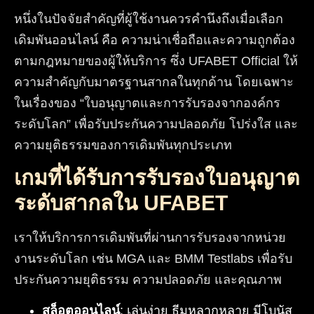
หนึ่งในปัจจัยสำคัญที่ผู้ใช้งานควรคำนึงถึงเมื่อเลือก
เดิมพันออนไลน์ คือ
ความน่าเชื่อถือและความถูกต้อง
ตามกฎหมายของผู้ให้บริการ
ซึ่ง UFABET Official ให้
ความสำคัญกับมาตรฐานสากลในทุกด้าน โดยเฉพาะ
ในเรื่องของ “ใบอนุญาตและการรับรองจากองค์กร
ระดับโลก” เพื่อรับประกันความปลอดภัย โปร่งใส และ
ความยุติธรรมของการเดิมพันทุกประเภท
เกมที่ได้รับการรับรองใบอนุญาต
ระดับสากลใน UFABET
เราให้บริการการเดิมพันที่ผ่านการรับรองจากหน่วย
งานระดับโลก เช่น MGA และ BMM Testlabs เพื่อรับ
ประกันความยุติธรรม ความปลอดภัย และคุณภาพ
สล็อตออนไลน์
: เล่นง่าย ธีมหลากหลาย มีโบนัส