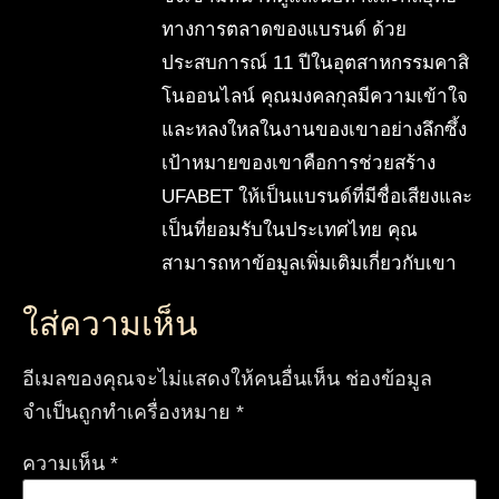
ทางการตลาดของแบรนด์ ด้วย
ประสบการณ์ 11 ปีในอุตสาหกรรมคาสิ
โนออนไลน์ คุณมงคลกุลมีความเข้าใจ
และหลงใหลในงานของเขาอย่างลึกซึ้ง
เป้าหมายของเขาคือการช่วยสร้าง
UFABET ให้เป็นแบรนด์ที่มีชื่อเสียงและ
เป็นที่ยอมรับในประเทศไทย คุณ
สามารถหาข้อมูลเพิ่มเติมเกี่ยวกับเขา
ใส่ความเห็น
อีเมลของคุณจะไม่แสดงให้คนอื่นเห็น
ช่องข้อมูล
จำเป็นถูกทำเครื่องหมาย
*
ความเห็น
*