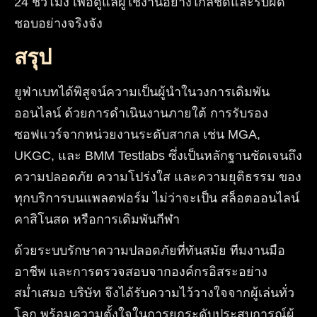
24 ชั่วโมง เพื่อดูแลผู้ใช้งานอย่างใกล้ชิดและรับผิด
ชอบอย่างจริงจัง
สรุป
ยูฟ่าเบทได้พิสูจน์ความเป็นผู้นำในวงการเดิมพัน
ออนไลน์ ด้วยการดำเนินงานภายใต้ การรับรอง
ซอฟแวร์จากหน่วยงานระดับสากล เช่น MGA,
UKGC, และ BMM Testlabs ซึ่งเป็นหลักฐานชัดเจนถึง
ความปลอดภัย ความโปร่งใส และความยุติธรรม ของ
ทุกบริการบนแพลตฟอร์ม ไม่ว่าจะเป็น สล็อตออนไลน์
คาสิโนสด หรือการเดิมพันกีฬา
ด้วยระบบรักษาความปลอดภัยที่ทันสมัย ทีมงานมือ
อาชีพ และการตรวจสอบจากองค์กรอิสระอย่าง
สม่ำเสมอ บริษัท จึงได้รับความไว้วางใจจากผู้เล่นทั่ว
โลก พร้อมความตั้งใจในการยกระดับประสบการณ์ผู้