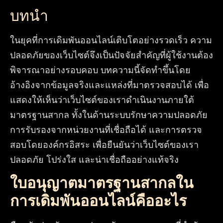
บทนำ
ในยุคที่การเดิมพันออนไลน์เติบโตอย่างรวดเร็ว ความ
ปลอดภัยของเว็บไซต์จึงเป็นปัจจัยสำคัญที่ผู้ใช้งานต้อง
พิจารณาอย่างรอบคอบ บทความนี้จัดทำขึ้นโดย
อ้างอิงจากข้อมูลจริงและแหล่งที่มาตรวจสอบได้ เพื่อ
แสดงให้เห็นว่าเว็บไซต์ของเราดำเนินงานภายใต้
มาตรฐานสากล ทั้งในด้านระบบรักษาความปลอดภัย
การรับรองจากหน่วยงานที่เชื่อถือได้ และการตรวจ
สอบโดยองค์กรอิสระ เพื่อยืนยันว่าเว็บไซต์ของเรา
ปลอดภัย โปร่งใส และน่าเชื่อถืออย่างแท้จริง
ใบอนุญาตมาตรฐานสากลใน
การเดิมพันออนไลน์คืออะไร