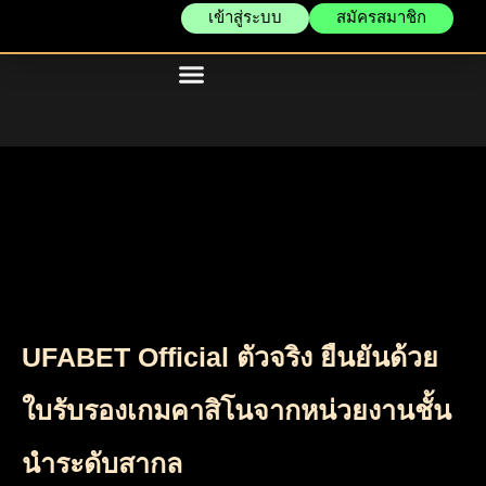
เข้าสู่ระบบ
สมัครสมาชิก
แทงบอลออนไลน์
บาคาร่าออนไลน์
ข่าวสารและโปรโมชั่น
UFABET Official ตัวจริง ยืนยันด้วย
ใบรับรองเกมคาสิโนจากหน่วยงานชั้น
นำระดับสากล