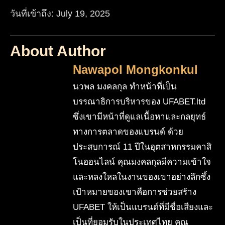
วันที่เข้าถึง: July 19, 2025
About Author
Nawapol Mongkonkul
นวพล มงคลกุล ทำหน้าที่เป็น
บรรณาธิการบริหารของ UFABET.ltd
ซึ่งเขามีหน้าที่ดูแลเนื้อหาและกลยุทธ์
ทางการตลาดของแบรนด์ ด้วย
ประสบการณ์ 11 ปีในอุตสาหกรรมคาสิ
โนออนไลน์ คุณมงคลกุลมีความเข้าใจ
และหลงใหลในงานของเขาอย่างลึกซึ้ง
เป้าหมายของเขาคือการช่วยสร้าง
UFABET ให้เป็นแบรนด์ที่มีชื่อเสียงและ
เป็นที่ยอมรับในประเทศไทย คุณ