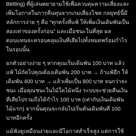
Betting) ที่ผู้เล่นพยายามใช้เพื่อควบคุมความเสี่ยงและ
เพิ่มโอกาสในการคืนทุนจากเกมเสี่ยงโชค กลยุทธ์นี้มี
หลักการง่าย ๆ คือ
“ทุกครั้งที่แพ้ ให้เพิ่มเงินเดิมพันเป็น
สองเท่าของครั้งก่อน”
และเมื่อชนะในที่สุด ผล
ตอบแทนจะครอบคลุมเงินที่เสียไปทั้งหมดพร้อมกำไร
ในรอบนั้น
ยกตัวอย่างง่าย ๆ หากคุณเริ่มเดิมพัน 100 บาท แล้ว
แพ้ ไม้ถัดไปคุณต้องเดิมพัน 200 บาท → ถ้าแพ้อีก ให้
เดิมพัน 400 บาท → แล้วเพิ่มเป็น 800 บาท จนกว่าจะ
ชนะ เมื่อคุณชนะในไม้ใดไม้หนึ่ง ระบบจะช่วยคืนเงิน
ที่เสียไปรวมถึงได้กำไร 100 บาท (เท่ากับเงินเดิมพัน
ไม้แรก) จากนั้นคุณจะกลับไปเริ่มต้นเดิมพันที่ 100
บาทอีกครั้ง
แม้ฟังดูเหมือนง่ายและมีโอกาสสำเร็จสูง แต่การใช้