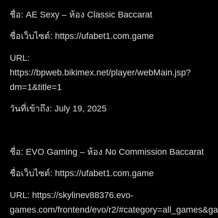
ชื่อ: AE Sexy – ห้อง Classic Baccarat
ชื่อเว็บไซต์: https://ufabet1.com.game
URL:
https://bpweb.bikimex.net/player/webMain.jsp?
dm=1&title=1
วันที่เข้าถึง: July 19, 2025
ชื่อ: EVO Gaming – ห้อง No Commission Baccarat
ชื่อเว็บไซต์: https://ufabet1.com.game
URL: https://skylinev88376.evo-
games.com/frontend/evo/r2/#category=all_games