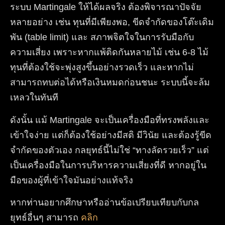
ระบบ Martingale ให้ได้ผลจริง ต้องพิจารณาปัจจัย
หลายอย่าง เช่น
ทุนที่มีเพียงพอ
,
ขีดจำกัดของโต๊ะเดิม
พัน (table limit)
และ
สภาพจิตใจในการรับมือกับ
ความเสี่ยง
เพราะหากแพ้ติดกันหลายไม้ เช่น 6-8 ไม้
ทุนที่ต้องใช้จะพุ่งสูงขึ้นอย่างรวดเร็ว และหากไม่
สามารถทบต่อได้หรือเงินหมดก่อนชนะ ระบบนี้จะล้ม
เหลวในทันที
ดังนั้น แม้ Martingale จะเป็นเครื่องมือที่ทรงพลังและ
เข้าใจง่าย แต่ก็ต้องใช้อย่างมีสติ มีวินัย และต้องรู้ขีด
จำกัดของตัวเอง กลยุทธ์นี้ไม่ใช่ “ทางลัดรวยเร็ว” แต่
เป็นเครื่องมือในการบริหารความเสี่ยงที่ดี หากอยู่ใน
มือของผู้ที่เข้าใจมันอย่างแท้จริง
หากท่านอยากศึกษาหรืออ่านข้อเปรียบเทียบกับกล
ยุทธ์อื่นๆ สามารถ
คลิก