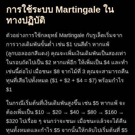
การใช้ระบบ Martingale ใน
ทางปฏิบัติ
ตัวอย่างการใช้กลยุทธ์ Martingale กับรูเล็ตเริ่มจาก
การวางเดิมพันขั้นต่ำ เช่น $1 บนสีดำ หากแพ้
(ลูกบอลออกสีแดง) คุณจะเพิ่มเงินเดิมพันเป็นสองเท่า
ในรอบถัดไปเป็น $2 หากแพ้อีก ให้เพิ่มเป็น $4 และทำ
เช่นนี้ต่อไป เมื่อชนะ $8 จากไม้ที่ 3 คุณจะสามารถคืน
ทุนที่เสียไปทั้งหมด ($1 + $2 + $4 = $7) พร้อมกำไร
$1
ในกรณีเริ่มต้นที่เงินเดิมพันสูงขึ้น เช่น $5 หากแพ้ จะ
ต้องเพิ่มเป็น $10 → $20 → $40 → $80 → $160 →
$320 ไปเรื่อย ๆ จนกว่าจะชนะ เมื่อชนะแล้วจะได้คืน
ทุนทั้งหมดและกำไร $5 จากนั้นให้กลับไปเริ่มต้นที่ $5