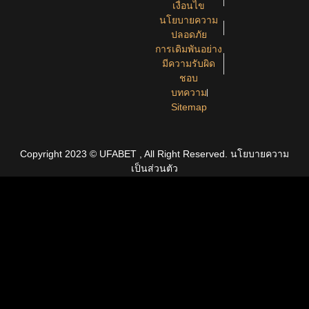
เงื่อนไข
นโยบายความ
ปลอดภัย
การเดิมพันอย่าง
มีความรับผิด
ชอบ
บทความ
Sitemap
Copyright 2023 © UFABET , All Right Reserved.
นโยบายความ
เป็นส่วนตัว