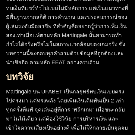
ทบเงินที่แชร์ทั่วไปแบบไม่มีหลักการ แต่เป็นแนวทางที่
มีพื้นฐานจากสถิติ การคำนวณ และประสบการณ์ของ
ผู้เล่นระดับมืออาชีพ ที่สำคัญคืออยากรู้ว่าการเพิ่มเงิน
สองเท่าเมื่อแพ้ตามหลัก Martingale นั้นสามารถทำ
กำไรได้จริงหรือไม่ในสภาพแวดล้อมของเกมจริง ซึ่ง
บทความนี้จะตอบทุกคำถามด้วยข้อมูลที่ถูกต้องและ
น่าเชื่อถือ ตามหลัก EEAT อย่างครบถ้วน
บทวิจัย
Martingale บน UFABET เป็นกลยุทธ์ทบเงินแบบตรง
ไปตรงมา แต่ทรงพลัง โดยเพิ่มเงินเดิมพันเป็น 2 เท่า
ทุกครั้งที่แพ้ จุดเด่นอยู่ที่การ “พลิกเกม” เมื่อชนะกลับ
มาในไม้เดียว แต่ต้องใช้วินัย การบริหารเงิน และ
เข้าใจความเสี่ยงเป็นอย่างดี เพื่อไม่ให้กลายเป็นจุดจบ