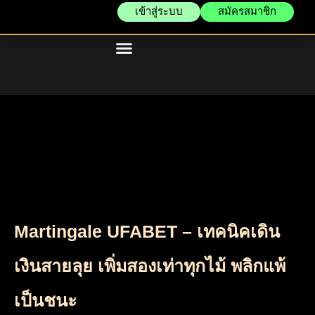
เข้าสู่ระบบ
สมัครสมาชิก
แทงบอลออนไลน์
บาคาร่าออนไลน์
ข่าวสารและโปรโมชั่น
Martingale UFABET – เทคนิคเดิน
เงินสายลุย เพิ่มสองเท่าทุกไม้ พลิกแพ้
เป็นชนะ