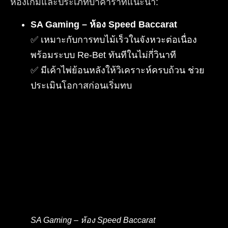
ห้องเกมและประเภทบาคาร่าที่แนะนำ:
SA Gaming – ห้อง Speed Baccarat
✅ เหมาะกับการทบไม้เร็วในจังหวะต่อเนื่อง
พร้อมระบบ Re-Bet ทันทีในไม่กี่วินาที
✅ มีเค้าไพ่ย้อนหลังให้วิเคราะห์ครบถ้วน ช่วย
ประเมินโอกาสก่อนเริ่มทบ
SA Gaming – ห้อง Speed Baccarat