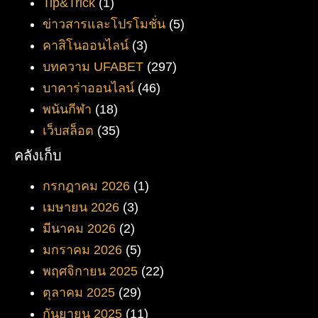
Tip&Trick
(1)
ข่าวสารและโปรโมชั่น
(5)
คาสิโนออนไลน์
(3)
บทความ UFABET
(297)
บาคาร่าออนไลน์
(46)
พนันกีฬา
(18)
เว็บสล็อต
(35)
คลังเก็บ
กรกฎาคม 2026
(1)
เมษายน 2026
(3)
มีนาคม 2026
(2)
มกราคม 2026
(5)
พฤศจิกายน 2025
(22)
ตุลาคม 2025
(29)
กันยายน 2025
(11)