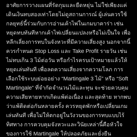
อาศัยการวางแผนที่รัดกุมและยืดหยุ่น ไม่ใช่เพียงแค่
เดินเงินทบสองเท่าโดยไม่ดูสถานการณ์ ผู้เล่นควรใช้
กลยุทธ์นี้ร่วมกับการอ่านเค้าไพ่ในเกมบาคาร่า เช่น
หยุดทบทันทีหากเค้าไพ่เปลี่ยนแปลงหรือไม่เป็นใจ เพื่อ
หลีกเลี่ยงการทบในจังหวะที่มีความเสี่ยงสูง นอกจากนี้
ควรกำหนด
Stop Loss
และ
Take Profit
รายวัน เช่น
ไม่ทบเกิน 3 ไม้ต่อวัน หรือกำไรครบเป้าหมายแล้วให้
หยุดเล่นทันที เพื่อลดความเสี่ยงจากความโลภ การ
เลือกใช้ระบบย่อยอย่าง “Martingale 3 ไม้” หรือ “Soft
Martingale” ที่จำกัดจำนวนไม้และทุน จะช่วยควบคุม
ความเสียหายหากเกิดแพ้ต่อเนื่อง และสุดท้าย หากพบ
ว่าแพ้ติดต่อกันหลายครั้ง ควรหยุดพักหรือเปลี่ยนเกม
เล่นทันที เพื่อไม่ให้ตกอยู่ในวังวนของการทบแบบไร้
ทิศทาง การควบคุมจังหวะและวินัยเหล่านี้คือหัวใจ
ของการใช้ Martingale ให้ปลอดภัยและยั่งยืน