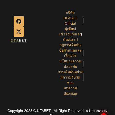
บริษัท
UFABET
Official
ผู้เขียน
เข้าร่วมกับเรา
ติดต่อเรา
กฎการเดิมพัน
ข้อกำหนดและ
เงื่อนไข
นโยบายความ
ปลอดภัย
การเดิมพันอย่าง
มีความรับผิด
ชอบ
บทความ
Sitemap
Copyright 2023 © UFABET , All Right Reserved.
นโยบายความ