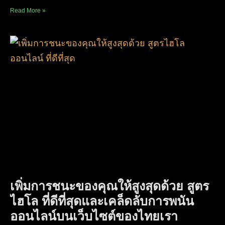
Read More »
เพิ่มการชนะของคุณให้สูงสุดด้วย สูตร
ไฮโล ที่ดีที่สุดและเคล็ดลับการพนัน
ออนไลน์บนเว็บไซต์ของไทยเรา