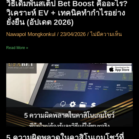
วิธีเดิมพันสเต็ป Bet Boost คืออะไร?
วิเคราะห์ EV + เทคนิคทำกำไรอย่าง
ยั่งยืน (อัปเดต 2026)
Nawapol Mongkonkul
23/04/2026
ไม่มีความเห็น
Read More »
5 ความผิดพลาดในคาสิโนเกมโชว์ที่