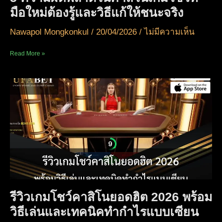
มือใหม่ต้องรู้และวิธีแก้ให้ชนะจริง
Nawapol Mongkonkul
20/04/2026
ไม่มีความเห็น
Read More »
รีวิวเกมโชว์คาสิโนยอดฮิต 2026 พร้อม
วิธีเล่นและเทคนิคทำกำไรแบบเซียน