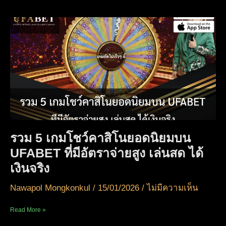
รวม 5 เกมโชว์คาสิโนยอดนิยมบน
UFABET ที่มีอัตราจ่ายสูง เล่นสด ได้
เงินจริง
Nawapol Mongkonkul
15/01/2026
ไม่มีความเห็น
Read More »