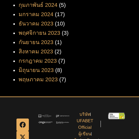
กุมภาพันธ์ 2024
(5)
มกราคม 2024
(17)
ธันวาคม 2023
(10)
พฤศจิกายน 2023
(3)
กันยายน 2023
(1)
สิงหาคม 2023
(2)
กรกฎาคม 2023
(7)
มิถุนายน 2023
(8)
พฤษภาคม 2023
(7)
บริษัท
UFABET
Official
ผู้เขียน