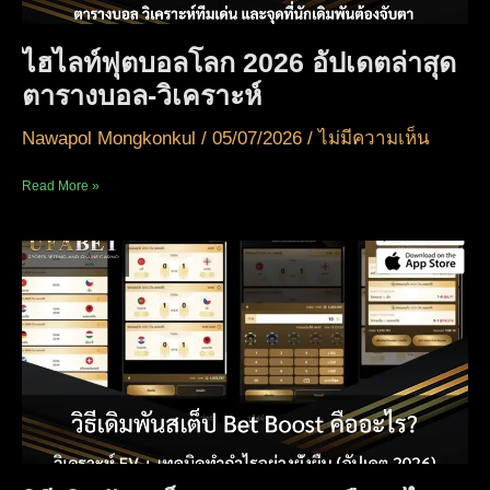
ไฮไลท์ฟุตบอลโลก 2026 อัปเดตล่าสุด
ตารางบอล-วิเคราะห์
Nawapol Mongkonkul
05/07/2026
ไม่มีความเห็น
Read More »