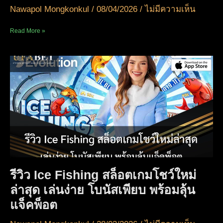
Nawapol Mongkonkul
08/04/2026
ไม่มีความเห็น
Read More »
รีวิว Ice Fishing สล็อตเกมโชว์ใหม่
ล่าสุด เล่นง่าย โบนัสเพียบ พร้อมลุ้น
แจ็คพ็อต