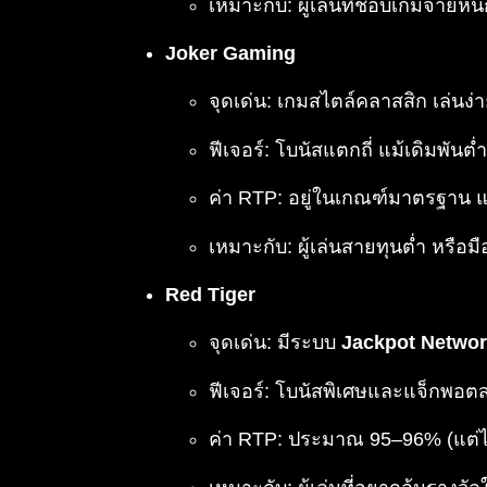
เหมาะกับ: ผู้เล่นที่ชอบเกมจ่ายหน
Joker Gaming
จุดเด่น: เกมสไตล์คลาสสิก เล่นง่า
ฟีเจอร์: โบนัสแตกถี่ แม้เดิมพันต่ำ
ค่า RTP: อยู่ในเกณฑ์มาตรฐาน แ
เหมาะกับ: ผู้เล่นสายทุนต่ำ หรือมือ
Red Tiger
จุดเด่น: มีระบบ
Jackpot Netwo
ฟีเจอร์: โบนัสพิเศษและแจ็กพอ
ค่า RTP: ประมาณ 95–96% (แต่ได