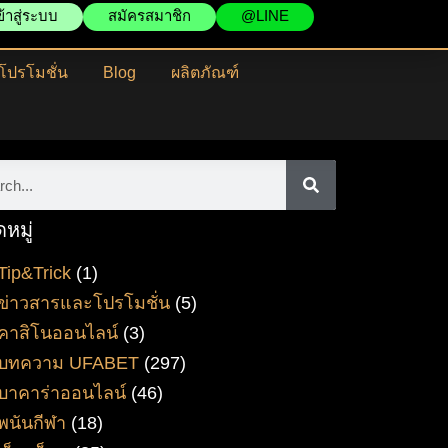
ข้าสู่ระบบ
สมัครสมาชิก
@LINE
โปรโมชั่น
Blog
ผลิตภัณฑ์
หมู่
Tip&Trick
(1)
ข่าวสารและโปรโมชั่น
(5)
คาสิโนออนไลน์
(3)
บทความ UFABET
(297)
บาคาร่าออนไลน์
(46)
พนันกีฬา
(18)