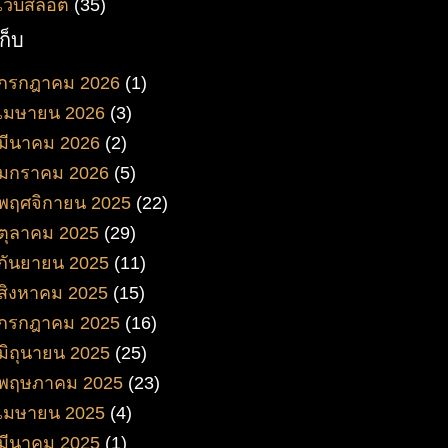
เว็บสล็อต
(35)
ก็บ
กรกฎาคม 2026
(1)
เมษายน 2026
(3)
มีนาคม 2026
(2)
มกราคม 2026
(5)
พฤศจิกายน 2025
(22)
ตุลาคม 2025
(29)
กันยายน 2025
(11)
สิงหาคม 2025
(15)
กรกฎาคม 2025
(16)
มิถุนายน 2025
(25)
พฤษภาคม 2025
(23)
เมษายน 2025
(4)
มีนาคม 2025
(1)