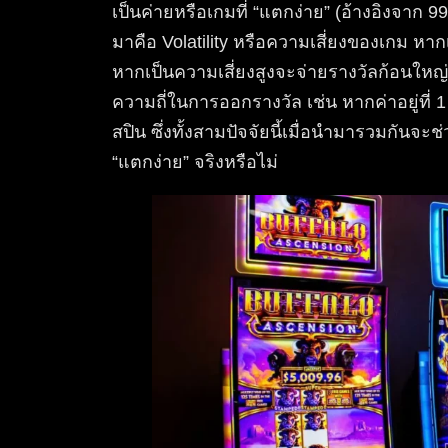
เป็นค่ายหรือเกมที่ “แตกง่าย”
(อ้างอิงจาก
99
มาคือ
Volatility
หรือความเสี่ยงของเกม หากเป็
หากเป็นความเสี่ยงสูงจะจ่ายรางวัลก้อนใหญ่
ความถี่ในการออกรางวัล เช่น หากค่าอยู่ที่ 
สปิน ซึ่งทั้งสามปัจจัยนี้เมื่อนำมารวมกันจะช
“แตกง่าย” จริงหรือไม่