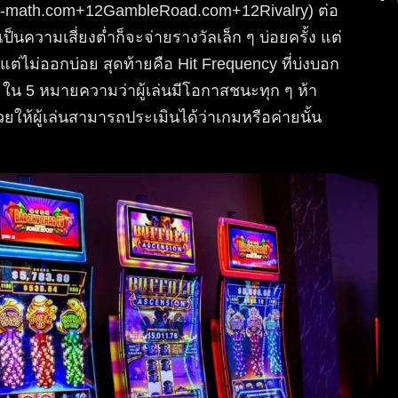
-math.com+12GambleRoad.com+12Rivalry) ต่อ
นความเสี่ยงต่ำก็จะจ่ายรางวัลเล็ก ๆ บ่อยครั้ง แต่
แต่ไม่ออกบ่อย สุดท้ายคือ
Hit Frequency
ที่บ่งบอก
1 ใน 5 หมายความว่าผู้เล่นมีโอกาสชนะทุก ๆ ห้า
่วยให้ผู้เล่นสามารถประเมินได้ว่าเกมหรือค่ายนั้น