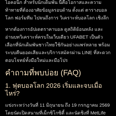
ไอคอนิก สำหรับนักเดิมพัน นี่คือโอกาสและความ
ท้าทายที่ต้องอาศัยข้อมูลรอบด้าน ตั้งแต่ ตารางบอล
โลก ฟอร์มทีม ไปจนถึงการ วิเคราะห์บอลโลก เชิงลึก
หากต้องการอัปเดตราคาบอล ดูสถิติย้อนหลัง และ
อ่านบทวิเคราะห์ครบในเว็บเดียว UFABET เป็นตัว
เลือกที่นักเดิมพันชาวไทยใช้กันอย่างแพร่หลาย พร้อม
ระบบคืนยอดเสียและบริการสมัครผ่าน LINE ที่สะดวก
ตอบโจทย์ทั้งมือใหม่และมือโปร
คำถามที่พบบ่อย (FAQ)
1. ฟุตบอลโลก 2026 เริ่มและจบเมื่อ
ไหร่?
แข่งระหว่างวันที่ 11 มิถุนายน ถึง 19 กรกฎาคม 2569
โดยนัดเปิดสนามที่เม็กซิโกซิตี้ และนัดชิงที่ MetLife