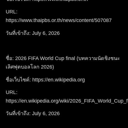
URL:
https://www.thaipbs.or.th/news/content/507087
วันที่เข้าถึง: July 6, 2026
ชื่อ: 2026 FIFA World Cup final (บทความนัดชิงชนะ
เลิศฟุตบอลโลก 2026)
ชื่อเว็บไซต์: https://en.wikipedia.org
URL:
https://en.wikipedia.org/wiki/2026_FIFA_World_Cup_f
วันที่เข้าถึง: July 6, 2026