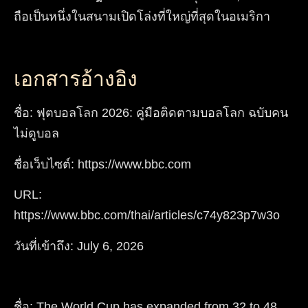
ถือเป็นหนึ่งในสนามเปิดโล่งที่ใหญ่ที่สุดในอเมริกา
เอกสารอ้างอิง
ชื่อ: ฟุตบอลโลก 2026: คู่มือติดตามบอลโลก ฉบับคน
ไม่ดูบอล
ชื่อเว็บไซต์: https://www.bbc.com
URL:
https://www.bbc.com/thai/articles/c74y823p7w3o
วันที่เข้าถึง: July 6, 2026
ชื่อ: The World Cup has expanded from 32 to 48