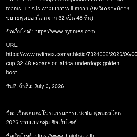
teams. This is what that will mean (บทวิเคราะห์การ
ขยายฟุตบอลโลกจาก 32 เป็น 48 ทีม)
ชื่อเว็บไซต์: https://www.nytimes.com
URL:
https://www.nytimes.com/athletic/7324882/2026/06/05
cup-32-48-expansion-africa-underdogs-golden-
boot
วันที่เข้าถึง: July 6, 2026
ชื่อ: เช็กผลและโปรแกรมการแข่งขัน ฟุตบอลโลก
2026 รอบแบ่งกลุ่ม ชื่อเว็บไซต์
ชื่อเว็บไซต์: https://www.thaipbs.or.th