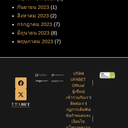
กันยายน 2023
(1)
สิงหาคม 2023
(2)
กรกฎาคม 2023
(7)
มิถุนายน 2023
(8)
พฤษภาคม 2023
(7)
บริษัท
UFABET
Official
ผู้เขียน
เข้าร่วมกับเรา
ติดต่อเรา
กฎการเดิมพัน
ข้อกำหนดและ
เงื่อนไข
นโยบายความ