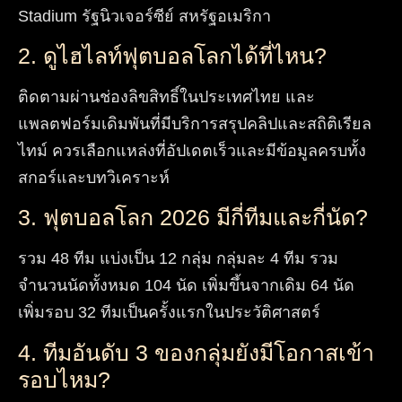
Stadium รัฐนิวเจอร์ซีย์ สหรัฐอเมริกา
2. ดูไฮไลท์ฟุตบอลโลกได้ที่ไหน?
ติดตามผ่านช่องลิขสิทธิ์ในประเทศไทย และ
แพลตฟอร์มเดิมพันที่มีบริการสรุปคลิปและสถิติเรียล
ไทม์ ควรเลือกแหล่งที่อัปเดตเร็วและมีข้อมูลครบทั้ง
สกอร์และบทวิเคราะห์
3. ฟุตบอลโลก 2026 มีกี่ทีมและกี่นัด?
รวม 48 ทีม แบ่งเป็น 12 กลุ่ม กลุ่มละ 4 ทีม รวม
จำนวนนัดทั้งหมด 104 นัด เพิ่มขึ้นจากเดิม 64 นัด
เพิ่มรอบ 32 ทีมเป็นครั้งแรกในประวัติศาสตร์
4. ทีมอันดับ 3 ของกลุ่มยังมีโอกาสเข้า
รอบไหม?