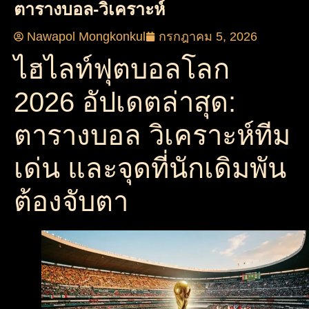
ตารางบอล-วิเคราะห์
Nawapol Mongkonkul
กรกฎาคม 5, 2026
ไฮไลท์ฟุตบอลโลก
2026 อัปเดตล่าสุด:
ตารางบอล วิเคราะห์ทีม
เด่น และจุดที่นักเดิมพัน
ต้องจับตา