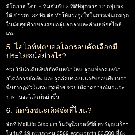
มีโอกาส โดย 8 ทีมอันดับ 3 ที่ดีที่สุดจาก 12 กลุ่มจะ
ได้เข้ารอบ 32 ทีมต่อ ทำให้แรงจูงใจในการเล่นเกมรุก
ในนัดสุดท้ายของรอบกลุ่มลดลงและส่งผลต่อสไตล์
เกม
5. ไฮไลท์ฟุตบอลโลกรอบคัดเลือกมี
ประโยชน์อย่างไร?
ช่วยให้นักเดิมพันรู้จักทีมหน้าใหม่ จุดแข็งกองหน้า
สไตล์การจัดทัพ และจุดอ่อนของแนวรับก่อนทีมเหล่า
นี้ปรากฏตัวในรอบสุดท้าย ช่วยให้คาดการณ์ผลและ
ราคาบอลได้แม่นยำขึ้น
6. นัดชิงชนะเลิศจัดที่ไหน?
จัดที่ MetLife Stadium ในรัฐนิวเจอร์ซีย์ สหรัฐอเมริกา
ในวันที่ 19 กรกฎาคม 2569 ความจุกว่า 82,500 ที่นั่ง