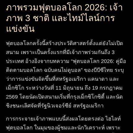
ภาพรวมฟุตบอลโลก 2026: เจ้า
ภาพ 3 ชาติ และไทม์ไลน์การ
แข่งขัน
ฟุตบอลโลกครั้งนี้สร้างประวัติศาสตร์ตั้งแต่ยังไม่เปิด
สนาม เพราะเป็นครั้งแรกที่มีเจ้าภาพร่วมกันถึง 3
ประเทศ อ้างอิงจากบทความ “ฟุตบอลโลก 2026: คู่มือ
ติดตามบอลโลก ฉบับคนไม่ดูบอล” ของบีบีซีไทย ระบุ
ว่าการแข่งขันจัดขึ้นที่สหรัฐอเมริกา แคนาดา และ
เม็กซิโก ระหว่างวันที่ 11 มิถุนายน ถึง 19 กรกฎาคม
2569 โดยนัดเปิดสนามเริ่มที่กรุงเม็กซิโกซิตี้ และนัด
ชิงชนะเลิศจัดที่รัฐนิวเจอร์ซีย์ สหรัฐอเมริกา
การกระจายเจ้าภาพแบบนี้ส่งผลโดยตรงต่อ ไฮไลท์
ฟุตบอลโลก ในมุมของผู้ชมและนักวิเคราะห์ เพราะ