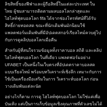
ลิขสิทธิ์ของฟีฟ่าและผู้ถือสิทธิ์ในแต่ละประเทศ ใน
ไทย ผู้ชมสามารถติดตามผลบอลโลกล่าสุดและ
ไฮไลท์ฟุตบอลโลก fifa ได้จากช่องโทรทัศน์ที่ได้รับ
สิทธิ์ถ่ายทอดสด ขณะที่นักเดิมพันมักนิยมใช้
แพลตฟอร์มเดิมพันที่มีอัปเดตสกอร์เรียลไทม์ควบคู่ไป
กับการดูคลิปบอลโลกเมื่อคืน
สำหรับผู้ที่สนใจรวมข้อมูลทั้งราคาบอล สถิติ และคลิป
ไฮไลท์ฟุตบอลโลก ในที่เดียว แพลตฟอร์มอย่าง
UFABET เป็นหนึ่งในเว็บตรงที่อัปเดตราคาบอลสด
แบบเรียลไทม์ พร้อมบทวิเคราะห์เชิงลึก เหมาะกับการ
ใช้เป็นเครื่องมือเสริมในการ วิเคราะห์บอลโลก ก่อน
วางเดิมพันแต่ละนัด
อย่างไรก็ตาม การดู ไฮไลท์ฟุตบอลโลก ไม่ใช่แค่เพื่อ
บันเทิง แต่เป็นการเก็บข้อมูลเชิงคุณภาพที่ตัวเลขไม่ได้