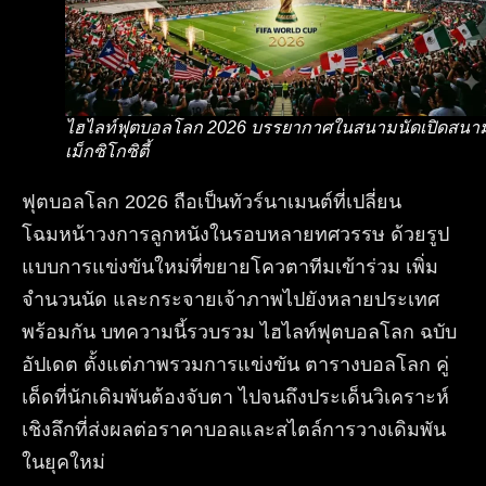
ไฮไลท์ฟุตบอลโลก 2026 บรรยากาศในสนามนัดเปิดสนามท
เม็กซิโกซิตี้
ฟุตบอลโลก 2026 ถือเป็นทัวร์นาเมนต์ที่เปลี่ยน
โฉมหน้าวงการลูกหนังในรอบหลายทศวรรษ ด้วยรูป
แบบการแข่งขันใหม่ที่ขยายโควตาทีมเข้าร่วม เพิ่ม
จำนวนนัด และกระจายเจ้าภาพไปยังหลายประเทศ
พร้อมกัน บทความนี้รวบรวม ไฮไลท์ฟุตบอลโลก ฉบับ
อัปเดต ตั้งแต่ภาพรวมการแข่งขัน ตารางบอลโลก คู่
เด็ดที่นักเดิมพันต้องจับตา ไปจนถึงประเด็นวิเคราะห์
เชิงลึกที่ส่งผลต่อราคาบอลและสไตล์การวางเดิมพัน
ในยุคใหม่