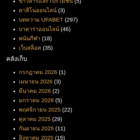
ข่าวสารและโปรโมชั่น
(5)
คาสิโนออนไลน์
(3)
บทความ UFABET
(297)
บาคาร่าออนไลน์
(46)
พนันกีฬา
(18)
เว็บสล็อต
(35)
คลังเก็บ
กรกฎาคม 2026
(1)
เมษายน 2026
(3)
มีนาคม 2026
(2)
มกราคม 2026
(5)
พฤศจิกายน 2025
(22)
ตุลาคม 2025
(29)
กันยายน 2025
(11)
สิงหาคม 2025
(15)