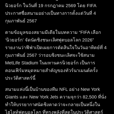
นิวยอร์ก ในวันที่ 19 กรกฎาคม 2569 โดย FIFA
ประกาศชื่อสนามอย่างเป็นทางการตั้งแต่วันที่ 4
กุมภาพันธ์ 2567
ตามข้อมูลของสยามมีเดียในบทความ “FIFA เลือก
‘นิวยอร์ก’ จัดนัดชิงชนะเลิศฟุตบอลโลก 2026”
รายงานว่าฟีฟ่าเปิดเผยการตัดสินใจในวันอาทิตย์ที่ 4
กุมภาพันธ์ 2567 ว่ารอบชิงชนะเลิศจะใช้สนาม
MetLife Stadium ในมหานครนิวยอร์ก เป็นการ
คอนเฟิร์มหมุดหมายสำคัญของทัวร์นาเมนต์ครั้ง
ประวัติศาสตร์นี้
สนามแห่งนี้เป็นบ้านของทีม NFL อย่าง New York
Giants และ New York Jets ความจุกว่า 82,500 ที่นั่ง
ทำให้บรรยากาศนัดชิงคาดว่าจะกลายเป็นหนึ่งใน
ไฮไลท์ฟุตบอลโลก ที่ทรงพลังที่สุดในประวัติศาสตร์