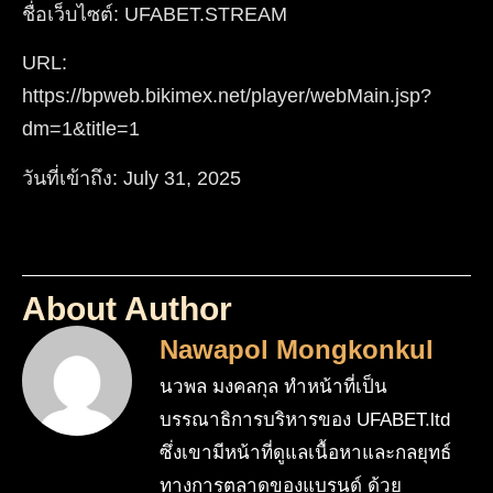
ชื่อเว็บไซต์: UFABET.STREAM
URL:
https://bpweb.bikimex.net/player/webMain.jsp?
dm=1&title=1
วันที่เข้าถึง: July 31, 2025
About Author
Nawapol Mongkonkul
นวพล มงคลกุล ทำหน้าที่เป็น
บรรณาธิการบริหารของ UFABET.ltd
ซึ่งเขามีหน้าที่ดูแลเนื้อหาและกลยุทธ์
ทางการตลาดของแบรนด์ ด้วย