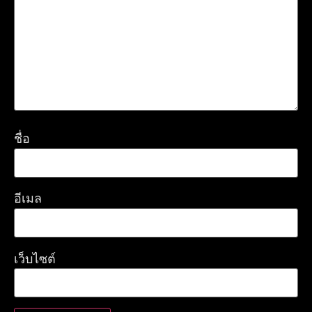
ชื่อ
อีเมล
เว็บไซต์