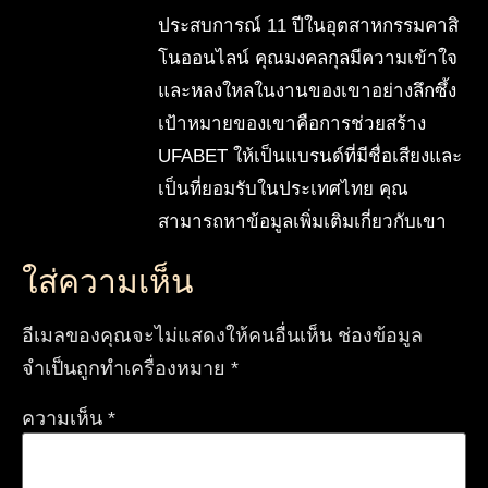
ประสบการณ์ 11 ปีในอุตสาหกรรมคาสิ
โนออนไลน์ คุณมงคลกุลมีความเข้าใจ
และหลงใหลในงานของเขาอย่างลึกซึ้ง
เป้าหมายของเขาคือการช่วยสร้าง
UFABET ให้เป็นแบรนด์ที่มีชื่อเสียงและ
เป็นที่ยอมรับในประเทศไทย คุณ
สามารถหาข้อมูลเพิ่มเติมเกี่ยวกับเขา
ใส่ความเห็น
อีเมลของคุณจะไม่แสดงให้คนอื่นเห็น
ช่องข้อมูล
จำเป็นถูกทำเครื่องหมาย
*
ความเห็น
*