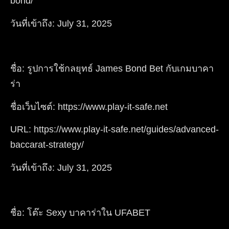
bond/
วันที่เข้าถึง: July 31, 2025
ชื่อ: รูปการใช้กลยุทธ์ James Bond Bet กับเกมบาคา
ร่า
ชื่อเว็บไซต์: https://www.play-it-safe.net
URL: https://www.play-it-safe.net/guides/advanced-
baccarat-strategy/
วันที่เข้าถึง: July 31, 2025
ชื่อ: โต๊ะ Sexy บาคาร่าใน UFABET