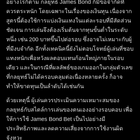
อย่างไรก็ตาม กลยุทธ์ James Bond ก็มีข้อจำกัดที่
ควรตระหนัก โดยเฉพาะในเรื่องของเงินทุน เนื่องจาก
สูตรนี้ต้องใช้การแบ่งเงินแทงในแต่ละรอบที่มีสัดส่วน
ชัดเจน การเล่นจึงต้องเริ่มต้นจากทุนขั้นต่ำในระดับ
หนึ่ง เช่น 200 บาทขึ้นไปต่อรอบ ซึ่งอาจไม่เหมาะกับผู้
ที่มีงบจำกัด อีกทั้งเทคนิคนี้ยังไม่ตอบโจทย์ผู้เล่นที่ชอบ
แทงหนักเพื่อหวังผลตอบแทนก้อนใหญ่ภายในรอบ
เดียว และในกรณีที่ผลลัพธ์ของเกมออกในกลุ่มตัวเลข
ที่กลยุทธ์ไม่ได้ครอบคลุมต่อเนื่องหลายครั้ง ก็อาจ
ทำให้ขาดทุนเป็นลำดับได้เช่นกัน
ด้วยเหตุนี้ ผู้เล่นควรประเมินความเหมาะสมของ
กลยุทธ์กับสไตล์การเล่นของตนเองอย่างรอบคอบ เพื่อ
ให้การใช้ James Bond Bet เป็นไปอย่างมี
ประสิทธิภาพและลดความเสี่ยงจากการใช้งานผิด
จังหวะ