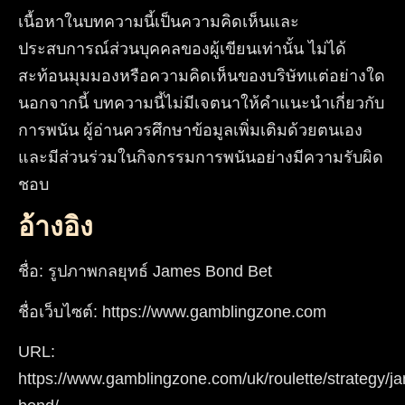
เนื้อหาในบทความนี้เป็นความคิดเห็นและ
ประสบการณ์ส่วนบุคคลของผู้เขียนเท่านั้น ไม่ได้
สะท้อนมุมมองหรือความคิดเห็นของบริษัทแต่อย่างใด
นอกจากนี้ บทความนี้ไม่มีเจตนาให้คำแนะนำเกี่ยวกับ
การพนัน ผู้อ่านควรศึกษาข้อมูลเพิ่มเติมด้วยตนเอง
และมีส่วนร่วมในกิจกรรมการพนันอย่างมีความรับผิด
ชอบ
อ้างอิง
ชื่อ: รูปภาพกลยุทธ์ James Bond Bet
ชื่อเว็บไซต์: https://www.gamblingzone.com
URL:
https://www.gamblingzone.com/uk/roulette/strategy/j