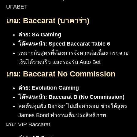
UFABET
เกม: Baccarat (บาคาร่า)
ค่าย: SA Gaming
โต๊ะแนะนำ: Speed Baccarat Table 6
เหมาะกับสูตรที่ต้องการจังหวะต่อเนื่อง กระจาย
เงินได้รวดเร็ว และรองรับ Auto Bet
เกม: Baccarat No Commission
ค่าย: Evolution Gaming
โต๊ะแนะนำ: Baccarat B (No Commission)
ลดต้นทุนฝั่ง Banker ไม่เสียค่าคอม ช่วยให้สูตร
James Bond ทำงานเต็มประสิทธิภาพ
เกม: VIP Baccarat