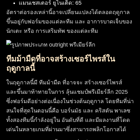
แมนเชสเตอร์ ยูไนเต็ด
: 65
อัตราต่อรองเหล่านี้อาจเปลี่ยนแปลงได้ตลอดฤดูกาล
ขึ้นอยู่กับฟอร์มของแต่ละทีม และ
อาการบาดเจ็บของ
นักเตะ
หรือ
การเสริมทัพ
ของแต่ละทีม
ทีมม้ามืดที่อาจสร้างเซอร์ไพรส์ใน
ฤดูกาลนี้
ในฤดูกาลนี้มี
ทีมม้ามืด
ที่อาจจะ
สร้างเซอร์ไพรส์
และขึ้นมาท้าทายในการ
ลุ้นแชมป์พรีเมียร์ลีก 2025
ซึ่งฟอร์มดีอย่างต่อเนื่องในช่วงต้นฤดูกาล โดยทีมที่น่า
สนใจที่สุดในตอนนี้คือ
บอร์นมัธ
และ
คริสตัน พาเลซ
ทั้งสองทีมนี้กำลังอยู่ใน
อันดับที่ดี
และมีผลงานที่โดด
เด่นในหลายเกมที่ผ่านมาซึ่งสามารถพลิกโอกาสได้