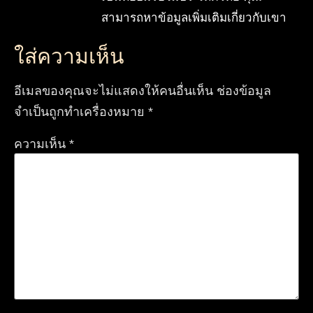
สามารถหาข้อมูลเพิ่มเติมเกี่ยวกับเขา
ใส่ความเห็น
อีเมลของคุณจะไม่แสดงให้คนอื่นเห็น
ช่องข้อมูล
จำเป็นถูกทำเครื่องหมาย
*
ความเห็น
*