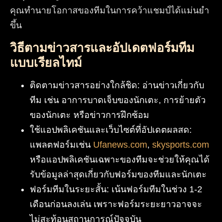
คุณทำนายโอกาสของทีมในการคว้าแชมป์ได้แม่นยำ
ขึ้น
วิธีตามข่าวสารและอัปเดตฟอร์มทีม
แบบเรียลไทม์
ติดตามข่าวสารอย่างใกล้ชิด:
อ่านข่าวเกี่ยวกับ
ทีม เช่น อาการบาดเจ็บของนักเตะ, การย้ายตัว
ของนักเตะ หรือข่าวการฝึกซ้อม
ใช้แอปพลิเคชันและเว็บไซต์ที่อัปเดตผลสด:
แพลตฟอร์มเช่น
Ufanews.com
,
skysports.com
หรือแอปพลิเคชันเฉพาะของทีมจะช่วยให้คุณได้
รับข้อมูลล่าสุดเกี่ยวกับฟอร์มของทีมและนักเตะ
ฟอร์มทีมในระยะสั้น:
เน้นฟอร์มทีมในช่วง 1-2
เดือนก่อนลงเล่น เพราะฟอร์มระยะยาวอาจจะ
ไม่สะท้อนสถานการณ์ปัจจุบัน