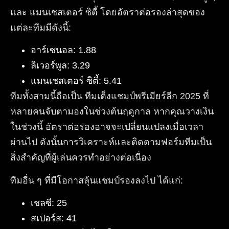
และ
แมนเชสเตอร์ ซิตี้
โดยอัตราต่อรองล่าสุดของ
แต่ละทีมมีดังนี้:
อาร์เซนอล
: 1.88
ลิเวอร์พูล
: 3.29
แมนเชสเตอร์ ซิตี้
: 5.41
ทีมทั้งสามนี้ถือเป็น
ทีมเต็งแชมป์พรีเมียร์ลีก 2025
ที่
หลายคนจับตามองในช่วงต้นฤดูกาล หากคุณวางเงิน
ในช่วงนี้ อัตราต่อรองอาจจะเปลี่ยนแปลงเมื่อเวลา
ผ่านไป ดังนั้นการวิเคราะห์และติดตามฟอร์มทีมเป็น
สิ่งสำคัญที่ผู้เล่นควรทำอย่างต่อเนื่อง
ทีมอื่น ๆ ที่มีโอกาสลุ้นแชมป์รองลงไป ได้แก่:
เชลซี
: 25
สเปอร์ส
: 41