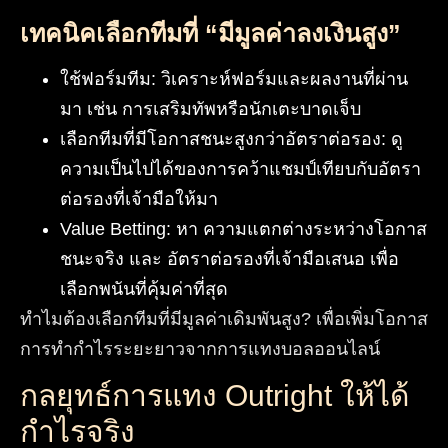
เทคนิคเลือกทีมที่ “มีมูลค่าลงเงินสูง”
ใช้ฟอร์มทีม:
วิเคราะห์ฟอร์มและผลงานที่ผ่าน
มา เช่น การเสริมทัพหรือนักเตะบาดเจ็บ
เลือกทีมที่มีโอกาสชนะสูงกว่าอัตราต่อรอง:
ดู
ความเป็นไปได้ของการคว้าแชมป์เทียบกับอัตรา
ต่อรองที่เจ้ามือให้มา
Value Betting:
หา
ความแตกต่างระหว่างโอกาส
ชนะจริง
และ
อัตราต่อรองที่เจ้ามือเสนอ
เพื่อ
เลือกพนันที่คุ้มค่าที่สุด
ทำไมต้องเลือกทีมที่มีมูลค่าเดิมพันสูง?
เพื่อเพิ่มโอกาส
การทำกำไรระยะยาวจากการแทงบอลออนไลน์
กลยุทธ์การแทง Outright ให้ได้
กำไรจริง