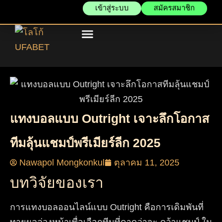
เข้าสู่ระบบ
สมัครสมาชิก
แทงบอลออนไลน์
บาคาร่าออนไลน์
ข่าวสารและโปรโมชั่น
แทงบอลแบบ Outright เจาะลึกโอกาส
ทีมลุ้นแชมป์พรีเมียร์ลีก 2025
Nawapol Mongkonkul
ตุลาคม 11, 2025
บทวิจัยของเรา
การแทงบอลออนไลน์แบบ
Outright
คือการเดิมพันที่