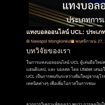
แทงบอลออนไลน์ UCL: ประเภทการ
Nawapol Mongkonkul
พฤศจิกายน 27,
บทวิจัยของเรา
ในการแทงบอลออนไลน์
UCL
ผู้เล่นมือใหม
แฮนดิแคป
, และ
บอลสด
โดย
Ufabet
เสนอให
UCL
เป็นการพบกันระหว่างทีมใหญ่จากยุโรปที
เทคนิคต่างๆ เพื่อเพิ่มโอกาสในการชนะ
จากการวิเคราะห์ของเรา พบว่า การลงเงิน