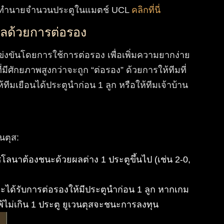
U): การทำนายจำนวนประตูในแมตช์ UCL
คลิกที่นี่
ลด้วยการต่อรอง
ขันโดยการใช้การต่อรอง เพื่อเพิ่มความยากง่าย
ีศักยภาพสูงกว่าจะถูก “ต่อรอง” ด้วยการให้ทีมที่
ห้ทีมเยือนได้ประตูนำก่อน 1 ลูก หรือให้ทีมเจ้าบ้าน
วนตุส
:
โลนาต้องชนะด้วยผลต่าง 1 ประตูขึ้นไป (เช่น 2-0,
ะได้รับการต่อรองให้มีประตูนำก่อน 1 ลูก หากเกม
ไม่เกิน 1 ประตู ยูเวนตุสจะชนะการลงทุน