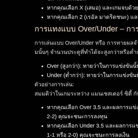
หากคุณเลือก
X (เสมอ)
และเกมจบด้วย
หากคุณเลือก
2 (เรอัล มาดริดชนะ)
และ
การแทงแบบ Over/Under – ก
การเล่นแบบ Over/Under
หรือ
การทายผลจ
มนั้นๆ จำนวนประตูที่ทำได้จะสูงกว่าหรือต่ำก
Over (สูงกว่า)
: ทายว่าในการแข่งขันน
Under (ต่ำกว่า)
: ทายว่าในการแข่งขัน
ตัวอย่างการเล่น:
สมมติว่าในเกมระหว่าง
แมนเชสเตอร์ ซิตี้
ก
หากคุณเลือก
Over 3.5
และผลการแข่งขั
2-2) คุณจะชนะการลงทุน
หากคุณเลือก
Under 3.5
และผลการแข่ง
1-1 หรือ 2-0) คุณจะชนะการลงเงิน