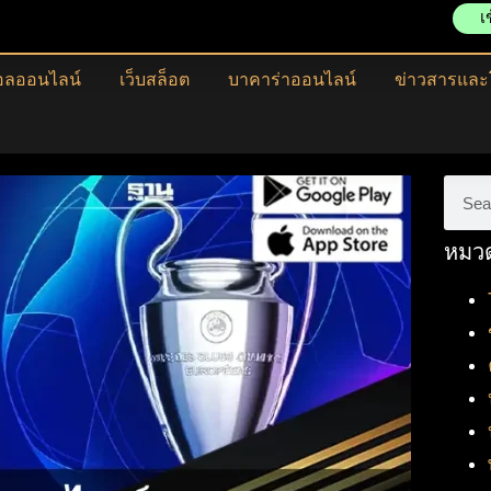
เ
อลออนไลน์
เว็บสล็อต
บาคาร่าออนไลน์
ข่าวสารและ
หมวด