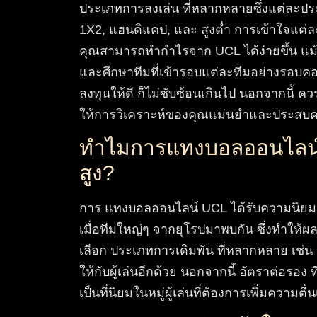
ประเภทการลงเล่น
ที่หลากหลายซึ่งแต่ละประ
1X2
,
แฮนดิแคป
, และ
สูงต่ำ
การเข้าใจแต่ล
คุณสามารถทำกำไรจาก
UCL
ได้ง่ายขึ้น แ
และศึกษาทีมที่เข้ารอบแต่ละทีมอย่างรอบ
ลงทุนให้ดี ก็ไม่ซับซ้อนเกินไป นอกจากนี้ คว
ให้การวิเคราะห์ของคุณแม่นยำและประสบค
ทำไมการแทงบอลออนไลน์ใ
สูง?
การ
แทงบอลออนไลน์ UCL
ได้รับความนิยมส
เมื่อทีมใหญ่ๆ จากยุโรปมาพบกัน ซึ่งทำให้ผ
เลือก
ประเภทการเดิมพัน
ที่หลากหลาย เช่น
ให้กับผู้เล่นอีกด้วย นอกจากนี้
อัตราต่อรอง
ท
เป็นที่นิยมในหมู่ผู้เล่นที่ต้องการเพิ่มความ