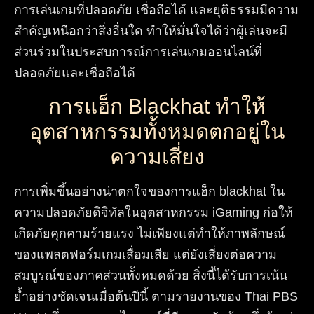
การเล่นเกมที่ปลอดภัย เชื่อถือได้ และยุติธรรมมีความ
สำคัญเหนือกว่าสิ่งอื่นใด ทำให้มั่นใจได้ว่าผู้เล่นจะมี
ส่วนร่วมในประสบการณ์การเล่นเกมออนไลน์ที่
ปลอดภัยและเชื่อถือได้
การแฮ็ก Blackhat ทำให้
อุตสาหกรรมทั้งหมดตกอยู่ใน
ความเสี่ยง
การเพิ่มขึ้นอย่างน่าตกใจของการแฮ็ก blackhat ใน
ความปลอดภัยดิจิทัลในอุตสาหกรรม iGaming ก่อให้
เกิดภัยคุกคามร้ายแรง ไม่เพียงแต่ทำให้ภาพลักษณ์
ของแพลตฟอร์มเกมเสื่อมเสีย แต่ยังเสี่ยงต่อความ
สมบูรณ์ของภาคส่วนทั้งหมดด้วย สิ่งนี้ได้รับการเน้น
ย้ำอย่างชัดเจนเมื่อต้นปีนี้ ตามรายงานของ Thai PBS