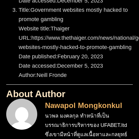
Date accessed:December 5, 2023
Title:Government websites mostly hacked to
promote gambling
Website title:Thaiger
URL:https://www.thethaiger.com/news/national/
websites-mostly-hacked-to-promote-gambling
Date published:February 20, 2023
Date accessed:December 5, 2023
Author:Neill Fronde
About Author
Nawapol Mongkonkul
นวพล มงคลกุล ทำหน้าที่เป็น
บรรณาธิการบริหารของ UFABET.ltd
ซึ่งเขามีหน้าที่ดูแลเนื้อหาและกลยุทธ์