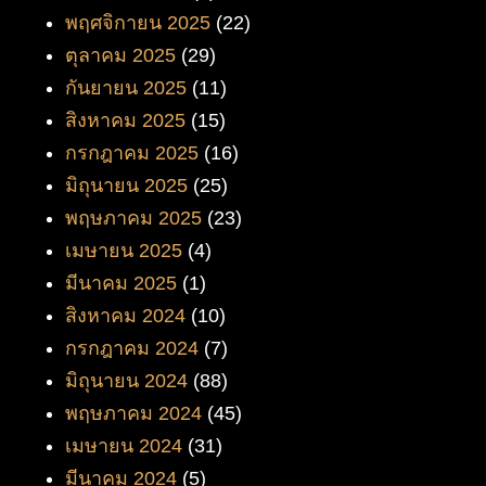
พฤศจิกายน 2025
(22)
ตุลาคม 2025
(29)
กันยายน 2025
(11)
สิงหาคม 2025
(15)
กรกฎาคม 2025
(16)
มิถุนายน 2025
(25)
พฤษภาคม 2025
(23)
เมษายน 2025
(4)
มีนาคม 2025
(1)
สิงหาคม 2024
(10)
กรกฎาคม 2024
(7)
มิถุนายน 2024
(88)
พฤษภาคม 2024
(45)
เมษายน 2024
(31)
มีนาคม 2024
(5)