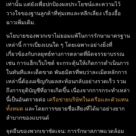
เท่านั้น แต่ยังเพื่อปกป้องผลประโยชน์และความไว้
วางใจของฐานลูกค้าที่ทุ่มเทและหลีกเลี่ยง เรื่องอื้อ
ฉาวเพิ่มเติม.
นโยบายของพวกเขาไม่ยอมแพ้ในการรักษามาตรฐาน
เหล่านี้ การเบี่ยงเบนใด ๆ โดยเฉพาะอย่างยิ่งที่
เกี่ยวข้องกับกลยุทธ์ทางการตลาดที่ผิดจรรยาบรรณ
เช่น การแฮ็กเว็บไซต์ จะกระตุ้นให้เกิดการดำเนินการ
ในทันทีและเด็ดขาด พันธมิตรที่พบว่าละเมิดหลักการ
เหล่านี้ต้องเผชิญกับผลสะท้อนกลับอย่างรวดเร็ว รวม
ถึงการยุติบัญชีที่อาจเกิดขึ้น เนื่องจากการกระทำเหล่า
นี้เป็นอันตรายต่อ
เครือข่ายบริษัทในเครือและตัวแทน
ทั้งหมด
และโดยการขยายชื่อเสียงที่ได้มาอย่างยาก
ลำบากของแบรนด์
จุดยืนของพวกเขาชัดเจน: การรักษาสภาพแวดล้อม