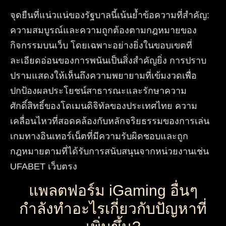
จุดยืนที่แน่วแน่ของรัฐบาลนี้เน้นย้ำข้อความที่สำคัญ:
ความสมบูรณ์และความถูกต้องตามกฎหมายของ
กิจกรรมบนเว็บ โดยเฉพาะอย่างยิ่งในขอบเขตที่
ละเอียดอ่อนของการพนันเป็นสิ่งสำคัญยิ่ง การปราบ
ปรามแสดงให้เห็นถึงความพยายามที่เข้มงวดเพื่อ
ปกป้องผลประโยชน์สาธารณะและรักษาความ
ศักดิ์สิทธิ์ของโดเมนดิจิทัลของประเทศไทย ความ
เคลื่อนไหวที่สอดคล้องกับหลักจริยธรรมของการเล่น
เกมทางอินเทอร์เน็ตที่มีความรับผิดชอบและถูก
กฎหมายตามที่ได้รับการสนับสนุนจากหน่วยงานเช่น
UFABET เว็บตรง
แพลตฟอร์ม iGaming อื่นๆ
กำลังทำอะไรเกี่ยวกับปัญหาที่