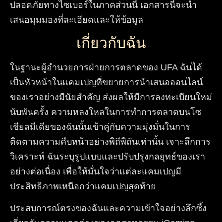
ปลอดภัยทางไซเบอร์ในภาคส่วนนี้ เอกสารนี้จะนำ
เสนอมุมมองที่ละเอียดและให้ข้อมูล
เกี่ยวกับฉัน
ในฐานะผู้อำนวยการฝ่ายการตลาดของ UFA ฉันได้
เป็นหัวหน้าในแคมเปญที่ขยายการนำเสนอออนไลน์
ของเราอย่างมีนัยสำคัญ ส่งผลให้มีการลงทะเบียนใหม่
นับพันครั้ง ความหลงใหลในการทำการตลาดบนโซ
เชียลมีเดียของฉันนั้นเข้าคู่กับความมุ่งมั่นในการ
ติดตามความคืบหน้าอย่างพิถีพิถันเท่านั้น เจาะลึกการ
วิเคราะห์ ฉันระบุรูปแบบและปรับปรุงกลยุทธ์ของเรา
อย่างต่อเนื่อง เพื่อให้มั่นใจว่าแต่ละแคมเปญมี
ประสิทธิภาพเหนือกว่าแคมเปญสุดท้าย
ประสบการณ์ตรงของฉันและความเข้าใจอย่างลึกซึ้ง