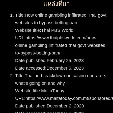
แหล่งที่มา
Title:How online gambling infiltrated Thai govt
websites to bypass betting ban
Website title:Thai PBS World
URL:https://www.thaipbsworld.com/how-
online-gambling-infiltrated-thai-govt-websites-
to-bypass-betting-ban/
Date published:February 25, 2023
Date accessed:December 5, 2023
Title:Thailand crackdown on casino operators:
what’s going on and why
Website title:MaltaToday
URL:https://www.maltatoday.com.mt/sponsored
Date published:December 2, 2020