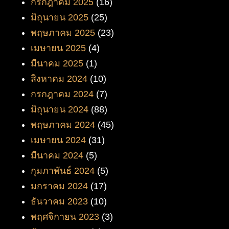
กรกฎาคม 2025
(16)
มิถุนายน 2025
(25)
พฤษภาคม 2025
(23)
เมษายน 2025
(4)
มีนาคม 2025
(1)
สิงหาคม 2024
(10)
กรกฎาคม 2024
(7)
มิถุนายน 2024
(88)
พฤษภาคม 2024
(45)
เมษายน 2024
(31)
มีนาคม 2024
(5)
กุมภาพันธ์ 2024
(5)
มกราคม 2024
(17)
ธันวาคม 2023
(10)
พฤศจิกายน 2023
(3)