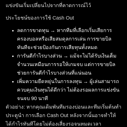
แข่งขันเริ่มเปลี่ยนไปจากที่คาดการณ์ไว้
ประโยชน์ของการใช้ Cash Out
ลดการขาดทุน
→ หากทีมที่เลือกเริ่มเสียการ
ครองบอลหรือเสียสมดุลการเล่น การขายบิล
ทันทีจะช่วยป้องกันการเสียทุนทั้งหมด
การันตีกำไรบางส่วน
→ แม้จะไม่ได้รับเงินเต็ม
จำนวนเหมือนการรอให้เกมจบ แต่การขายบิล
ช่วยการันตีกำไรบางส่วนที่แน่นอน
เพิ่มความยืดหยุ่นในการลงทุน
→ ผู้เล่นสามารถ
ควบคุมเงินทุนได้ดีกว่า ไม่ต้องรอผลการแข่งขัน
จนจบ 90 นาที
ตัวอย่าง: หากคุณเดิมพันทีมรองบ่อนและทีมเริ่มต้นทำ
ประตูนำ การเลือก Cash Out หลังจากนั้นอาจทำให้
ได้กำไรทันทีโดยไม่ต้องเสี่ยงรอจนหมดเวลา