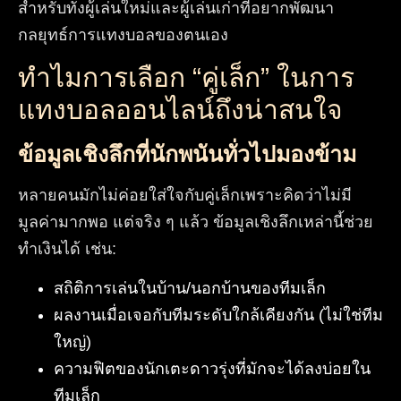
สำหรับทั้งผู้เล่นใหม่และผู้เล่นเก่าที่อยากพัฒนา
กลยุทธ์การแทงบอลของตนเอง
ทำไมการเลือก “คู่เล็ก” ในการ
แทงบอลออนไลน์ถึงน่าสนใจ
ข้อมูลเชิงลึกที่นักพนันทั่วไปมองข้าม
หลายคนมักไม่ค่อยใส่ใจกับคู่เล็กเพราะคิดว่าไม่มี
มูลค่ามากพอ แต่จริง ๆ แล้ว
ข้อมูลเชิงลึกเหล่านี้ช่วย
ทำเงินได้
เช่น:
สถิติการเล่นในบ้าน/นอกบ้านของทีมเล็ก
ผลงานเมื่อเจอกับทีมระดับใกล้เคียงกัน (ไม่ใช่ทีม
ใหญ่)
ความฟิตของนักเตะดาวรุ่งที่มักจะได้ลงบ่อยใน
ทีมเล็ก