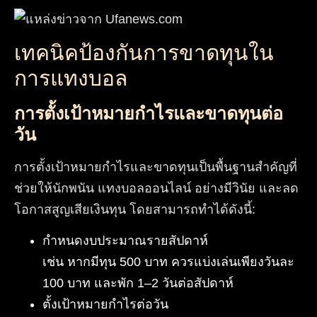
เทคนิคป้องกันการขาดทุนใน
การแทงบอล
การตั้งเป้าหมายกำไรและขาดทุนต่อ
วัน
การตั้งเป้าหมายกำไรและขาดทุนเป็นพื้นฐานสำคัญที่
ช่วยให้นักพนัน
แทงบอลออนไลน์
อย่างมีวินัย และลด
โอกาสสูญเสียเงินทุน โดยสามารถทำได้ดังนี้:
กำหนดงบประมาณรายสัปดาห์
เช่น หากมีทุน 500 บาท ควรแบ่งเล่นเพียงวันละ
100 บาท และพัก 1–2 วันต่อสัปดาห์
ตั้งเป้าหมายกำไรต่อวัน