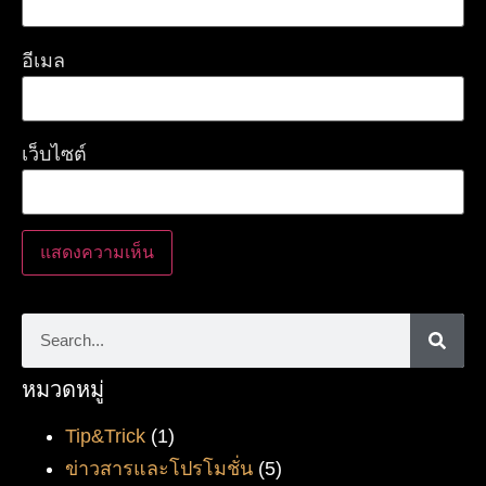
อีเมล
เว็บไซต์
หมวดหมู่
Tip&Trick
(1)
ข่าวสารและโปรโมชั่น
(5)