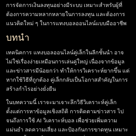
การจัดการเงินลงทุนอย่างมีระบบ เหมาะสำหรับผู้ที่
ต้องการความหลากหลายในการลงทุน และต้องการ
แนวคิดใหม่ ๆ ในการแทงบอลออนไลน์แบบมืออาชีพ
บทนำ
เทคนิคการ
แทงบอลออนไลน์คู่เล็กในลีกชั้นนำ
อาจ
ไม่ใช่เรื่องง่ายเหมือนการเล่นคู่ใหญ่ เนื่องจากข้อมูล
และข่าวสารมีน้อยกว่า ทำให้การวิเคราะห์ยากขึ้น แต่
หากใช้วิธีที่ถูกต้อง คู่เล็กกลับเป็นโอกาสสำคัญในการ
สร้างกำไรอย่างยั่งยืน
ในบทความนี้ เราจะมาเจาะลึกวิธีวิเคราะห์คู่เล็ก
ตั้งแต่การหาข้อมูลเชิงสถิติ การติดตามข่าวสาร ไป
จนถึงการใช้
AI วิเคราะห์บอล
เพื่อช่วยเพิ่มความ
แม่นยำ ลดความเสี่ยง และป้องกันการขาดทุน เหมาะ