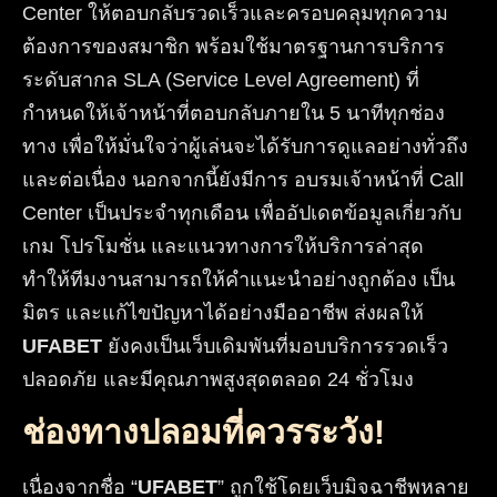
Center
ให้ตอบกลับรวดเร็วและครอบคลุมทุกความ
ต้องการของสมาชิก พร้อมใช้มาตรฐานการบริการ
ระดับสากล
SLA (Service Level Agreement)
ที่
กำหนดให้เจ้าหน้าที่ตอบกลับภายใน 5 นาทีทุกช่อง
ทาง เพื่อให้มั่นใจว่าผู้เล่นจะได้รับการดูแลอย่างทั่วถึง
และต่อเนื่อง นอกจากนี้ยังมีการ
อบรมเจ้าหน้าที่ Call
Center เป็นประจำทุกเดือน
เพื่ออัปเดตข้อมูลเกี่ยวกับ
เกม โปรโมชั่น และแนวทางการให้บริการล่าสุด
ทำให้ทีมงานสามารถให้คำแนะนำอย่างถูกต้อง เป็น
มิตร และแก้ไขปัญหาได้อย่างมืออาชีพ ส่งผลให้
UFABET
ยังคงเป็นเว็บเดิมพันที่มอบบริการรวดเร็ว
ปลอดภัย และมีคุณภาพสูงสุดตลอด 24 ชั่วโมง
ช่องทางปลอมที่ควรระวัง!
เนื่องจากชื่อ “
UFABET
” ถูกใช้โดยเว็บมิจฉาชีพหลาย