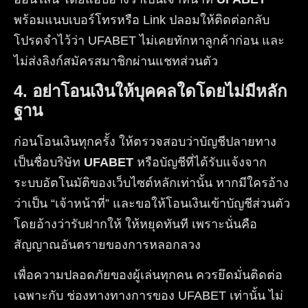
พร้อมแนบเบอร์โทรหรือ Link ปลอมให้ติดต่อกลับ
โปรดจำไว้ว่า
UFABET ไม่เคยทักหาลูกค้าก่อน
และ
ไม่ส่งลิงก์สมัครสมาชิกผ่านแชทส่วนตัว
4. อย่าโอนเงินให้บุคคลใดโดยไม่มีหลัก
ฐาน
ก่อนโอนเงินทุกครั้ง ให้ตรวจสอบว่าบัญชีปลายทาง
เป็นชื่อบริษัท
UFABET
หรือบัญชีที่ได้รับแจ้งจาก
ระบบอัตโนมัติของเว็บไซต์หลักเท่านั้น
หากมีใครอ้าง
ว่าเป็น “เจ้าหน้าที่” และขอให้โอนเงินเข้าบัญชีส่วนตัว
โดยอ้างว่ารับฝากให้ ให้หยุดทันที เพราะนั่นคือ
สัญญาณอันตรายของการหลอกลวง
เพื่อความปลอดภัยของผู้เล่นทุกคน ควรยึดมั่นติดต่อ
เฉพาะกับ
ช่องทางทางการของ UFABET เท่านั้น
ไม่