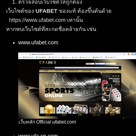
ตรวจสอบเว็บไซต์ให้ถูกต้อง
เว็บไซต์ของ
UFABET
ของแท้ ต้องขึ้นต้นด้วย
https://www.ufabet.com เท่านั้น
หากพบเว็บไซต์ที่สะกดชื่อคล้ายกัน เช่น
www.ufabet.com
เว็บหลัก Official ufabet.com