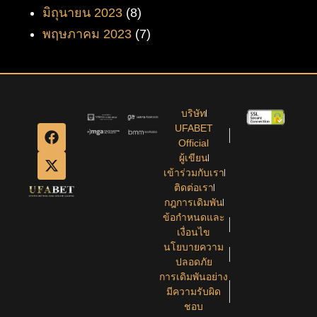
มิถุนายน 2023
(8)
พฤษภาคม 2023
(7)
บริษัท
UFABET
Official
ผู้เขียน
เข้าร่วมกับเรา
ติดต่อเรา
กฎการเดิมพัน
ข้อกำหนดและ
เงื่อนไข
นโยบายความ
ปลอดภัย
การเดิมพันอย่าง
มีความรับผิด
ชอบ