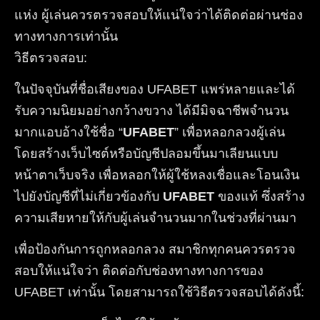
แห่ง ผู้เล่นควรตรวจสอบให้แน่ใจว่าได้ติดต่อผ่านช่อง
ทางทางการเท่านั้น
วิธีตรวจสอบ:
ในปัจจุบันที่ชื่อเสียงของ
UFABET
แพร่หลายและได้
รับความนิยมอย่างกว้างขวาง ได้มีมิจฉาชีพจำนวน
มากแอบอ้างใช้ชื่อ “
UFABET
” เพื่อหลอกลวงผู้เล่น
โดยสร้างเว็บไซต์หรือบัญชีปลอมขึ้นมาเลียนแบบ
หน้าตาเว็บจริง เพื่อหลอกให้ผู้ใช้หลงเชื่อและโอนเงิน
ไปยังบัญชีที่ไม่เกี่ยวข้องกับ
UFABET
ของแท้ ซึ่งสร้าง
ความเสียหายให้กับผู้เล่นจำนวนมากในช่วงที่ผ่านมา
เพื่อป้องกันการถูกหลอกลวง สมาชิกทุกคนควรตรวจ
สอบให้แน่ใจว่า
ติดต่อกับช่องทางทางการของ
UFABET เท่านั้น
โดยสามารถใช้วิธีตรวจสอบได้ดังนี้: