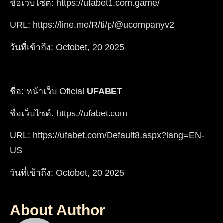
ชื่อเว็บไซต์: https://ufabet1.com.game/
URL: https://line.me/R/ti/p/@ucompanyv2
วันที่เข้าถึง: Octobet, 20 2025
ชื่อ: หน้าเว็บ Oficial
UFABET
ชื่อเว็บไซต์: https://ufabet.com
URL: https://ufabet.com/Default8.aspx?lang=EN-
US
วันที่เข้าถึง: Octobet, 20 2025
About Author