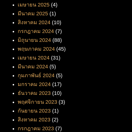
เมษายน 2025
(4)
มีนาคม 2025
(1)
สิงหาคม 2024
(10)
กรกฎาคม 2024
(7)
มิถุนายน 2024
(88)
พฤษภาคม 2024
(45)
เมษายน 2024
(31)
มีนาคม 2024
(5)
กุมภาพันธ์ 2024
(5)
มกราคม 2024
(17)
ธันวาคม 2023
(10)
พฤศจิกายน 2023
(3)
กันยายน 2023
(1)
สิงหาคม 2023
(2)
กรกฎาคม 2023
(7)