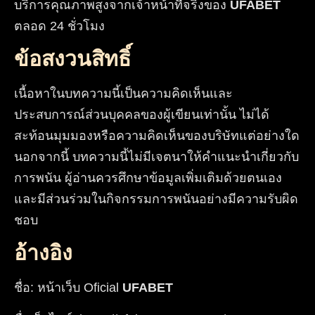
บริการคุณภาพสูงจากเจ้าหน้าที่จริงของ
UFABET
ตลอด 24 ชั่วโมง
ข้อสงวนสิทธิ์
เนื้อหาในบทความนี้เป็นความคิดเห็นและ
ประสบการณ์ส่วนบุคคลของผู้เขียนเท่านั้น ไม่ได้
สะท้อนมุมมองหรือความคิดเห็นของบริษัทแต่อย่างใด
นอกจากนี้ บทความนี้ไม่มีเจตนาให้คำแนะนำเกี่ยวกับ
การพนัน ผู้อ่านควรศึกษาข้อมูลเพิ่มเติมด้วยตนเอง
และมีส่วนร่วมในกิจกรรมการพนันอย่างมีความรับผิด
ชอบ
อ้างอิง
ชื่อ: หน้าเว็บ Oficial
UFABET