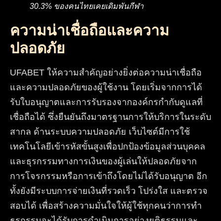
30.3% ของคนไทยเคยเดิมพันกีฬา
ความน่าเชื่อถือและความ
ปลอดภัย
UFABET
ให้ความสำคัญอย่างยิ่งต่อความน่าเชื่อถือ
และความปลอดภัยของผู้ใช้งาน โดยเริ่มจากการได้
รับใบอนุญาตและการรับรองจากองค์กรกำกับดูแลที่
เชื่อถือได้ ซึ่งยืนยันถึงมาตรฐานการให้บริการในระดับ
สากล ด้านระบบความปลอดภัย เว็บไซต์มีการใช้
เทคโนโลยีเข้ารหัสขั้นสูงเพื่อปกป้องข้อมูลส่วนบุคคล
และธุรกรรมทางการเงินของผู้เล่นให้ปลอดภัยจาก
การโจรกรรมหรือการเข้าถึงโดยไม่ได้รับอนุญาต อีก
ทั้งยังมีระบบการจ่ายเงินที่รวดเร็ว โปร่งใส และตรวจ
สอบได้ เพื่อสร้างความมั่นใจให้ผู้ใช้ทุกคนว่าการทำ
ธุรกรรมจะได้รับการดำเนินการอย่างยุติธรรมและ