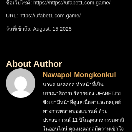
ชื่อเว็บไซต์: https://https://ufabet1.com.game/
URL: https://ufabet1.com.game/
วันที่เข้าถึง: August, 15 2025
About Author
Nawapol Mongkonkul
นวพล มงคลกุล ทำหน้าที่เป็น
บรรณาธิการบริหารของ UFABET.ltd
ซึ่งเขามีหน้าที่ดูแลเนื้อหาและกลยุทธ์
ทางการตลาดของแบรนด์ ด้วย
ประสบการณ์ 11 ปีในอุตสาหกรรมคาสิ
โนออนไลน์ คุณมงคลกุลมีความเข้าใจ