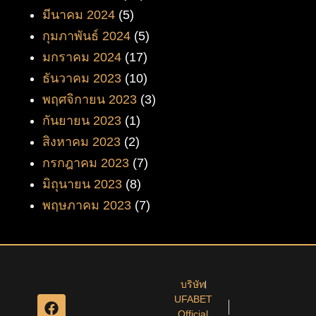
มีนาคม 2024
(5)
กุมภาพันธ์ 2024
(5)
มกราคม 2024
(17)
ธันวาคม 2023
(10)
พฤศจิกายน 2023
(3)
กันยายน 2023
(1)
สิงหาคม 2023
(2)
กรกฎาคม 2023
(7)
มิถุนายน 2023
(8)
พฤษภาคม 2023
(7)
บริษัท
UFABET
Official