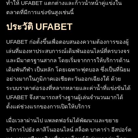
ทำให้
UFABET
แตกต่างและก้าวนำหน้าคู่แข่งใน
ตลาดที่มีการแข่งขันสูงเช่นนี้
ประวัติ UFABET
UFABET
ก่อตั้งขึ้นเพื่อตอบสนองความต้องการของผู้
เล่นที่มองหาประสบการณ์เดิมพันออนไลน์ที่ครบวงจร
และมีมาตรฐานสากล โดยเริ่มจากการให้บริการด้าน
เดิมพันกีฬา
เป็นหลัก โดยเฉพาะฟุตบอล ซึ่งเป็นที่นิยม
อย่างมากในภูมิภาคเอเชียตะวันออกเฉียงใต้ ด้วย
ระบบราคาต่อรองที่หลากหลายและค่าน้ำที่แข่งขันได้
UFABET
จึงสามารถสร้างฐานผู้เล่นจำนวนมากได้
ตั้งแต่ช่วงแรกของการเปิดให้บริการ
เมื่อเวลาผ่านไป แพลตฟอร์มได้พัฒนาและขยาย
บริการไปยัง
คาสิโนออนไลน์ สล็อต บาคาร่า อีสปอร์ต