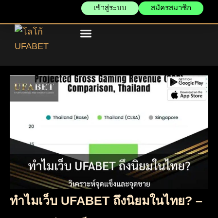
เข้าสู่ระบบ
สมัครสมาชิก
แทงบอลออนไลน์
บาคาร่าออนไลน์
ข่าวสารและโปรโมชั่น
ทำไมเว็บ UFABET ถึงนิยมในไทย? –