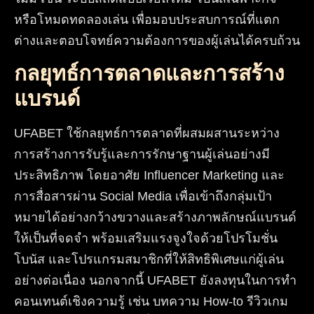
หรือโหมดทดลองเล่น เพื่อมอบประสบการณ์ที่แตก
ต่างและตอบโจทย์ความต้องการของผู้เล่นได้ครบถ้วน
กลยุทธ์การตลาดและการสร้าง
แบรนด์
UFABET
ใช้กลยุทธ์การตลาดที่ผสมผสานระหว่าง
การสร้างการรับรู้และการรักษาฐานผู้เล่นอย่างมี
ประสิทธิภาพ โดยอาศัย Influencer Marketing และ
การสื่อสารผ่าน Social Media เพื่อเข้าถึงกลุ่มเป้า
หมายได้อย่างกว้างขวางและสร้างภาพลักษณ์แบรนด์
ให้เป็นที่จดจำ พร้อมเสริมแรงจูงใจด้วยโปรโมชั่น
โบนัส และโปรแกรมสมาชิกที่ให้สิทธิพิเศษแก่ผู้เล่น
อย่างต่อเนื่อง นอกจากนี้
UFABET
ยังลงทุนในการทำ
คอนเทนต์เชิงความรู้ เช่น บทความ How-to รีวิวเกม