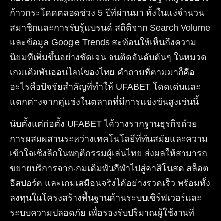
ก้าวกระโดดตลอดช่วง 5 ปีที่ผ่านมา ทั้งในแง่จำนวน
สมาชิกและการรับรู้แบรนด์ สถิติจาก Search Volume
และข้อมูล Google Trends สะท้อนให้เห็นถึงความ
นิยมที่เพิ่มขึ้นอย่างชัดเจน จนติดอันดับต้นๆ ในหมวด
เกมเดิมพันออนไลน์ของไทย คำถามที่ตามมาก็คือ
อะไรคือปัจจัยสำคัญที่ทำให้
UFABET
โดดเด่นและ
แตกต่างจากคู่แข่งในตลาดที่มีการแข่งขันสูงเช่นนี้
นับตั้งแต่ก่อตั้ง
UFABET
ได้วางรากฐานธุรกิจด้วย
การผสมผสานระหว่างเทคโนโลยีที่ทันสมัยและความ
เข้าใจเชิงลึกในพฤติกรรมผู้เล่นไทย ส่งผลให้สามารถ
ขยายบริการจากเกมเดิมพันกีฬาไปสู่คาสิโนสด สล็อต
อีสปอร์ต และเกมเสมือนจริงได้อย่างรวดเร็ว พร้อมทั้ง
ลงทุนในโครงสร้างพื้นฐานด้านระบบเซิร์ฟเวอร์และ
ระบบความปลอดภัย เพื่อรองรับปริมาณผู้ใช้งานที่