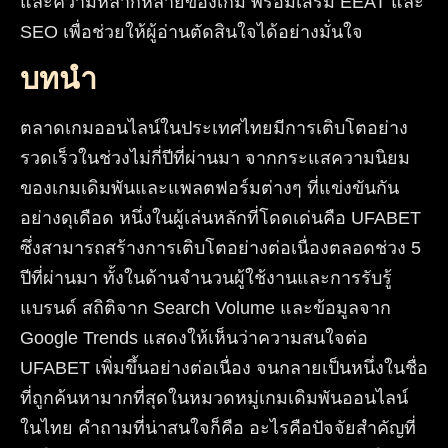
และความหลากหลายของเกม พร้อมเสริม EEAT และ
SEO เพื่อช่วยให้ผู้อ่านตัดสินใจได้อย่างมั่นใจ
บทนำ
ตลาดเกมออนไลน์ในประเทศไทยมีการเติบโตอย่าง
รวดเร็วในช่วงไม่กี่ปีที่ผ่านมา จากกระแสความนิยม
ของเกมเดิมพันและแพลตฟอร์มต่างๆ ที่แข่งขันกัน
อย่างดุเดือด หนึ่งในผู้เล่นหลักที่โดดเด่นคือ
UFABET
ซึ่งสามารถสร้างการเติบโตอย่างต่อเนื่องตลอดช่วง 5
ปีที่ผ่านมา ทั้งในด้านจำนวนผู้ใช้งานและการรับรู้
แบรนด์ สถิติจาก Search Volume และข้อมูลจาก
Google Trends แสดงให้เห็นว่าความสนใจต่อ
UFABET
เพิ่มขึ้นอย่างต่อเนื่อง จนกลายเป็นหนึ่งในชื่อ
ที่ถูกค้นหามากที่สุดในหมวดหมู่เกมเดิมพันออนไลน์
ในไทย คำถามที่น่าสนใจก็คือ อะไรคือปัจจัยสำคัญที่