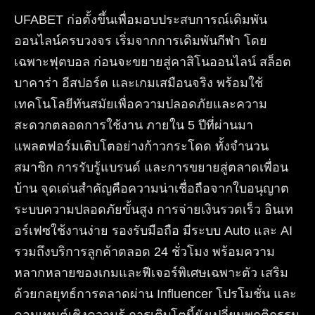
UFABET
ก่อตั้งขึ้นเพื่อมอบประสบการณ์เดิมพัน
ออนไลน์ครบวงจร เริ่มจากการเดิมพันกีฬา โดย
เฉพาะฟุตบอล ก่อนจะขยายสู่คาสิโนออนไลน์ สล็อต
บาคาร่า อีสปอร์ต และเกมเสมือนจริง พร้อมใช้
เทคโนโลยีทันสมัยเพื่อความปลอดภัยและความ
สะดวกตลอดการใช้งาน ภายใน 5 ปีที่ผ่านมา
แพลตฟอร์มเติบโตอย่างก้าวกระโดด ทั้งจำนวน
สมาชิก การรับรู้แบรนด์ และการขยายสู่ตลาดเพื่อน
บ้าน จุดเด่นสำคัญคือความน่าเชื่อถือจากใบอนุญาต
ระบบความปลอดภัยขั้นสูง การจ่ายเงินรวดเร็ว อินเท
อร์เฟซใช้งานง่าย รองรับมือถือ มีระบบ Auto และ AI
รวมถึงบริการลูกค้าตลอด 24 ชั่วโมง พร้อมความ
หลากหลายของเกมและฟีเจอร์พิเศษเฉพาะตัว เสริม
ด้วยกลยุทธ์การตลาดผ่าน Influencer โปรโมชั่น และ
คอนเทนต์เชิงความรู้ การเติบโตนี้ยังเปลี่ยนพฤติกรรม