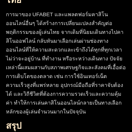
การมาของ
UFABET
และแพลตฟอร์มคาสิโน
ออนไลน์อื่นๆ ได้สร้างการเปลี่ยนแปลงสำคัญต่อ
พฤติกรรมของผู้เล่นไทย จากเดิมที่นิยมเดินทางไปคา
สิโนออฟไลน์ กลับหันมาเลือกเล่นผ่านช่องทาง
ออนไลน์ที่ให้ความสะดวกและเข้าถึงได้ทุกที่ทุกเวลา
ไม่ว่าจะอยู่บ้าน ที่ทำงาน หรือระหว่างเดินทาง ปัจจัย
เหล่านี้ผสมผสานกับสภาพเศรษฐกิจและสังคมที่เอื้อต่อ
การเติบโตของตลาด เช่น การใช้อินเทอร์เน็ต
ความเร็วสูงที่แพร่หลาย อุปกรณ์มือถือที่ราคาจับต้อง
ได้ และวิถีชีวิตที่ต้องการความรวดเร็วและความคุ้ม
ค่า ทำให้การเล่นคาสิโนออนไลน์กลายเป็นทางเลือก
หลักของผู้เล่นจำนวนมากในปัจจุบัน
สรุป