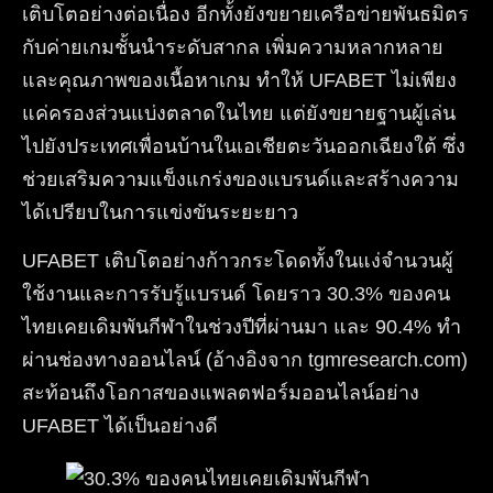
เติบโตอย่างต่อเนื่อง อีกทั้งยังขยายเครือข่ายพันธมิตร
กับค่ายเกมชั้นนำระดับสากล เพิ่มความหลากหลาย
และคุณภาพของเนื้อหาเกม ทำให้
UFABET
ไม่เพียง
แค่ครองส่วนแบ่งตลาดในไทย แต่ยังขยายฐานผู้เล่น
ไปยังประเทศเพื่อนบ้านในเอเชียตะวันออกเฉียงใต้ ซึ่ง
ช่วยเสริมความแข็งแกร่งของแบรนด์และสร้างความ
ได้เปรียบในการแข่งขันระยะยาว
UFABET
เติบโตอย่างก้าวกระโดดทั้งในแง่จำนวนผู้
ใช้งานและการรับรู้แบรนด์ โดยราว
30.3% ของคน
ไทยเคยเดิมพันกีฬาในช่วงปีที่ผ่านมา และ 90.4% ทำ
ผ่านช่องทางออนไลน์
(อ้างอิงจาก tgmresearch.com)
สะท้อนถึงโอกาสของแพลตฟอร์มออนไลน์อย่าง
UFABET
ได้เป็นอย่างดี