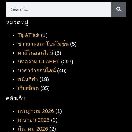
หมวดหมู่
Tip&Trick
(1)
ข่าวสารและโปรโมชั่น
(5)
คาสิโนออนไลน์
(3)
บทความ UFABET
(297)
บาคาร่าออนไลน์
(46)
พนันกีฬา
(18)
เว็บสล็อต
(35)
คลังเก็บ
กรกฎาคม 2026
(1)
เมษายน 2026
(3)
มีนาคม 2026
(2)