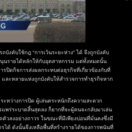
รถบังคับใช้กฎ “การเว้นระยะห่าง” ได้ จึงถูกบังคับ
บสนุนรายได้หลักให้กับอุตสาหกรรม แต่ทั้งหมดนั้น
รปิดกิจการส่งผลกระทบต่อธุรกิจที่เกี่ยวข้องกับที่
หาร และหลายแห่งถูกบังคับให้สำรวจการทำธุรกิจหาก
ะหว่างการปิด ผู้เล่นตระหนักถึงความสะดวก
ารแพร่ระบาดสิ้นสุดลง ก็ยากที่จะผู้คนจะกลับมาเล่น
วลงอย่างถาวร ในขณะที่มีเพียงบ่อนที่มั่นคงซึ่งมี
รได้ ดังนั้นจึงเหลือพื้นที่สร้างรายได้ของการพนันที่