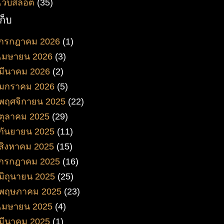
เว็บสล็อต
(35)
ก็บ
กรกฎาคม 2026
(1)
เมษายน 2026
(3)
มีนาคม 2026
(2)
มกราคม 2026
(5)
พฤศจิกายน 2025
(22)
ตุลาคม 2025
(29)
กันยายน 2025
(11)
สิงหาคม 2025
(15)
กรกฎาคม 2025
(16)
มิถุนายน 2025
(25)
พฤษภาคม 2025
(23)
เมษายน 2025
(4)
มีนาคม 2025
(1)