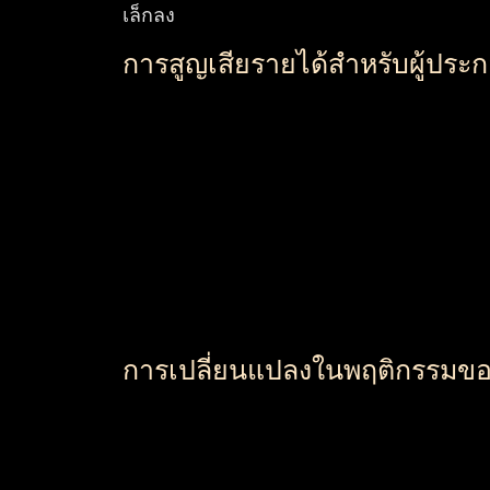
เล็กลง
การสูญเสียรายได้สำหรับผู้ปร
การเปลี่ยนแปลงในพฤติกรรมของผ