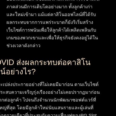
ภาคส่วนมีการเติบโตอย่างมาก ทั้งลูกค้าเก่า
และใหม่เข้ามา แม้แต่คาสิโนออฟไลน์ที่ได้รับ
ผลกระทบจากการแพร่ระบาดก็ยังริเริ่มสร้าง
เว็บไซต์การพนันเพื่อให้ลูกค้าได้เพลิดเพลินกับ
เกมของพวกเขาและเพื่อให้ธุรกิจยังคงอยู่ได้ใน
ช่วงเวลาดังกล่าว
VID ส่งผลกระทบต่อคาสิโน
น์อย่างไร?
เปล่งประกายอย่างที่ไม่เคยมีมาก่อน ตามเว็บไซต์
ระสบความเจริญรุ่งเรืองอย่างไม่เคยปรากฏมาก่อน
ากต่อลูกค้า ไปจนถึงจำนวนนักพัฒนาซอฟต์แวร์ที่
งใหญ่ที่สุด โดยมีลูกค้าใหม่นับแสนรายและผู้เล่นที่
สล็อตรายเดียวที่ประสบกับความเฟื่องฟูของPG Slot