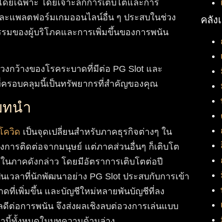
ot โดยเฉพาะ โดยเจาะลึกการเติบโตและการ
t และแพลตฟอร์มเกมออนไลน์อื่น ๆ ประสบในช่วง
คลังเ
รรมของผู้บริโภคและการเพิ่มขึ้นของการพนัน
กว้างของโรคระบาดที่มีต่อ PG Slot และ
่ครอบคลุมนี้เป็นทรัพยากรที่สำคัญของคุณ
บทนำ
โควิด
เป็นจุดเปลี่ยนสำหรับภาคธุรกิจต่างๆ ใน
ยงการติดต่อจากมนุษย์ แต่ภาคส่วนอื่นๆ ก็เติบโต
่งในภาคดังกล่าว โดยมีอัตราการเติบโตต่อปี
เวลาที่นักพัฒนาอย่าง PG Slot ประสบกับการเข้า
่เพิ่มขึ้น และบัญชีใหม่หลายพันบัญชีที่ลง
ลดีต่อการพนัน จึงส่งผลเชิงลบต่อวงการเล่นแบบ
านี้ทั้งหมดในบทความด้านล่าง