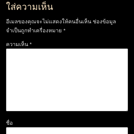
ใส่ความเห็น
อีเมลของคุณจะไม่แสดงให้คนอื่นเห็น
ช่องข้อมูล
จำเป็นถูกทำเครื่องหมาย
*
ความเห็น
*
ชื่อ