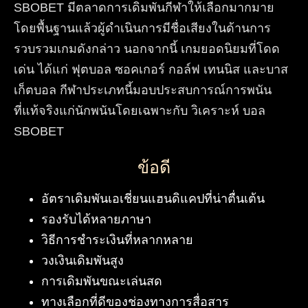
SBOBET มีตลาดการเดิมพันกีฬาให้เลือกมากมาย
โดยพื้นฐานแล้วผู้ดำเนินการมีชื่อเสียงในด้านการ
รวบรวมเกมดังกล่าว นอกจากนี้ เกมยอดนิยมที่โดด
เด่น ได้แก่ ฟุตบอล ซอคเกอร์ กอล์ฟ เทนนิส และบาส
เก็ตบอล กีฬาประเภทนี้มอบประสบการณ์การพนัน
ที่แท้จริงแก่นักพนันโดยเฉพาะกับ วิเคราะห์ บอล
SBOBET
ข้อดี
อัตราเดิมพันเอเชี่ยนแฮนดิแคปที่น่าตื่นเต้น
รองรับได้หลายภาษา
วิธีการชำระเงินที่หลากหลาย
วงเงินเดิมพันสูง
การเดิมพันขณะเล่นสด
ทางเลือกที่ดีของช่องทางการสื่อสาร