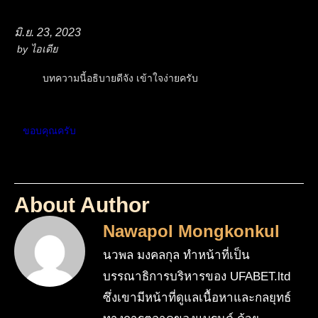
มิ.ย. 23, 2023
by
ไอเดีย
บทความนี้อธิบายดีจัง เข้าใจง่ายครับ
ขอบคุณครับ
About Author
Nawapol Mongkonkul
นวพล มงคลกุล ทำหน้าที่เป็น
บรรณาธิการบริหารของ UFABET.ltd
ซึ่งเขามีหน้าที่ดูแลเนื้อหาและกลยุทธ์