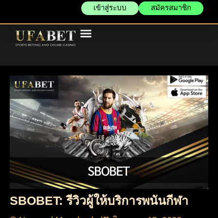
เข้าสู่ระบบ
สมัครสมาชิก
SBOBET: รีวิวผู้ให้บริการพนันกีฬา