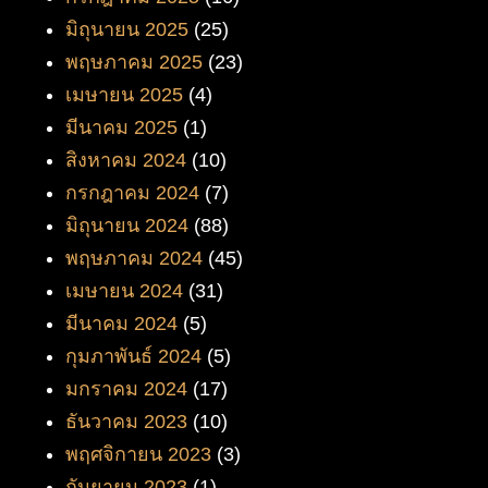
มิถุนายน 2025
(25)
พฤษภาคม 2025
(23)
เมษายน 2025
(4)
มีนาคม 2025
(1)
สิงหาคม 2024
(10)
กรกฎาคม 2024
(7)
มิถุนายน 2024
(88)
พฤษภาคม 2024
(45)
เมษายน 2024
(31)
มีนาคม 2024
(5)
กุมภาพันธ์ 2024
(5)
มกราคม 2024
(17)
ธันวาคม 2023
(10)
พฤศจิกายน 2023
(3)
กันยายน 2023
(1)