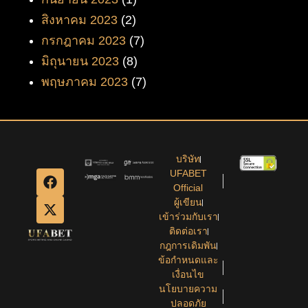
สิงหาคม 2023
(2)
กรกฎาคม 2023
(7)
มิถุนายน 2023
(8)
พฤษภาคม 2023
(7)
บริษัท
UFABET
Official
ผู้เขียน
เข้าร่วมกับเรา
ติดต่อเรา
กฎการเดิมพัน
ข้อกำหนดและ
เงื่อนไข
นโยบายความ
ปลอดภัย