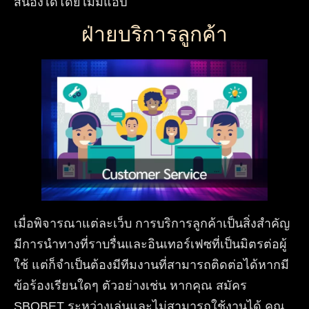
สนองได้โดยไม่มีแอป
ฝ่ายบริการลูกค้า
เมื่อพิจารณาแต่ละเว็บ การบริการลูกค้าเป็นสิ่งสำคัญ
มีการนำทางที่ราบรื่นและอินเทอร์เฟซที่เป็นมิตรต่อผู้
ใช้ แต่ก็จำเป็นต้องมีทีมงานที่สามารถติดต่อได้หากมี
ข้อร้องเรียนใดๆ ตัวอย่างเช่น หากคุณ สมัคร
SBOBET ระหว่างเล่นและไม่สามารถใช้งานได้ คุณ