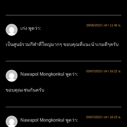
29/06/2023 เวลา 11:46 น.
เก่ง
พูดว่า:
เป็นศูนย์รวมกีฬาที่ใหญ่มากๆ ขอบคุณที่แนะนำเกมดีๆครับ
03/07/2023 เวลา 16:22 น.
Nawapol Mongkonkul
พูดว่า:
ขอบคุณเช่นกันครับ
03/07/2023 เวลา 16:23 น.
Nawapol Mongkonkul
พูดว่า: