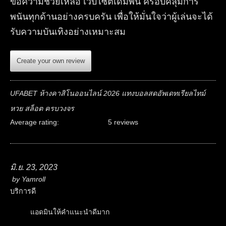
ขอความช่วยเหลือ เว็บไซต์เดิมพัน ครอบคลุมการ
พนันทุกด้านอย่างครบครัน เพื่อให้มั่นใจว่าผู้เล่นจะได้
รับความบันเทิงอย่างเหมาะสม
Create your own review
UFABET ห้างคาสิโนออนไลน์ 2026 แทงบอลสดอัพเดทเรียลไทม์
หวย สล็อต ครบวงจร
Average rating:
5 reviews
มิ.ย. 23, 2023
by
Yamroll
บริการดี
แอดมินให้คำแนะนำดีมาก