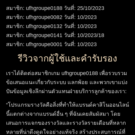
สมาชิก: ufhgroupe0188 วันที่: 25/10/2023
สมาชิก: ufhgroupe0082 วันที่: 10/2023
สมาชิก: ufhgroupe0132 วันที่: 10/2023
สมาชิก: ufhgroupe0141 วันที่: 10/2023/18
สมาชิก: ufhgroupe0001 วันที่: 10/2023
รีวิวจากผู้ใช้และคำรับรอง
เราได้ติดต่อสมาชิกเกม ufhgroupe0188 เพื่อรวบรวม
ข้อเสนอแนะเกี่ยวกับระบบ แลกพ้อย และพวกเขาแบ่ง
ปันข้อมูลเชิงลึกผ่านตัวแทนฝ่ายบริการลูกค้าของเรา:
“โปรแกรมรางวัลคือสิ่งที่ทำให้แบรนด์คาสิโนออนไลน์
นี้แตกต่างจากแบรนด์อื่น ๆ ที่ฉันเคยสัมผัสมา โดย
เสนอการแจกของรางวัลและรางวัลรายเดือนที่หลาก
หลายที่น่าดึงดูดใจอย่างแท้จริง สร้างประสบการณ์ที่