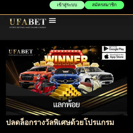
เข้าสู่ระบบ
สมัครสมาชิก
แทงบอลออนไลน์
บาคาร่าออนไลน์
ข่าวสารและโปรโมชั่น
ปลดล็อกรางวัลพิเศษด้วยโปรแกรม