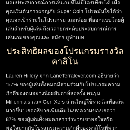
มอบประสบการณ์การเล่นเกมที่ไม่มีใครเทียบได้ เมื่อ
คุณเริ่มต้นการผจญภัย Super Coin โปรดมั่นใจได้ว่า
คุณจะเข้าร่วมในโปรแกรม แลกพ้อย ที่ออกแบบโดยผู้
เล่นสำหรับผู้เล่น ถึงเวลายกระดับประสบการณ์การ
เล่นเกมของคุณและ สมัคร ยูฟ่าเบท
ประสิทธิผลของโปรแกรมรางวัล
คาสิโน
Lauren Hillery จาก LaneTerralever.com อธิบายว่า
“57% ของผู้เล่นทั้งหมดมีส่วนร่วมกับโปรแกรมความ
ภักดีของตนอย่างน้อยสัปดาห์ละครั้ง คนรุ่น
Millennials และ Gen Xers ส่วนใหญ่ใช้รางวัลเพื่อเล่น
มากขึ้น” เธออธิบายเพิ่มเติมในบทความของเธอว่า
87% ของผู้เล่นทั้งหมดกล่าวว่าพวกเขาพอใจหรือ
พอใจมากกับโปรแกรมความภักดีของคาสิโนที่พวก