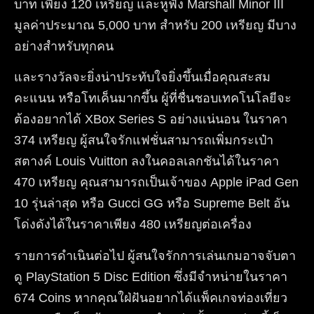
บาท เพียง 120 เหรียญ และหูฟัง Marshall Minor III
มูลค่าประมาณ 5,000 บาท สำหรับ 200 เหรียญ มีบาง
อย่างสำหรับทุกคน
และรางวัลจะยิ่งน่าประทับใจยิ่งขึ้นเมื่อคุณสะสม
คะแนน หรือโทเค็นมากขึ้น ผู้ที่ชื่นชอบเทคโนโลยีจะ
ต้องอยากได้ XBox Series S อย่างแน่นอน ในราคา
374 เหรียญ ผู้สนใจรักแฟชั่นสามารถเพิ่มกระเป๋า
สตางค์ Louis Vuitton ลงในคอลเลกชันได้ในราคา
470 เหรียญ คุณสามารถเป็นเจ้าของ Apple iPad Gen
10 รุ่นล่าสุด หรือ Gucci GG หรือ Supreme Belt อัน
โด่งดังได้ในราคาเพียง 480 เหรียญต่อเครื่อง
รายการดำเนินต่อไป ผู้สนใจรักการเล่นเกมอาจจับตา
ดู PlayStation 5 Disc Edition ซึ่งมีจำหน่ายในราคา
674 Coins หากคุณใฝ่ฝันอยากได้แพ็คเกจท่องเที่ยว