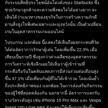
กับระบบสิทธิประโยชน์อันโด่งดังของ Starbucks ซึ่ง
ช่วยรักษาลูกค้าและความพึงพอใจได้อย่างมาก จะ
เห็นได้ว่าแนวทางของธุรกิจในการสร้างความภักดี
ผ่านสิ่งจูงใจพิเศษเฉพาะและมุ่งหวังนั้น เป็นตัวเปลี่ยน
เกมในอุตสาหกรรมเกมออนไลน์
โปรแกรม แลกพ้อย นี้แสดงให้เห็นถึงผลกระทบที่วัด
ได้ต่ออัตราการรักษาผู้เล่น โดยเพิ่มขึ้น 22.3% เมื่อ
เทียบเป็นรายปี ซึ่งสูงกว่าค่าเฉลี่ยของอุตสาหกรรม
การวิเคราะห์เชิงลึกเผยให้เห็นว่าผู้เข้าร่วมที่
กระตือรือร้นในคลับแสดงการมีส่วนร่วมต่อเดือนสูง
ขึ้น 47.1% เมื่อเทียบกับผู้ที่ไม่ได้เข้าร่วม โดยเน้นย้ำ
ถึงประสิทธิภาพของ แลกพ้อย ในการส่งเสริมกิจกรรม
ของผู้ใช้ที่สอดคล้องกัน นอกจากนี้ อัตราการแลกรับ
รางวัลระดับสูง เช่น iPhone 15 Pro Max และ Vespa
Sprint 150 I-Get ABS ยังแสดงให้เห็นการเพิ่มขึ้น