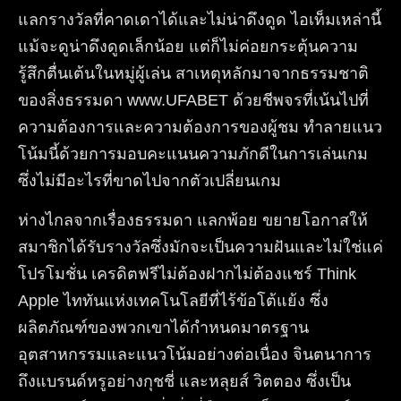
แลกรางวัลที่คาดเดาได้และไม่น่าดึงดูด ไอเท็มเหล่านี้
แม้จะดูน่าดึงดูดเล็กน้อย แต่ก็ไม่ค่อยกระตุ้นความ
รู้สึกตื่นเต้นในหมู่ผู้เล่น สาเหตุหลักมาจากธรรมชาติ
ของสิ่งธรรมดา www.UFABET ด้วยชีพจรที่เน้นไปที่
ความต้องการและความต้องการของผู้ชม ทำลายแนว
โน้มนี้ด้วยการมอบคะแนนความภักดีในการเล่นเกม
ซึ่งไม่มีอะไรที่ขาดไปจากตัวเปลี่ยนเกม
ห่างไกลจากเรื่องธรรมดา แลกพ้อย ขยายโอกาสให้
สมาชิกได้รับรางวัลซึ่งมักจะเป็นความฝันและไม่ใช่แค่
โปรโมชั่น เครดิตฟรีไม่ต้องฝากไม่ต้องแชร์ Think
Apple ไททันแห่งเทคโนโลยีที่ไร้ข้อโต้แย้ง ซึ่ง
ผลิตภัณฑ์ของพวกเขาได้กำหนดมาตรฐาน
อุตสาหกรรมและแนวโน้มอย่างต่อเนื่อง จินตนาการ
ถึงแบรนด์หรูอย่างกุชชี่ และหลุยส์ วิตตอง ซึ่งเป็น