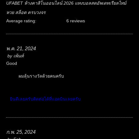
UFABET ห้างคาสิโนออนไลน์ 2026 แทงบอลสดอัพเดทเรียลไทม์
หวย สล็อต ครบวงจร
Average rating:
6 reviews
พ.ค. 21, 2024
by
เพ้นท์
Good
ผมลุ้นรางวัลด้วยคนครับ
ยินดีเลยครับติดต่อได้ที่แอดมินเลยครับ
ก.พ. 25, 2024