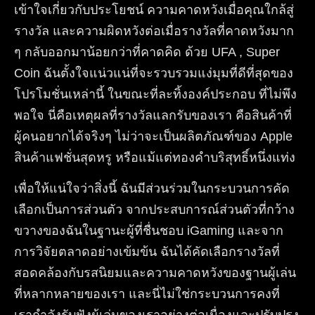
เข้าใจเกี่ยวกับประโยชน์ ความคาดหวังเมื่อคุณใกล้สู่
รางวัล และความผิดหวังต่อเมื่อรางวัลที่คาดหวังมาก
ๆ กลับออกมาน้อยกว่าที่คาดคิด ด้วย UFA , Super
Coin ฉันตั้งใจแน่วแน่ที่จะรวบรวมแง่มุมที่ดีที่สุดของ
โปรโมชั่นเหล่านี้ ในขณะที่ละทิ้งองค์ประกอบ ที่ไม่พึง
พอใจ นี่คือเหตุผลที่รางวัลแลกรับของเรา คือสินค้าที่
ผู้คนอยากได้จริงๆ ไม่ว่าจะเป็นผลิตภัณฑ์ของ Apple
สินค้าแฟชั่นสุดหรู หรือแม้แต่ทองคำบริสุทธิ์หนึ่งแท่ง
เพื่อให้แน่ใจว่าสิ่งนี้ ฉันมีส่วนร่วมในกระบวนการคัด
เลือกเป็นการส่วนตัว จากประสบการณ์ส่วนตัวที่กว้าง
ขวางของฉันในฐานะผู้ที่ชื่นชอบ iGaming และจาก
การวิจัยตลาดอย่างเข้มข้น ฉันได้คัดเลือกรางวัลที่
สอดคล้องกับรสนิยมและความคาดหวังของฐานผู้เล่น
ที่หลากหลายของเรา และนี่ไม่ใช่กระบวนการคงที่