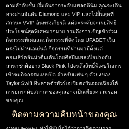
ตามลำดับชั้น เริ่มต้นจากระดับแพลตตินัม คุณจะเดิน
ทางผ่านอันดับ Diamond และ VIP และไปสิ้นสุดที่
สถานะ VVIP อันทรงเกียรติ แต่ละระดับจะเผยสิทธิ
ประโยชน์สุดพิเศษมากมาย รวมถึงการเชิญเข้าร่วม
กิจกรรมพิเศษและกิจกรรมที่จัดโดย UFABET เว็บ
ตรงไม่ผ่านเอเย่นต์ กิจกรรมที่ผ่านมามีตั้งแต่
คอนเสิร์ตอันน่าตื่นเต้นโดยศิลปินเพลงป๊อประดับ
นานาชาติอย่าง Black Pink ไปจนถึงสิทธิ์พิเศษในการ
เข้าชมกิจกรรมแบบปิด สำหรับแฟน ๆ ตัวยงของ
Taylor Swift ที่พลาดตั๋วทัวร์เอเชียตะวันออกเฉียงใต้
การยกระดับสถานะของคุณอาจเป็นเพียงความรอด
ของคุณ
ติดตามความคืบหน้าของคุณ
www.UFABET ทำให้มั่นใจได้ว่าการติดตามการ