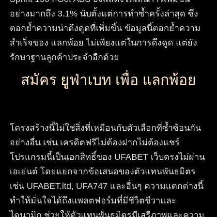
อย่างมากถึง 3.1% นับตั้งแต่การทำซ้ำครั้งล่าสุด ซึ่ง
ตอกย้ำความน่าดึงดูดที่เพิ่มขึ้น ข้อมูลนี้ตอกย้ำความ
สำเร็จของ แลกพ้อย ไม่เพียงแต่ในการดึงดูด แต่ยัง
รักษาฐานลูกค้าประจำอีกด้วย
สมัคร ยูฟ่าเบท เพื่อ แลกพ้อย
โครงสร้างนี้ไม่ใช่สิ่งที่เหมือนกับตัวเลือกที่ซ้ำซ้อนกัน
อย่างอื่น เช่น เครดิตฟรีไม่ต้องฝากไม่ต้องแชร์
โปรแกรมนี้เป็นเอกสิทธิ์ของ UFABET เว็บตรงไม่ผ่าน
เอเย่นต์ โดยแยกจากข้อเสนอของตัวแทนพันธมิตร
เช่น UFABET.ltd, UFA747 และอื่นๆ ความแตกต่างนี้
ทำให้มั่นใจได้ถึงแพลตฟอร์มที่มีชีวิตชีวาและ
ไดนามิก ช่วยให้ตัวแทนพันธมิตรมีเสรีภาพและความ