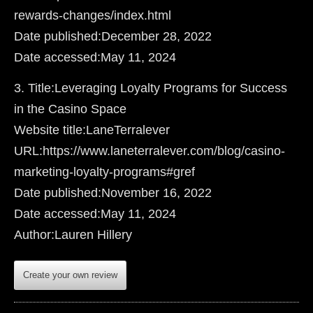
rewards-changes/index.html
Date published:December 28, 2022
Date accessed:May 11, 2024
3. Title:Leveraging Loyalty Programs for Success
in the Casino Space
Website title:LaneTerralever
URL:https://www.laneterralever.com/blog/casino-
marketing-loyalty-programs#gref
Date published:November 16, 2022
Date accessed:May 11, 2024
Author:Lauren Hillery
Create your own review