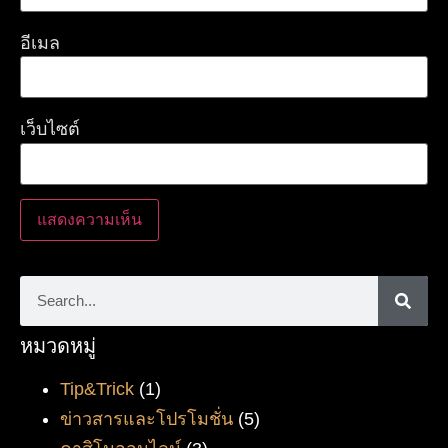
อีเมล
เว็บไซต์
หมวดหมู่
Tip&Trick
(1)
ข่าวสารและโปรโมชั่น
(5)