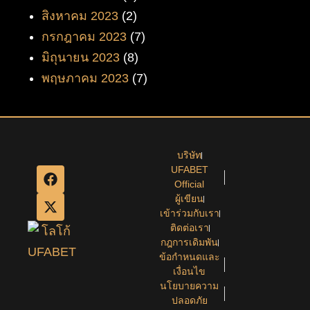
สิงหาคม 2023
(2)
กรกฎาคม 2023
(7)
มิถุนายน 2023
(8)
พฤษภาคม 2023
(7)
บริษัท
UFABET
Official
ผู้เขียน
เข้าร่วมกับเรา
ติดต่อเรา
กฎการเดิมพัน
ข้อกำหนดและ
เงื่อนไข
นโยบายความ
ปลอดภัย