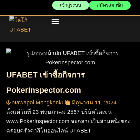
เข้าสู่ระบบ
สมัครสมาชิก
แทงบอลออนไลน์
บาคาร่าออนไลน์
ข่าวสารและโปรโมชั่น
UFABET เข้าซื้อกิจการ
PokerInspector.com
Nawapol Mongkonkul
มิถุนายน 11, 2024
ตั้งแต่วันที่ 23 พฤษภาคม 2567 บริษัทโดเมน
www.PokerInspector.com จะกลายเป็นส่วนหนึ่งของ
ครอบครัวคาสิโนออนไลน์ UFABET