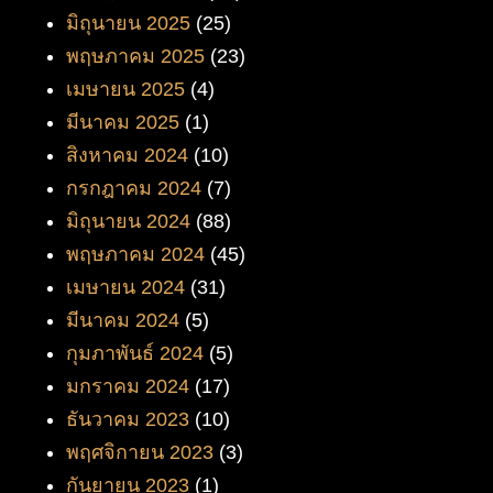
มิถุนายน 2025
(25)
พฤษภาคม 2025
(23)
เมษายน 2025
(4)
มีนาคม 2025
(1)
สิงหาคม 2024
(10)
กรกฎาคม 2024
(7)
มิถุนายน 2024
(88)
พฤษภาคม 2024
(45)
เมษายน 2024
(31)
มีนาคม 2024
(5)
กุมภาพันธ์ 2024
(5)
มกราคม 2024
(17)
ธันวาคม 2023
(10)
พฤศจิกายน 2023
(3)
กันยายน 2023
(1)