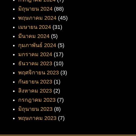
มิถุนายน 2024
(88)
พฤษภาคม 2024
(45)
เมษายน 2024
(31)
มีนาคม 2024
(5)
กุมภาพันธ์ 2024
(5)
มกราคม 2024
(17)
ธันวาคม 2023
(10)
พฤศจิกายน 2023
(3)
กันยายน 2023
(1)
สิงหาคม 2023
(2)
กรกฎาคม 2023
(7)
มิถุนายน 2023
(8)
พฤษภาคม 2023
(7)