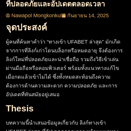
ที่ปลอดภัยและอัปเดตตลอดเวลา
Nawapol Mongkonkul
กันยายน 14, 2025
จุดประสงค์
ผู้คนที่ค้นหาคำว่า
“ทางเข้า UFABET ล่าสุด”
มักเกิด
จากการที่ลิงก์เก่าโดนบล็อกหรือหมดอายุ จึงต้องการ
ลิงก์ใหม่ที่ปลอดภัยและน่าเชื่อถือ รวมถึงวิธีเข้าเล่น
ผ่านมือถือหรือคอมพิวเตอร์ พร้อมทั้งแนวทางแก้ไข
เมื่อกดแล้วเข้าไม่ได้ ซึ่งทั้งหมดสะท้อนถึงความ
ต้องการด้านความสะดวก ความปลอดภัย และการ
อัปเดตที่ทันสมัยอยู่เสมอ
Thesis
บทความนี้นำเสนอข้อมูลเกี่ยวกับ
ลิงก์ทางเข้า