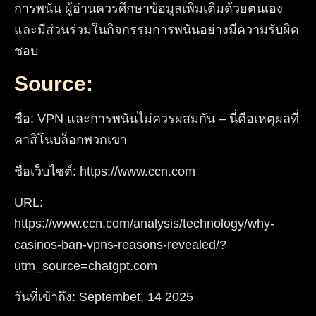
การพนัน ผู้อ่านควรศึกษาข้อมูลเพิ่มเติมด้วยตนเอง
และมีส่วนร่วมในกิจกรรมการพนันอย่างมีความรับผิด
ชอบ
Source:
ชื่อ: VPN และการพนันไม่ควรผสมกัน – นี่คือเหตุผลที่
คาสิโนบล็อกพวกเขา
ชื่อเว็บไซต์: https://www.ccn.com
URL:
https://www.ccn.com/analysis/technology/why-
casinos-ban-vpns-reasons-revealed/?
utm_source=chatgpt.com
วันที่เข้าถึง: Septembet, 14 2025