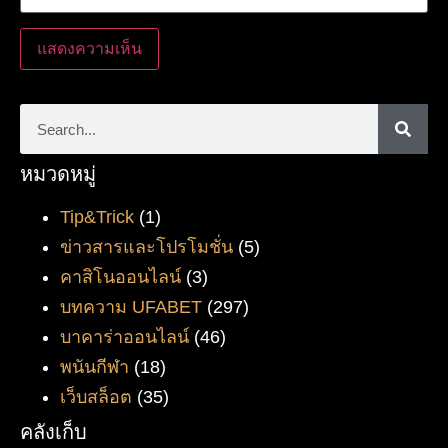
หมวดหมู่
Tip&Trick
(1)
ข่าวสารและโปรโมชั่น
(5)
คาสิโนออนไลน์
(3)
บทความ UFABET
(297)
บาคาร่าออนไลน์
(46)
พนันกีฬา
(18)
เว็บสล็อต
(35)
คลังเก็บ