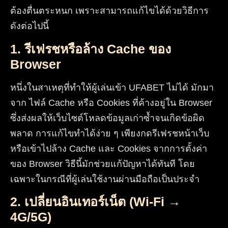
ต้องตื่นตระหนก เพราะสามารถแก้ไขได้ด้วยวิธีการ
ดังต่อไปนี้
1. รีเฟรชหรือล้าง Cache ของ
Browser
หนึ่งในสาเหตุที่ทำให้ผู้เล่นเข้า UFABET ไม่ได้ มักมา
จาก
ไฟล์ Cache หรือ Cookies ที่ค้างอยู่ใน Browser
ซึ่งส่งผลให้เว็บไซต์โหลดข้อมูลเก่าซ้ำจนเกิดข้อผิด
พลาด การแก้ไขทำได้ง่าย ๆ เพียงกดรีเฟรชหน้าเว็บ
หรือเข้าไปล้าง Cache และ Cookies จากการตั้งค่า
ของ Browser วิธีนี้มักช่วยแก้ปัญหาได้ทันที โดย
เฉพาะในกรณีที่ผู้เล่นใช้งานผ่านมือถือเป็นประจำ
2. เปลี่ยนอินเทอร์เน็ต (Wi-Fi →
4G/5G)