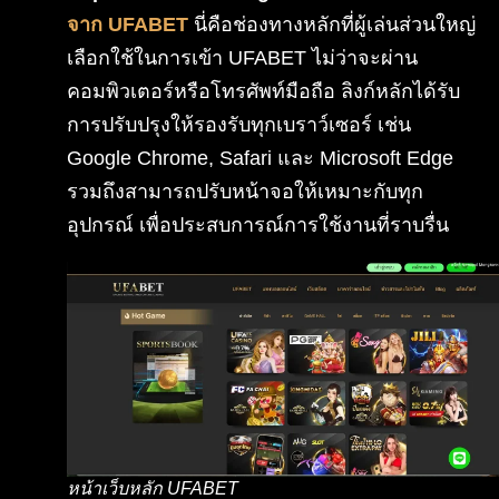
จาก UFABET
นี่คือช่องทางหลักที่ผู้เล่นส่วนใหญ่
เลือกใช้ในการเข้า UFABET ไม่ว่าจะผ่าน
คอมพิวเตอร์หรือโทรศัพท์มือถือ ลิงก์หลักได้รับ
การปรับปรุงให้รองรับทุกเบราว์เซอร์ เช่น
Google Chrome, Safari และ Microsoft Edge
รวมถึงสามารถปรับหน้าจอให้เหมาะกับทุก
อุปกรณ์ เพื่อประสบการณ์การใช้งานที่ราบรื่น
หน้าเว็บหลัก UFABET