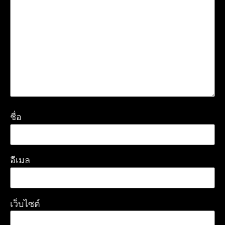
ชื่อ
อีเมล
เว็บไซต์