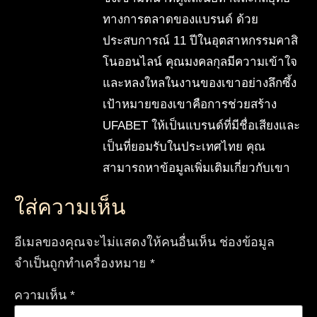
ทางการตลาดของแบรนด์ ด้วย
ประสบการณ์ 11 ปีในอุตสาหกรรมคาสิ
โนออนไลน์ คุณมงคลกุลมีความเข้าใจ
และหลงใหลในงานของเขาอย่างลึกซึ้ง
เป้าหมายของเขาคือการช่วยสร้าง
UFABET ให้เป็นแบรนด์ที่มีชื่อเสียงและ
เป็นที่ยอมรับในประเทศไทย คุณ
สามารถหาข้อมูลเพิ่มเติมเกี่ยวกับเขา
ใส่ความเห็น
อีเมลของคุณจะไม่แสดงให้คนอื่นเห็น
ช่องข้อมูล
จำเป็นถูกทำเครื่องหมาย
*
ความเห็น
*