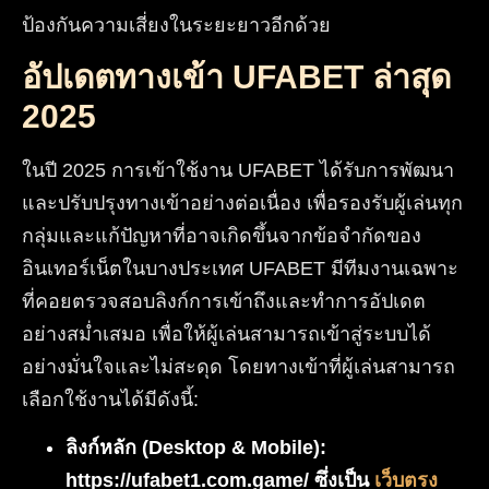
ป้องกันความเสี่ยงในระยะยาวอีกด้วย
อัปเดตทางเข้า UFABET ล่าสุด
2025
ในปี 2025 การเข้าใช้งาน
UFABET
ได้รับการพัฒนา
และปรับปรุงทางเข้าอย่างต่อเนื่อง เพื่อรองรับผู้เล่นทุก
กลุ่มและแก้ปัญหาที่อาจเกิดขึ้นจากข้อจำกัดของ
อินเทอร์เน็ตในบางประเทศ UFABET มีทีมงานเฉพาะ
ที่คอยตรวจสอบลิงก์การเข้าถึงและทำการอัปเดต
อย่างสม่ำเสมอ เพื่อให้ผู้เล่นสามารถเข้าสู่ระบบได้
อย่างมั่นใจและไม่สะดุด โดยทางเข้าที่ผู้เล่นสามารถ
เลือกใช้งานได้มีดังนี้:
ลิงก์หลัก (Desktop & Mobile):
https://ufabet1.com.game/ ซึ่งเป็น
เว็บตรง