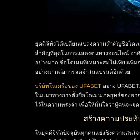
ยุคดิจิทัลได้เปลี่ยนแปลงความสำคัญชื่อโดเ
สำคัญที่สุดในการแสดงตนทางออนไลน์ อาศ
อย่างมาก ชื่อโดเมนที่เหมาะสมไม่เพียงเพิ่ม
อย่างมากต่อการจดจำในแบรนด์อีกด้วย
บริษัทในเครือของ UFABET
อย่าง UFABET.
ในแนวทางการตั้งชื่อโดเมน กลยุทธ์ของพวกเข
ไว้ในความทรงจำ เพื่อให้มั่นใจว่าผู้คนจะ
สร้างความประทับ
ในยุคดิจิทัลปัจจุบันทุกคนแย่งชิงความสนใจ