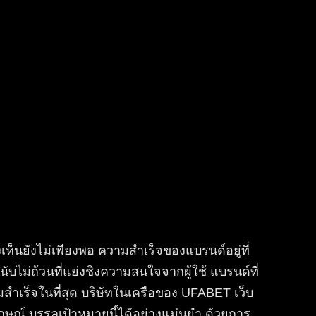
งเห็นยังไม่เพียงพอ ความสำเร็จของแบรนด์อยู่ที่
ม่ถ้วนที่แย่งชิงความสนใจจากผู้ใช้ แบรนด์ที่
ำเร็จในที่สุด บริษัทในเครือของ UFABET เว็บ
ลักษณ์ บรรลุเป้าหมายนี้ได้อย่างแม่นยำ ด้วยการ