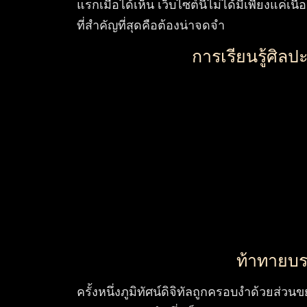
แรกเมื่อได้เห็น เว็บไซต์นี้ไม่ได้มีเพียงแค่
ที่สำคัญที่สุดคือต้องน่าจดจำ
การเรียนรู้ศิลป
ท้าทายบร
ครั้งหนึ่งภูมิทัศน์ดิจิทัลถูกครอบงำด้วยส่