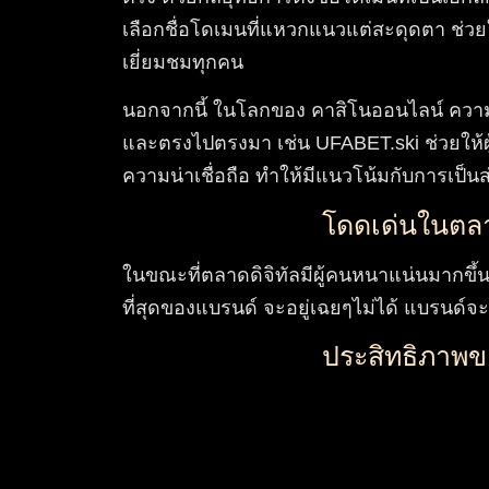
เลือกชื่อโดเมนที่แหวกแนวแต่สะดุดตา ช่วยให
เยี่ยมชมทุกคน
นอกจากนี้ ในโลกของ คาสิโนออนไลน์ ความ
และตรงไปตรงมา เช่น UFABET.ski ช่วยให้ผู้ที
ความน่าเชื่อถือ ทำให้มีแนวโน้มกับการเป็
โดดเด่นในตลา
ในขณะที่ตลาดดิจิทัลมีผู้คนหนาแน่นมากขึ้
ที่สุดของแบรนด์ จะอยู่เฉยๆไม่ได้ แบรนด์จ
ประสิทธิภาพข