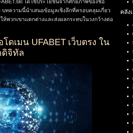
UFABET.ski ได้ใช้ประโยชน์จากศักยภาพของชื่อ
บทความนี้นำเสนอข้อมูลเชิงลึกที่ครอบคลุมเกี่ยว
คลังเ
งทำให้พวกเขาแตกต่างและส่งผลกระทบในวงกว้างต่อ
่อโดเมน UFABET เว็บตรง ใน
คดิจิทัล