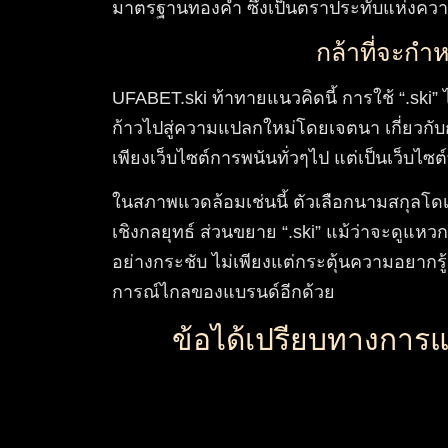
มาตรฐานทองคำ ซึ่งเป็นตราประทับแห่งคว
กล้าที่จะก
UFABET.ski ท้าทายแนวคิดนี้ การใช้ “.ski” 
ก้าวไปสู่ความแปลกใหม่โดยเจตนา เกี่ยวกับ
เพียงเว็บไซต์การพนันทั่วๆไป แต่เป็นเว็บไซ
ในสภาพแวดล้อมเช่นนี้ ตัวเลือกนามสกุลโด
เชิงกลยุทธ์ ส่วนขยาย “.ski” แม้ว่าจะดูแ
อย่างกระชับ ไม่เพียงแต่กระตุ้นความอยากรู
การณ์ไกลของแบรนด์อีกด้วย
ข้อได้เปรียบทางการแ