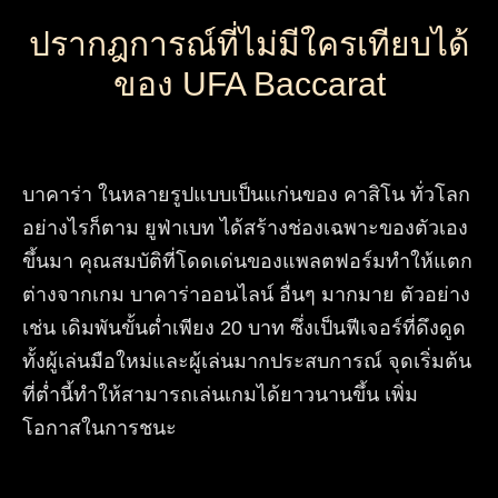
ปรากฎการณ์ที่ไม่มีใครเทียบได้
ของ UFA Baccarat
บาคาร่า ในหลายรูปแบบเป็นแก่นของ คาสิโน ทั่วโลก
อย่างไรก็ตาม ยูฟ่าเบท ได้สร้างช่องเฉพาะของตัวเอง
ขึ้นมา คุณสมบัติที่โดดเด่นของแพลตฟอร์มทำให้แตก
ต่างจากเกม บาคาร่าออนไลน์ อื่นๆ มากมาย ตัวอย่าง
เช่น เดิมพันขั้นต่ำเพียง 20 บาท ซึ่งเป็นฟีเจอร์ที่ดึงดูด
ทั้งผู้เล่นมือใหม่และผู้เล่นมากประสบการณ์ จุดเริ่มต้น
ที่ต่ำนี้ทำให้สามารถเล่นเกมได้ยาวนานขึ้น เพิ่ม
โอกาสในการชนะ