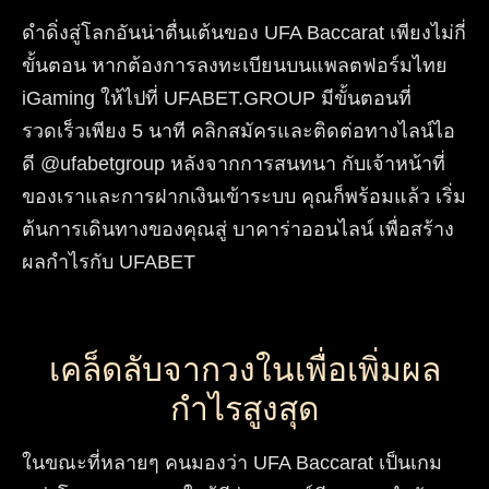
ดำดิ่งสู่โลกอันน่าตื่นเต้นของ UFA Baccarat เพียงไม่กี่
ขั้นตอน หากต้องการลงทะเบียนบนแพลตฟอร์มไทย
iGaming
ให้ไปที่ UFABET.GROUP มีขั้นตอนที่
รวดเร็วเพียง 5 นาที คลิกสมัครและติดต่อทางไลน์ไอ
ดี @ufabetgroup หลังจากการสนทนา กับเจ้าหน้าที่
ของเราและการฝากเงินเข้าระบบ คุณก็พร้อมแล้ว เริ่ม
ต้นการเดินทางของคุณสู่ บาคาร่าออนไลน์ เพื่อสร้าง
ผลกำไรกับ UFABET
เคล็ดลับจากวงในเพื่อเพิ่มผล
กำไรสูงสุด
ในขณะที่หลายๆ คนมองว่า UFA Baccarat เป็นเกม