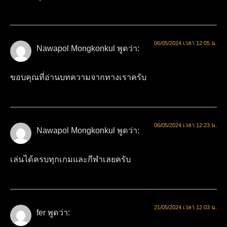
06/05/2024 เวลา 12:05 น.
Nawapol Mongkonkul
พูดว่า:
ขอบคุณที่อ่านบทความจากทางเราครับ
06/05/2024 เวลา 12:23 น.
Nawapol Mongkonkul
พูดว่า:
เล่นได้ครบทุกเกมและกีฬาเลยครับ
21/05/2024 เวลา 12:03 น.
fer
พูดว่า: