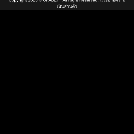
Copyright 2023 © UFABET , All Right Reserved.
นโยบายความ
เป็นส่วนตัว