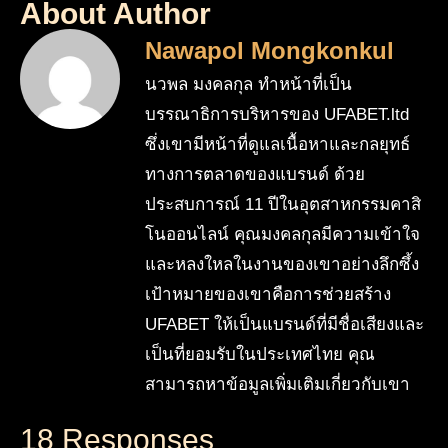
About Author
Nawapol Mongkonkul
นวพล มงคลกุล ทำหน้าที่เป็น
บรรณาธิการบริหารของ UFABET.ltd
ซึ่งเขามีหน้าที่ดูแลเนื้อหาและกลยุทธ์
ทางการตลาดของแบรนด์ ด้วย
ประสบการณ์ 11 ปีในอุตสาหกรรมคาสิ
โนออนไลน์ คุณมงคลกุลมีความเข้าใจ
และหลงใหลในงานของเขาอย่างลึกซึ้ง
เป้าหมายของเขาคือการช่วยสร้าง
UFABET ให้เป็นแบรนด์ที่มีชื่อเสียงและ
เป็นที่ยอมรับในประเทศไทย คุณ
สามารถหาข้อมูลเพิ่มเติมเกี่ยวกับเขา
18 Responses