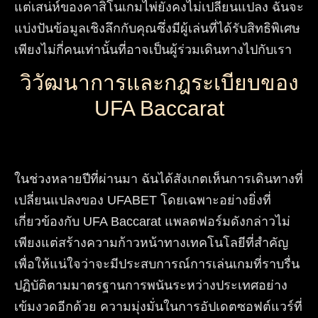
แต่เสน่ห์ของคาสิโนเกมไพ่ยังคงไม่เปลี่ยนแปลง ฉันจะ
แบ่งปันข้อมูลเชิงลึกกับคุณซึ่งมีผู้เล่นที่ได้รับสิทธิพิเศษ
เพียงไม่กี่คนเท่านั้นที่อาจเป็นผู้ร่วมเดินทางไปกับเรา
วิวัฒนาการและกฎระเบียบของ
UFA Baccarat
ในช่วงหลายปีที่ผ่านมา ฉันได้สังเกตเห็นการเดินทางที่
เปลี่ยนแปลงของ UFABET โดยเฉพาะอย่างยิ่งที่
เกี่ยวข้องกับ UFA Baccarat แพลตฟอร์มดังกล่าวไม่
เพียงแต่สร้างความก้าวหน้าทางเทคโนโลยีที่สำคัญ
เพื่อให้แน่ใจว่าจะมีประสบการณ์การเล่นเกมที่ราบรื่น
ปฏิบัติตามมาตรฐานการพนันระหว่างประเทศอย่าง
เข้มงวดอีกด้วย ความมุ่งมั่นในการอัปเดตซอฟต์แวร์ที่