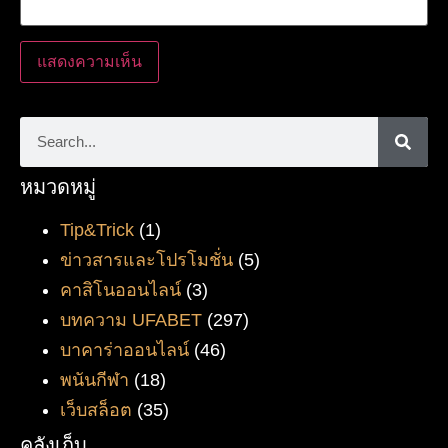
หมวดหมู่
Tip&Trick
(1)
ข่าวสารและโปรโมชั่น
(5)
คาสิโนออนไลน์
(3)
บทความ UFABET
(297)
บาคาร่าออนไลน์
(46)
พนันกีฬา
(18)
เว็บสล็อต
(35)
คลังเก็บ