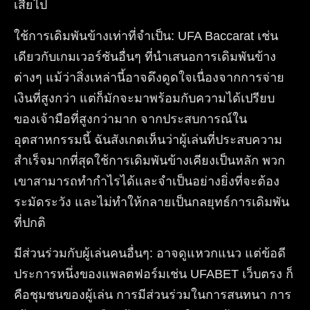
เสียไป
ใช้การเดิมพันข้างเท่าที่จำเป็น
: UFA Baccarat เช่น
เดียวกับเกมเวอร์ชันอื่นๆ ที่นำเสนอการเดิมพันข้าง
ต่างๆ แม้ว่าสิ่งเหล่านี้อาจดึงดูดใจเนื่องจากการจ่าย
เงินที่สูงกว่า แต่ก็มักจะมาพร้อมกับความได้เปรียบ
ของเจ้ามือที่สูงกว่ามาก จากประสบการณ์ใน
อุตสาหกรรมนี้ ฉันสังเกตเห็นว่าผู้เล่นที่ประสบความ
สำเร็จมากที่สุดใช้การเดิมพันข้างเคียงเป็นหลัก พวก
เขาสามารถทำกำไรได้และจำเป็นอย่างยิ่งที่จะต้อง
ระมัดระวัง และไม่ทำให้กลายเป็นกลยุทธ์การเดิมพัน
ที่ปกติ
มีส่วนร่วมกับผู้เล่นคนอื่นๆ
: อาจดูแหวกแนว แต่ข้อดี
ประการหนึ่งของแพลตฟอร์มเช่น UFABET เว็บตรง ก็
คือชุมชนของผู้เล่น การมีส่วนร่วมในการสนทนา การ