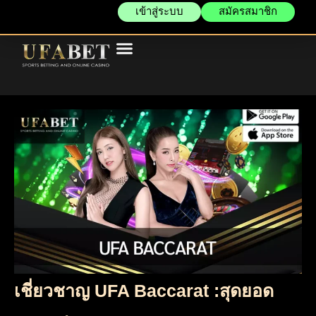
เข้าสู่ระบบ
สมัครสมาชิก
เชี่ยวชาญ UFA Baccarat :สุดยอด