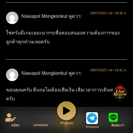
28/07/2023 เวลา 19:39 น.
Nawapol Mongkonkul
พูดว่า:
ใช่ครับมีเกมเยอะมากๆเพื่อตอบสนองความต้องการของ
ลูกค้าทุกท่านเลยครับ
28/07/2023 เวลา 19:41 น.
Nawapol Mongkonkul
พูดว่า:
ขอบคุณครับ ดีแถมไม่ต้องเสียเงิน เสียเวลาการเดินทางด้วย
ครับ
เข้าสู่ระบบ
สมัคร
UFANEWS
ติดต่อเรา
Telegram
23/04/2024 เวลา 11:18 น.
Doctor.M
พูดว่า: