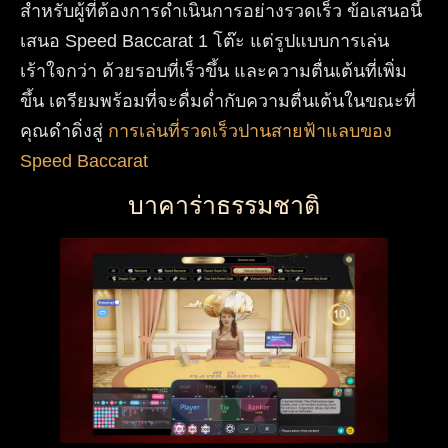
สำหรับผู้ที่ต้องการดำเนินการอย่างรวดเร็ว ข้อเสนอนี้
เสนอ Speed Baccarat 1 โต๊ะ แต่รูปแบบการเล่น
เร้าใจกว่า ด้วยรอบที่เร็วขึ้น และความตื่นเต้นที่เพิ่ม
ขึ้น เตรียมพร้อมที่จะดื่มด่ำกับความตื่นเต้นในขณะที่
คุณดำดิ่งสู่
การเล่นที่รวดเร็วปานสายฟ้าแลบของ
Speed Baccarat
บาคาร่าธรรมชาติ