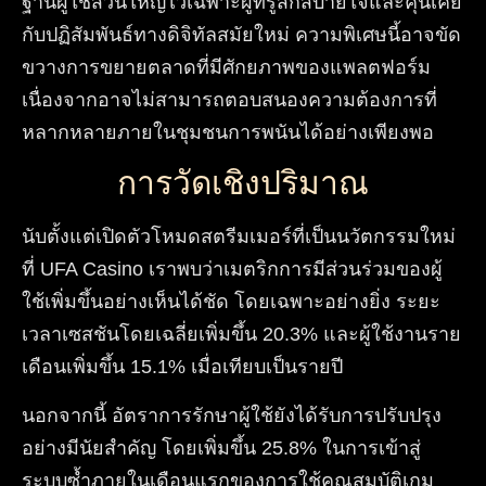
ฐานผู้ใช้ส่วนใหญ่ไว้เฉพาะผู้ที่รู้สึกสบายใจและคุ้นเคย
กับปฏิสัมพันธ์ทางดิจิทัลสมัยใหม่ ความพิเศษนี้อาจขัด
ขวางการขยายตลาดที่มีศักยภาพของแพลตฟอร์ม
เนื่องจากอาจไม่สามารถตอบสนองความต้องการที่
หลากหลายภายในชุมชนการพนันได้อย่างเพียงพอ
การวัดเชิงปริมาณ
นับตั้งแต่เปิดตัวโหมดสตรีมเมอร์ที่เป็นนวัตกรรมใหม่
ที่ UFA Casino เราพบว่าเมตริกการมีส่วนร่วมของผู้
ใช้เพิ่มขึ้นอย่างเห็นได้ชัด โดยเฉพาะอย่างยิ่ง ระยะ
เวลาเซสชันโดยเฉลี่ยเพิ่มขึ้น 20.3% และผู้ใช้งานราย
เดือนเพิ่มขึ้น 15.1% เมื่อเทียบเป็นรายปี
นอกจากนี้ อัตราการรักษาผู้ใช้ยังได้รับการปรับปรุง
อย่างมีนัยสำคัญ โดยเพิ่มขึ้น 25.8% ในการเข้าสู่
ระบบซ้ำภายในเดือนแรกของการใช้คุณสมบัติเกม