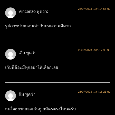
25/07/2023 เวลา 14:55 น.
Vincenzo
พูดว่า:
รูปภาพประกอบเข้ากับบทความดีมาก
25/07/2023 เวลา 17:35 น.
เสือ
พูดว่า:
เว็บนี้ดีอะมีทุกอย่าให้เลือกเลย
26/07/2023 เวลา 16:21 น.
คิม
พูดว่า:
สนใจอยากลองเล่นดู สมัครตรงไหนครับ