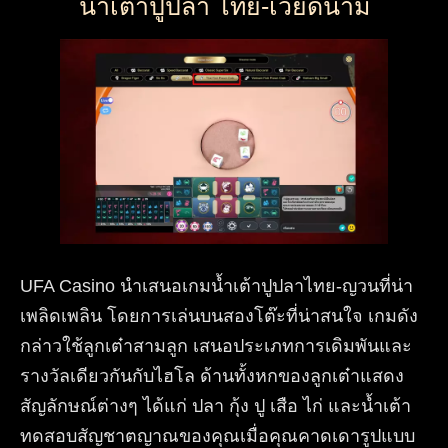
น้ำเต้าปูปลา ไทย-เวียดนาม
UFA Casino นำเสนอเกมน้ำเต้าปูปลาไทย-ญวนที่น่า
เพลิดเพลิน โดยการเล่นบนสองโต๊ะที่น่าสนใจ เกมดัง
กล่าวใช้ลูกเต๋าสามลูก เสนอประเภทการเดิมพันและ
รางวัลเดียวกันกับไฮโล ด้านทั้งหกของลูกเต๋าแสดง
สัญลักษณ์ต่างๆ ได้แก่ ปลา กุ้ง ปู เสือ ไก่ และน้ำเต้า
ทดสอบสัญชาตญาณของคุณเมื่อคุณคาดเดารูปแบบ