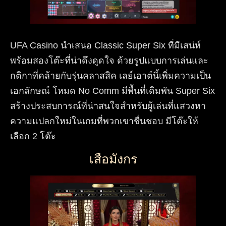
UFA Casino นำเสนอ Classic Super Six ที่มีเสน่ห์
พร้อมสองโต๊ะที่น่าดึงดูดใจ ด้วยรูปแบบการเล่นและ
กติกาที่คล้ายกับรุ่นคลาสสิค เลย์เอาต์นี้เพิ่มความเป็น
เอกลักษณ์ โหมด No Comm มีพื้นที่เดิมพัน Super Six
สร้างประสบการณ์ที่น่าสนใจสำหรับผู้เล่นที่แสวงหา
ความแปลกใหม่ในเกมที่พวกเขาชื่นชอบ มีโต๊ะให้
เลือก 2 โต๊ะ
เสือมังกร