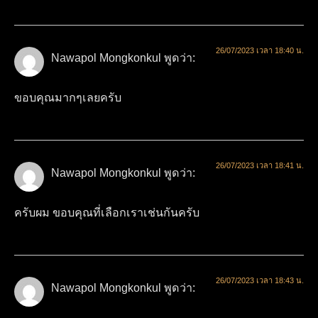
26/07/2023 เวลา 18:40 น.
Nawapol Mongkonkul
พูดว่า:
ขอบคุณมากๆเลยครับ
26/07/2023 เวลา 18:41 น.
Nawapol Mongkonkul
พูดว่า:
ครับผม ขอบคุณที่เลือกเราเช่นกันครับ
26/07/2023 เวลา 18:43 น.
Nawapol Mongkonkul
พูดว่า: