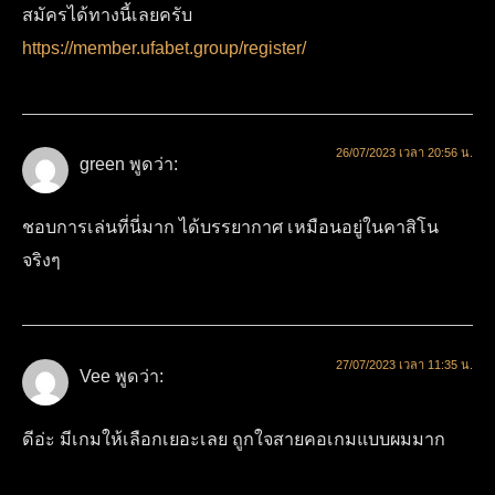
สมัครได้ทางนี้เลยครับ
https://member.ufabet.group/register/
26/07/2023 เวลา 20:56 น.
green
พูดว่า:
ชอบการเล่นที่นี่มาก ได้บรรยากาศ เหมือนอยู่ในคาสิโน
จริงๆ
27/07/2023 เวลา 11:35 น.
Vee
พูดว่า:
ดีอ่ะ มีเกมให้เลือกเยอะเลย ถูกใจสายคอเกมแบบผมมาก