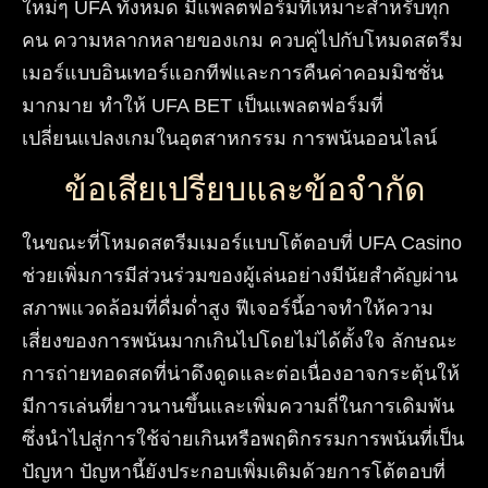
ใหม่ๆ UFA ทั้งหมด มีแพลตฟอร์มที่เหมาะสำหรับทุก
คน ความหลากหลายของเกม ควบคู่ไปกับโหมดสตรีม
เมอร์แบบอินเทอร์แอกทีฟและการคืนค่าคอมมิชชั่น
มากมาย ทำให้ UFA BET เป็นแพลตฟอร์มที่
เปลี่ยนแปลงเกมในอุตสาหกรรม การพนันออนไลน์
ข้อเสียเปรียบและข้อจำกัด
ในขณะที่โหมดสตรีมเมอร์แบบโต้ตอบที่ UFA Casino
ช่วยเพิ่มการมีส่วนร่วมของผู้เล่นอย่างมีนัยสำคัญผ่าน
สภาพแวดล้อมที่ดื่มด่ำสูง ฟีเจอร์นี้อาจทำให้ความ
เสี่ยงของการพนันมากเกินไปโดยไม่ได้ตั้งใจ ลักษณะ
การถ่ายทอดสดที่น่าดึงดูดและต่อเนื่องอาจกระตุ้นให้
มีการเล่นที่ยาวนานขึ้นและเพิ่มความถี่ในการเดิมพัน
ซึ่งนำไปสู่การใช้จ่ายเกินหรือพฤติกรรมการพนันที่เป็น
ปัญหา ปัญหานี้ยังประกอบเพิ่มเติมด้วยการโต้ตอบที่