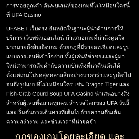
การทอยลูกเต๋า ค้นพบเสน่ห์ของเกมที่ไม่เหมือนใครนี้
ที่ UFA Casino
UFABET เว็บตรง
ยืนหยัดในฐานะผู้นำด้านการให้
บริการ เว็บพนันออนไลน์ นำเสนอเกมที่น่าดึงดูดใจ
มากมายถึงสิบเอ็ดเกม ด้วยกฎที่มีรายละเอียดและรูป
แบบการเล่นที่เข้าใจง่าย ทั้งผู้เล่นที่ช่ำชองและผู้มา
ใหม่สามารถดื่มด่ำกับความบันเทิงที่น่าตื่นเต้นได้
ตั้งแต่เกมโปรดสุดคลาสสิกอย่างบาคาร่าและรูเล็ตไป
จนถึงรูปแบบที่ไม่เหมือนใคร เช่น Dragon Tiger และ
Fish-Crab Gourd Soup UFA Casino นำเสนอบางสิ่ง
สำหรับผู้เล่นที่ฉลาดทุกคน สำรวจโลกของ UFA วันนี้
และเริ่มต้นการเดินทางที่เต็มไปด้วยความตื่นเต้น
ความสง่างาม และช่วงเวลาที่น่าจดจำ
กฎของเกมโดยละเอียด และ