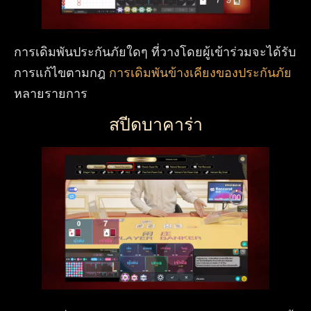
การเดิมพันประกันภัยใดๆ ที่วางโดยผู้เข้าร่วมจะได้รับ
การแก้ไขตามกฎ
การเดิมพันข้างเคียงของประกันภัย
หลายรายการ
สปีดบาคาร่า